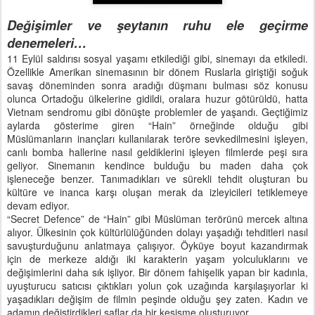
Değişimler ve şeytanın ruhu ele geçirme
denemeleri…
11 Eylül saldırısı sosyal yaşamı etkilediği gibi, sinemayı da etkiledi.
Özellikle Amerikan sinemasının bir dönem Ruslarla giriştiği soğuk
savaş döneminden sonra aradığı düşmanı bulması söz konusu
olunca Ortadoğu ülkelerine gidildi, oralara huzur götürüldü, hatta
Vietnam sendromu gibi dönüşte problemler de yaşandı. Geçtiğimiz
aylarda gösterime giren “Hain” örneğinde olduğu gibi
Müslümanların inançları kullanılarak teröre sevkedilmesini işleyen,
canlı bomba hallerine nasıl geldiklerini işleyen filmlerde peşi sıra
geliyor. Sinemanın kendince bulduğu bu maden daha çok
işleneceğe benzer. Tanımadıkları ve sürekli tehdit oluşturan bu
kültüre ve inanca karşı oluşan merak da izleyicileri tetiklemeye
devam ediyor.
“Secret Defence” de “Hain” gibi Müslüman terörünü mercek altına
alıyor. Ülkesinin çok kültürlülüğünden dolayı yaşadığı tehditleri nasıl
savuşturduğunu anlatmaya çalışıyor. Öyküye boyut kazandırmak
için de merkeze aldığı iki karakterin yaşam yolculuklarını ve
değişimlerini daha sık işliyor. Bir dönem fahişelik yapan bir kadınla,
uyuşturucu satıcısı çıktıkları yolun çok uzağında karşılaşıyorlar ki
yaşadıkları değişim de filmin peşinde olduğu şey zaten. Kadın ve
adamın değiştirdikleri saflar da bir kesişme oluşturuyor.