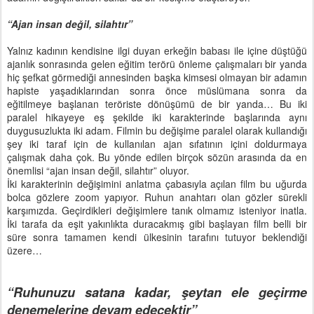
“Ajan insan değil, silahtır”
Yalnız kadının kendisine ilgi duyan erkeğin babası ile içine düştüğü
ajanlık sonrasında gelen eğitim terörü önleme çalışmaları bir yanda
hiç şefkat görmediği annesinden başka kimsesi olmayan bir adamın
hapiste yaşadıklarından sonra önce müslümana sonra da
eğitilmeye başlanan teröriste dönüşümü de bir yanda… Bu iki
paralel hikayeye eş şekilde iki karakterinde başlarında aynı
duygusuzlukta iki adam. Filmin bu değişime paralel olarak kullandığı
şey iki taraf için de kullanılan ajan sıfatının içini doldurmaya
çalışmak daha çok. Bu yönde edilen birçok sözün arasında da en
önemlisi “ajan insan değil, silahtır” oluyor.
İki karakterinin değişimini anlatma çabasıyla açılan film bu uğurda
bolca gözlere zoom yapıyor. Ruhun anahtarı olan gözler sürekli
karşımızda. Geçirdikleri değişimlere tanık olmamız isteniyor inatla.
İki tarafa da eşit yakınlıkta duracakmış gibi başlayan film belli bir
süre sonra tamamen kendi ülkesinin tarafını tutuyor beklendiği
üzere…
“Ruhunuzu satana kadar, şeytan ele geçirme
denemelerine devam edecektir”