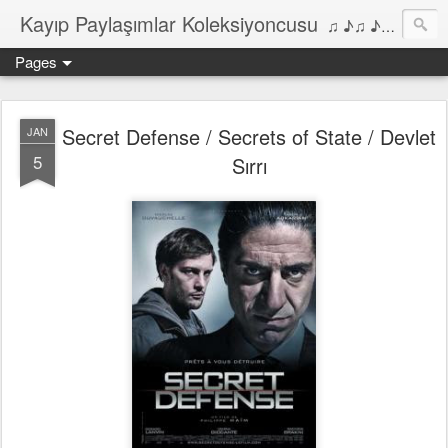
Kayıp Paylaşımlar Koleksiyoncusu
♫ ♪♫ ♪ ♫ ♪♫ ♪•♫♪ 2006'dan bu yana Film, Dizi, Müzik ve Kitaplar üzerine Yazılar Diyarı...
Pages
Secret Defense / Secrets of State / Devlet
JAN
5
Sırrı