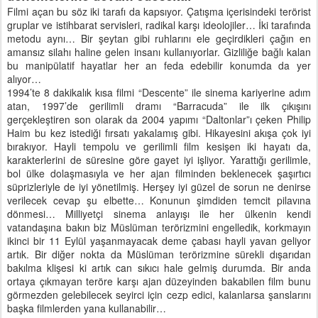
Filmi açan bu söz iki tarafı da kapsıyor. Çatışma içerisindeki terörist
gruplar ve istihbarat servisleri, radikal karşı ideolojiler… İki tarafında
metodu aynı… Bir şeytan gibi ruhlarını ele geçirdikleri çağın en
amansız silahı haline gelen insanı kullanıyorlar. Gizliliğe bağlı kalan
bu manipülatif hayatlar her an feda edebilir konumda da yer
alıyor…
1994’te 8 dakikalık kısa filmi “Descente” ile sinema kariyerine adım
atan, 1997’de gerilimli dramı “Barracuda” ile ilk çıkışını
gerçekleştiren son olarak da 2004 yapımı “Daltonlar”ı çeken Philip
Haim bu kez istediği fırsatı yakalamış gibi. Hikayesini akışa çok iyi
bırakıyor. Hayli tempolu ve gerilimli film kesişen iki hayatı da,
karakterlerini de süresine göre gayet iyi işliyor. Yarattığı gerilimle,
bol ülke dolaşmasıyla ve her ajan filminden beklenecek şaşırtıcı
süprizleriyle de iyi yönetilmiş. Herşey iyi güzel de sorun ne denirse
verilecek cevap şu elbette… Konunun şimdiden temcit pilavına
dönmesi… Milliyetçi sinema anlayışı ile her ülkenin kendi
vatandaşına bakın biz Müslüman terörizmini engelledik, korkmayın
ikinci bir 11 Eylül yaşanmayacak deme çabası hayli yavan geliyor
artık. Bir diğer nokta da Müslüman terörizmine sürekli dışarıdan
bakılma klişesi ki artık can sıkıcı hale gelmiş durumda. Bir anda
ortaya çıkmayan teröre karşı ajan düzeyinden bakabilen film bunu
görmezden gelebilecek seyirci için cezp edici, kalanlarsa şanslarını
başka filmlerden yana kullanabilir…