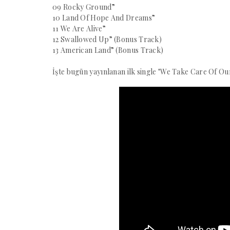
09 Rocky Ground”
10 Land Of Hope And Dreams”
11 We Are Alive”
12 Swallowed Up” (Bonus Track)
13 American Land” (Bonus Track)
İşte bugün yayınlanan ilk single "We Take Care Of O