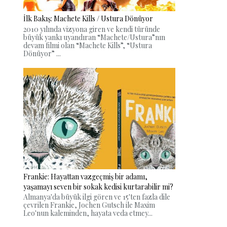
İlk Bakış: Machete Kills / Ustura Dönüyor
2010 yılında vizyona giren ve kendi türünde
büyük yankı uyandıran “Machete/Ustura”nın
devam filmi olan “Machete Kills”, “Ustura
Dönüyor” ...
Frankie: Hayattan vazgeçmiş bir adamı,
yaşamayı seven bir sokak kedisi kurtarabilir mi?
Almanya'da büyük ilgi gören ve 15'ten fazla dile
çevrilen Frankie, Jochen Gutsch ile Maxim
Leo'nun kaleminden, hayata veda etmey...