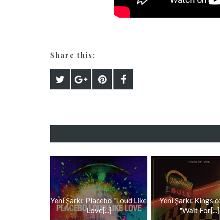
Share this:
Yeni Şarkı: Placebo "Loud Like
Yeni Şarkı: Kings 
Love[...]
"Wait For[...]