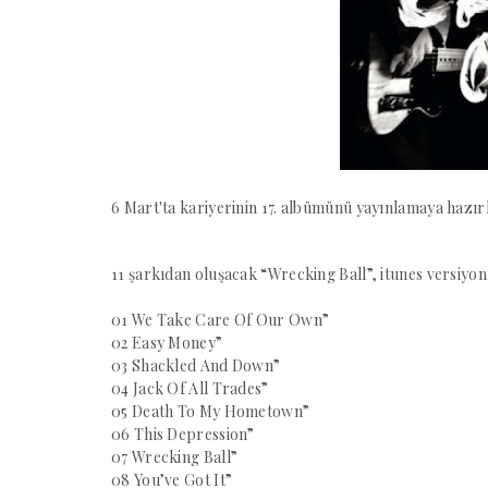
6 Mart'ta kariyerinin 17. albümünü yayınlamaya hazır
11 şarkıdan oluşacak “Wrecking Ball”, itunes versiyon
01 We Take Care Of Our Own”
02 Easy Money”
03 Shackled And Down”
04 Jack Of All Trades”
05 Death To My Hometown”
06 This Depression”
07 Wrecking Ball”
08 You’ve Got It”