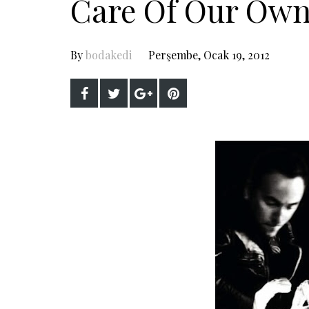
Care Of Our Own
By
bodakedi
Perşembe, Ocak 19, 2012