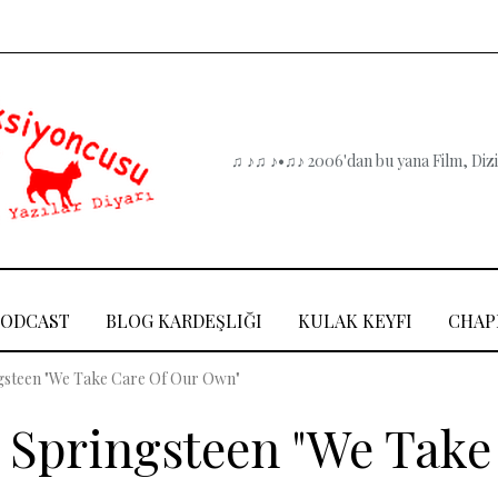
♫ ♪♫ ♪•♫♪ 2006'dan bu yana Film, Dizi,
PODCAST
BLOG KARDEŞLIĞI
KULAK KEYFI
CHAP
ngsteen "We Take Care Of Our Own"
e Springsteen "We Take