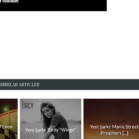
SIMILAR ARTICLES
of Leon
Yeni Şarkı: Manic Street
Yeni Şarkı: Birdy "Wings"
Preachers [...]