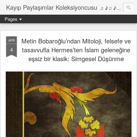
Kayıp Paylaşımlar Koleksiyoncusu
♫ ♪♫ ♪ ♫ ♪♫ ♪•♫♪ 2006'dan bu yana Film, Dizi, Müzik ve Kitaplar üzerine Yazılar Diyarı...
Pages
Metin Bobaroğlu’ndan Mitoloji, felsefe ve
APR
tasavvufla Hermes’ten İslam geleneğine
4
eşsiz bir klasik: Simgesel Düşünme