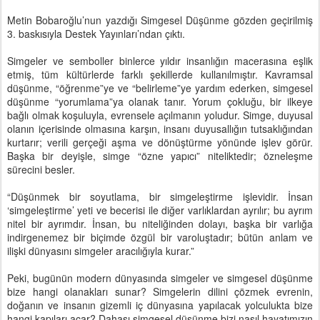
Metin Bobaroğlu’nun yazdığı Simgesel Düşünme gözden geçirilmiş
3. baskısıyla Destek Yayınları’ndan çıktı.
Simgeler ve semboller binlerce yıldır insanlığın macerasına eşlik
etmiş, tüm kültürlerde farklı şekillerde kullanılmıştır. Kavramsal
düşünme, “öğrenme”ye ve “belirleme”ye yardım ederken, simgesel
düşünme “yorumlama”ya olanak tanır. Yorum çokluğu, bir ilkeye
bağlı olmak koşuluyla, evrensele açılmanın yoludur. Simge, duyusal
olanın içerisinde olmasına karşın, insanı duyusallığın tutsaklığından
kurtarır; verili gerçeği aşma ve dönüştürme yönünde işlev görür.
Başka bir deyişle, simge “özne yapıcı” niteliktedir; özneleşme
sürecini besler.
“Düşünmek bir soyutlama, bir simgeleştirme işlevidir. İnsan
‘simgeleştirme’ yeti ve becerisi ile diğer varlıklardan ayrılır; bu ayrım
nitel bir ayrımdır. İnsan, bu niteliğinden dolayı, başka bir varlığa
indirgenemez bir biçimde özgül bir varoluştadır; bütün anlam ve
ilişki dünyasını simgeler aracılığıyla kurar.”
Peki, bugünün modern dünyasında simgeler ve simgesel düşünme
bize hangi olanakları sunar? Simgelerin dilini çözmek evrenin,
doğanın ve insanın gizemli iç dünyasına yapılacak yolculukta bize
hangi kapıları açar? Dahası simgesel düşünme bizi nasıl hayatımızın