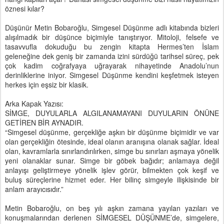
öznesi kılar?
Düşünür Metin Bobaroğlu, Simgesel Düşünme adlı kitabında bizleri
alışılmadık bir düşünce biçimiyle tanıştırıyor. Mitoloji, felsefe ve
tasavvufla dokuduğu bu zengin kitapta Hermes’ten İslam
geleneğine dek geniş bir zamanda izini sürdüğü tarihsel süreç, pek
çok kadim coğrafyaya uğrayarak nihayetinde Anadolu’nun
derinliklerine iniyor. Simgesel Düşünme kendini keşfetmek isteyen
herkes için eşsiz bir klasik.
Arka Kapak Yazısı:
SİMGE, DUYULARLA ALGILANAMAYANI DUYULARIN ÖNÜNE
GETİREN BİR AYNADIR.
“Simgesel düşünme, gerçekliğe aşkın bir düşünme biçimidir ve var
olan gerçekliğin ötesinde, ideal olanın aranışına olanak sağlar. İdeal
olan, kavramlarla sınırlandırılırken, simge bu sınırları aşmaya yönelik
yeni olanaklar sunar. Simge bir göbek bağıdır; anlamaya değil
anlayışı geliştirmeye yönelik işlev görür, bilmekten çok keşif ve
buluş süreçlerine hizmet eder. Her bilinç simgeyle ilişkisinde bir
anlam arayıcısıdır.”
Metin Bobaroğlu, on beş yılı aşkın zamana yayılan yazıları ve
konuşmalarından derlenen SİMGESEL DÜŞÜNME’de, simgelere,