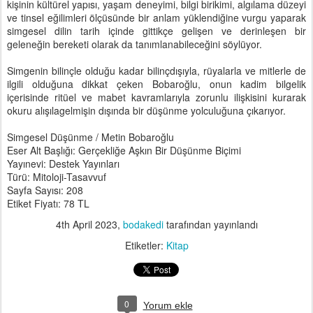
kişinin kültürel yapısı, yaşam deneyimi, bilgi birikimi, algılama düzeyi
ve tinsel eğilimleri ölçüsünde bir anlam yüklendiğine vurgu yaparak
simgesel dilin tarih içinde gittikçe gelişen ve derinleşen bir
geleneğin bereketi olarak da tanımlanabileceğini söylüyor.
Simgenin bilinçle olduğu kadar bilinçdışıyla, rüyalarla ve mitlerle de
ilgili olduğuna dikkat çeken Bobaroğlu, onun kadim bilgelik
içerisinde ritüel ve mabet kavramlarıyla zorunlu ilişkisini kurarak
okuru alışılagelmişin dışında bir düşünme yolculuğuna çıkarıyor.
Simgesel Düşünme / Metin Bobaroğlu
Eser Alt Başlığı: Gerçekliğe Aşkın Bir Düşünme Biçimi
Yayınevi: Destek Yayınları
Türü: Mitoloji-Tasavvuf
Sayfa Sayısı: 208
Etiket Fiyatı: 78 TL
4th April 2023
,
bodakedi
tarafından yayınlandı
Etiketler:
Kitap
0
Yorum ekle