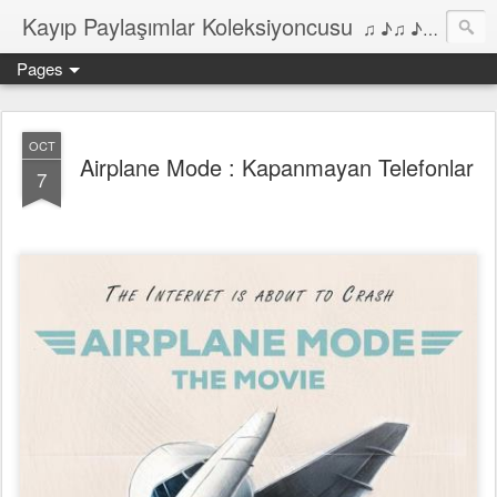
Kayıp Paylaşımlar Koleksiyoncusu
♫ ♪♫ ♪ ♫ ♪♫ ♪•♫♪ 2006'dan bu yana Film, Dizi, Müzik ve Kitaplar üzerine Yazılar Diyarı...
Pages
OCT
Airplane Mode : Kapanmayan Telefonlar
7