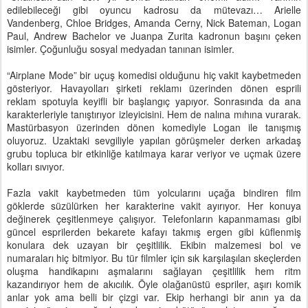
edilebileceği gibi oyuncu kadrosu da mütevazı… Arielle
Vandenberg, Chloe Bridges, Amanda Cerny, Nick Bateman, Logan
Paul, Andrew Bachelor ve Juanpa Zurita kadronun başını çeken
isimler. Çoğunluğu sosyal medyadan tanınan isimler.
“Airplane Mode” bir uçuş komedisi olduğunu hiç vakit kaybetmeden
gösteriyor. Havayolları şirketi reklamı üzerinden dönen esprili
reklam spotuyla keyifli bir başlangıç yapıyor. Sonrasında da ana
karakterleriyle tanıştırıyor izleyicisini. Hem de nalına mıhına vurarak.
Mastürbasyon üzerinden dönen komediyle Logan ile tanışmış
oluyoruz. Uzaktaki sevgiliyle yapılan görüşmeler derken arkadaş
grubu topluca bir etkinliğe katılmaya karar veriyor ve uçmak üzere
kolları sıvıyor.
Fazla vakit kaybetmeden tüm yolcularını uçağa bindiren film
göklerde süzülürken her karakterine vakit ayırıyor. Her konuya
değinerek çeşitlenmeye çalışıyor. Telefonların kapanmaması gibi
güncel esprilerden bekarete kafayı takmış ergen gibi küflenmiş
konulara dek uzayan bir çeşitlilik. Ekibin malzemesi bol ve
numaraları hiç bitmiyor. Bu tür filmler için sık karşılaşılan skeçlerden
oluşma handikapını aşmalarını sağlayan çeşitlilik hem ritm
kazandırıyor hem de akıcılık. Öyle olağanüstü espriler, aşırı komik
anlar yok ama belli bir çizgi var. Ekip herhangi bir anın ya da