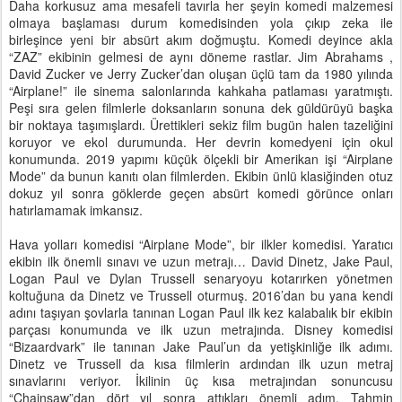
Daha korkusuz ama mesafeli tavırla her şeyin komedi malzemesi
olmaya başlaması durum komedisinden yola çıkıp zeka ile
birleşince yeni bir absürt akım doğmuştu. Komedi deyince akla
“ZAZ” ekibinin gelmesi de aynı döneme rastlar. Jim Abrahams ,
David Zucker ve Jerry Zucker’dan oluşan üçlü tam da 1980 yılında
“Airplane!” ile sinema salonlarında kahkaha patlaması yaratmıştı.
Peşi sıra gelen filmlerle doksanların sonuna dek güldürüyü başka
bir noktaya taşımışlardı. Ürettikleri sekiz film bugün halen tazeliğini
koruyor ve ekol durumunda. Her devrin komedyeni için okul
konumunda. 2019 yapımı küçük ölçekli bir Amerikan işi “Airplane
Mode” da bunun kanıtı olan filmlerden. Ekibin ünlü klasiğinden otuz
dokuz yıl sonra göklerde geçen absürt komedi görünce onları
hatırlamamak imkansız.
Hava yolları komedisi “Airplane Mode”, bir ilkler komedisi. Yaratıcı
ekibin ilk önemli sınavı ve uzun metrajı… David Dinetz, Jake Paul,
Logan Paul ve Dylan Trussell senaryoyu kotarırken yönetmen
koltuğuna da Dinetz ve Trussell oturmuş. 2016’dan bu yana kendi
adını taşıyan şovlarla tanınan Logan Paul ilk kez kalabalık bir ekibin
parçası konumunda ve ilk uzun metrajında. Disney komedisi
“Bizaardvark” ile tanınan Jake Paul’un da yetişkinliğe ilk adımı.
Dinetz ve Trussell da kısa filmlerin ardından ilk uzun metraj
sınavlarını veriyor. İkilinin üç kısa metrajından sonuncusu
“Chainsaw”dan dört yıl sonra attıkları önemli adım. Tahmin