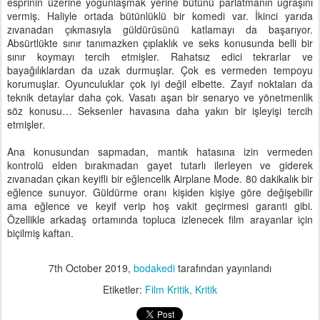
esprinin üzerine yoğunlaşmak yerine bütünü parlatmanın uğraşını
vermiş. Haliyle ortada bütünlüklü bir komedi var. İkinci yarıda
zıvanadan çıkmasıyla güldürüsünü katlamayı da başarıyor.
Absürtlükte sınır tanımazken çıplaklık ve seks konusunda belli bir
sınır koymayı tercih etmişler. Rahatsız edici tekrarlar ve
bayağılıklardan da uzak durmuşlar. Çok es vermeden tempoyu
korumuşlar. Oyunculuklar çok iyi değil elbette. Zayıf noktaları da
teknik detaylar daha çok. Vasatı aşan bir senaryo ve yönetmenlik
söz konusu… Seksenler havasına daha yakın bir işleyişi tercih
etmişler.
Ana konusundan sapmadan, mantık hatasına izin vermeden
kontrolü elden bırakmadan gayet tutarlı ilerleyen ve giderek
zıvanadan çıkan keyifli bir eğlencelik Airplane Mode. 80 dakikalık bir
eğlence sunuyor. Güldürme oranı kişiden kişiye göre değişebilir
ama eğlence ve keyif verip hoş vakit geçirmesi garanti gibi.
Özellikle arkadaş ortamında topluca izlenecek film arayanlar için
biçilmiş kaftan.
7th October 2019
,
bodakedi
tarafından yayınlandı
Etiketler:
Film Kritik
Kritik