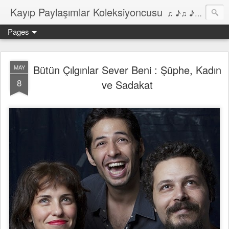
Kayıp Paylaşımlar Koleksiyoncusu
♫ ♪♫ ♪ ♫ ♪♫ ♪•♫♪ 2006'dan bu yana Film, Dizi, Müzik ve Kitaplar üzerine Yazılar Diyarı...
Pages
Bütün Çılgınlar Sever Beni : Şüphe, Kadın
MAY
8
ve Sadakat