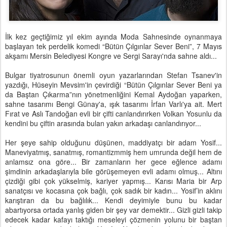
İlk kez geçtiğimiz yıl ekim ayında Moda Sahnesinde oynanmaya
başlayan tek perdelik komedi “Bütün Çılgınlar Sever Beni”, 7 Mayıs
akşamı Mersin Belediyesi Kongre ve Sergi Sarayı'nda sahne aldı...
Bulgar tiyatrosunun önemli oyun yazarlarından Stefan Tsanev'in
yazdığı, Hüseyin Mevsim'in çevirdiği “Bütün Çılgınlar Sever Beni ya
da Baştan Çıkarma”nın yönetmenliğini Kemal Aydoğan yaparken,
sahne tasarımı Bengi Günay'a, ışık tasarımı İrfan Varlı'ya ait. Mert
Fırat ve Aslı Tandoğan evli bir çifti canlandırırken Volkan Yosunlu da
kendini bu çiftin arasında bulan yakın arkadaşı canlandırıyor...
Her şeye sahip olduğunu düşünen, maddiyatçı bir adam Yosif...
Maneviyatmış, sanatmış, romantizmmiş hem umrunda değil hem de
anlamsız ona göre... Bir zamanların her gece eğlence adamı
şimdinin arkadaşlarıyla bile görüşemeyen evli adamı olmuş... Altını
çizdiği gibi çok yükselmiş, kariyer yapmış... Karısı Maria bir Arp
sanatçısı ve kocasına çok bağlı, çok sadık bir kadın... Yosif’in aklını
karıştıran da bu bağlılık... Kendi deyimiyle bunu bu kadar
abartıyorsa ortada yanlış giden bir şey var demektir... Gizli gizli takip
edecek kadar kafayı taktığı meseleyi çözmenin yolunu bir baştan