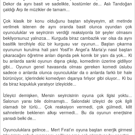
Dekor da aynı basit ve sadelikte, kostümler de... Aslı Tandoğan
çaldığı Arp ile müzikler de tamam...
Çok klasik bir konu olduğunu baştan söyleyeyim, alt metinde
verilmek istenen de aynı oranda basit olunca oyundan çok
oyunculuklar ve seyircinin verdiği reaksiyonla bir şeyler olmasını
bekliyorsunuz yalnızca... Kurguda biraz cambazlık var olsa da aynı
basitlik tercihiyle düz bir kurgusu var oyunun... Baştan çıkarma
oyununun kurulma hali yani Yosif’in Angel’a Maria’yı nasıl baştan
çıkaracağını öğretme anları dışında pek komik bir yanı da yok... Ki
bu anlarda sanki oyunun dışına çıkılıp, komedinin üzerine gidiliyor
gibi... Oyunun genel havasında olması gereken komedi üslubu
sadece o anlarda olunca oyunculuklar da o anlarda farklı bir hale
bürünüyor, içlerindeki komedyen dışarıya fırlıyor gibi oluyor... Ki bu
da biraz kopukluk yaratıyor izleyicide...
İzleyici demişken, Mersin seyircisinin oyuna çok ilgisi yoktu...
Salonun yarısı bile dolmamıştı... Salondaki izleyici de çok ilgili
olamadı bir türlü... Çok reaksiyon vermedi, çok gülmedi, kilit
sahnelerde beklenen alkışı vermedi... Bu da oyunun enerjisine
yansıdı belki de...
Oyunculuklara gelince... Mert Fırat’ın oyuna baştan enerjik girmesi