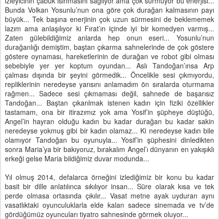
izleyicinin çabuk ısınmasını sağlıyor ama çok sürmüyor bu enerjisi...
Bunda Volkan Yosunlu’nun ona göre çok durağan kalmasının payı
büyük... Tek başına enerjinin çok uzun sürmesini de beklememek
lazım ama anlaşılıyor ki Fırat’ın içinde iyi bir komedyen varmış...
Zaten gülebildiğimiz anlarda hep onun eseri... Yosunlu’nun
durağanlığı demiştim, baştan çıkarma sahnelerinde de çok göstere
göstere oynaması, hareketlerinin de durağan ve robot gibi olması
sebebiyle yer yer koptum oyundan... Aslı Tandoğan’ınsa Arp
çalması dışında bir şeyini görmedik... Öncelikle sesi çıkmıyordu,
repliklerinin neredeyse yarısını anlamadım ön sıralarda oturmama
rağmen... Sadece sesi çıkmaması değil, sahnede de başarısız
Tandoğan... Baştan çıkarılmak istenen kadın için fiziki özellikler
tastamam, ona bir itirazımız yok ama Yosif’in şüpheye düştüğü,
Angel’in hayran olduğu kadın bu kadar durağan bu kadar sakin
neredeyse yokmuş gibi bir kadın olamaz... Ki neredeyse kadın bile
olamıyor Tandoğan bu oyunuyla... Yosif’in şüphesini dinledikten
sonra Maria’ya bir bakıyoruz, bırakalım Angel’ı dünyanın en yakışıklı
erkeği gelse Maria bildiğimiz duvar modunda...
Yıl olmuş 2014, defalarca örneğini izlediğimiz bir konu bu kadar
basit bir dille anlatılınca sıkılıyor insan... Süre olarak kısa ve tek
perde olmasa ortasında çıkılır... Vasat metne ayak uyduran aynı
vasatlıktaki oyunculuklarla elde kalan sadece sinemada ve tv’de
gördüğümüz oyuncuları tiyatro sahnesinde görmek oluyor...