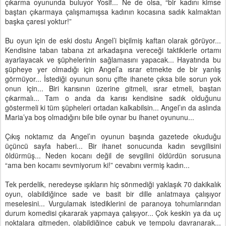
çıkarma oyununda buluyor Yosif... Ne de olsa, “bir kadını kimse
baştan çıkarmaya çalışmamışsa kadının kocasına sadık kalmaktan
başka çaresi yoktur!”
Bu oyun için de eski dostu Angel’i biçilmiş kaftan olarak görüyor...
Kendisine taban tabana zıt arkadaşına vereceği taktiklerle ortamı
ayarlayacak ve şüphelerinin sağlamasını yapacak... Hayatında bu
şüpheye yer olmadığı için Angel’a ısrar etmekte de bir yanlış
görmüyor... İstediği oyunun sonu çifte ihanete çıksa bile sorun yok
onun için... Biri karısının üzerine gitmeli, ısrar etmeli, baştan
çıkarmalı... Tam o anda da karısı kendisine sadık olduğunu
göstermeli ki tüm şüpheleri ortadan kalkabilsin... Angel’ın da aslında
Maria’ya boş olmadığını bile bile oynar bu ihanet oyununu...
Çıkış noktamız da Angel’ın oyunun başında gazetede okuduğu
üçüncü sayfa haberi... Bir ihanet sonucunda kadın sevgilisini
öldürmüş... Neden kocanı değil de sevgilini öldürdün sorusuna
“ama ben kocamı sevmiyorum ki!” cevabını vermiş kadın...
Tek perdelik, neredeyse ışıkların hiç sönmediği yaklaşık 70 dakikalık
oyun, olabildiğince sade ve basit bir dille anlatmaya çalışıyor
meselesini... Vurgulamak istediklerini de paranoya tohumlarından
durum komedisi çıkararak yapmaya çalışıyor... Çok keskin ya da uç
noktalara gitmeden, olabildiğince çabuk ve tempolu davranarak...