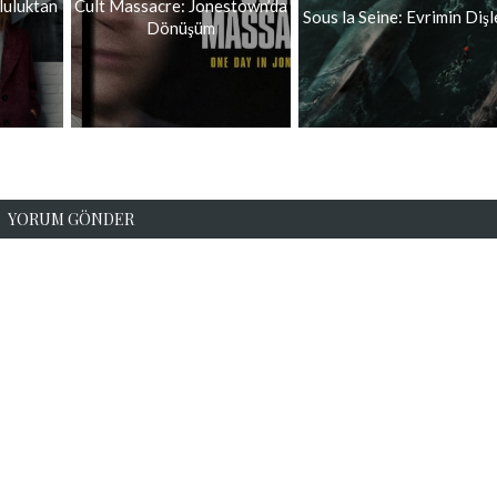
luluktan
Cult Massacre: Jonestown’da
Sous la Seine: Evrimin Dişl
Dönüşüm
YORUM GÖNDER