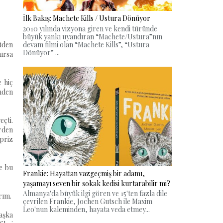
İlk Bakış: Machete Kills / Ustura Dönüyor
2010 yılında vizyona giren ve kendi türünde
büyük yankı uyandıran “Machete/Ustura”nın
devam filmi olan “Machete Kills”, “Ustura
tüden
Dönüyor” ...
nırsa
 hiç
ünden
eçti.
rden
rpriz
e bu
Frankie: Hayattan vazgeçmiş bir adamı,
yaşamayı seven bir sokak kedisi kurtarabilir mi?
Almanya'da büyük ilgi gören ve 15'ten fazla dile
rım.
çevrilen Frankie, Jochen Gutsch ile Maxim
Leo'nun kaleminden, hayata veda etmey...
aşka