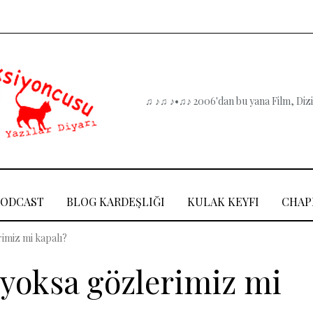
♫ ♪♫ ♪•♫♪ 2006'dan bu yana Film, Dizi,
PODCAST
BLOG KARDEŞLIĞI
KULAK KEYFI
CHAP
imiz mi kapalı?
yoksa gözlerimiz mi