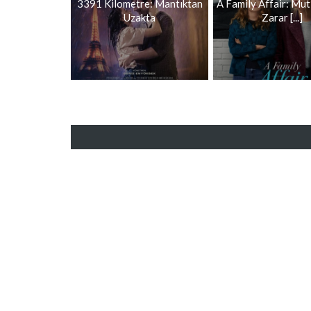
3391 Kilometre: Mantıktan
A Family Affair: Mut
Uzakta
Zarar [...]