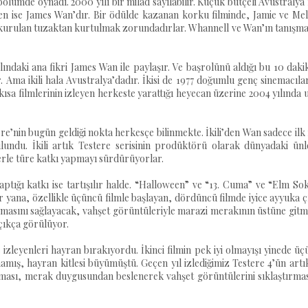
bölümde oynadı. 2000 yılı bir milad sayılabilir. Küçük bütçeli Avustralya 
en ise James Wan’dır. Bir ödülde kazanan korku filminde, Jamie ve Mel
e kurulan tuzaktan kurtulmak zorundadırlar. Whannell ve Wan’ın tanışm
lındaki ana fikri James Wan ile paylaşır. Ve başrolünü aldığı bu 10 daki
lur. Ama ikili hala Avustralya’dadır. İkisi de 1977 doğumlu genç sinemacıl
kısa filmlerinin izleyen herkeste yarattığı heyecan üzerine 2004 yılında
e’nin bugün geldiği nokta herkesçe bilinmekte. İkili’den Wan sadece ilk 
lundu. İkili artık Testere serisinin prodüktörü olarak dünyadaki ünle
erle türe katkı yapmayı sürdürüyorlar.
yaptığı katkı ise tartışılır halde. “Halloween” ve “13. Cuma” ve “Elm So
ir yana, özellikle üçüncü filmle başlayan, dördüncü filmde iyice ayyuka 
masını sağlayacak, vahşet görüntüleriyle marazi merakının üstüne gitm
açıkça görülüyor.
ve izleyenleri hayran bırakıyordu. İkinci filmin pek iyi olmayışı yinede ü
amış, hayran kitlesi büyümüştü. Geçen yıl izlediğimiz Testere 4’ün artı
ması, merak duygusundan beslenerek vahşet görüntülerini sıklaştırmas