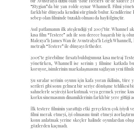
bir Avustralya dizisi olan “Blue Heelers”de de sadece 2 
“Stygian”da bir yan rolde oynar Whannell. Filmi yönet
farklı bir dünyada kendini sürgünde bulur. Kendilerin
sebep olan filminde tuzaklı olması da hayli ilginçtir.
Asıl patlamanın ilk ateşlendiği yıl 2003’tür. Whannel ak
kısa film “Testere” adı ile son derece başarılı bir iş o
Malezya’lı James Wan ile Avustralya’lı Leigh Whannell, 
metrajlı “Testere” ile dünyayı fetheder.
2005’te görebilme fırsatı bulduğumuz kısa metraj Tester
yönetirken, Whannell ise serinin 3 filmine katkıda bu
koruyor, isimlerinin markalaşmasını sağlayan yeni filml
Şu sıralar serinin oyunu için kafa yoran ikilinin, türe 
serileri gibi sonu gelmez bir seriye dönüşme tehlikesi b
sahnelerle seyirciyi korkutmak veya germek yerine kus
korku sinemasının dinamiklerinin farklı bir yere gittiği 
İlk testere filminin yarattığı etki gerçekten çok iyiydi 
filmi merak etmeyi, iyi olmasını ümit etmeyi zorlaştırm
konu anlatmak yerine skeçler halinde oyunlardan oluş
gözlerden kaçmadı.