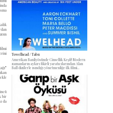
filmi
inda
asına
kalık
ardan
 uzun
filmi
rini
Towelhead / Tabu
Amerikan Banliyösünde Cinsellik Keşfi! Modern
zamanların aykırı fikirli yaratıcılarından Alan
Ball dizilerle ısındığı yönetmenliğe ilk filmi...
kağı”
çıkan
ekle
çüncü
k bir
ı da