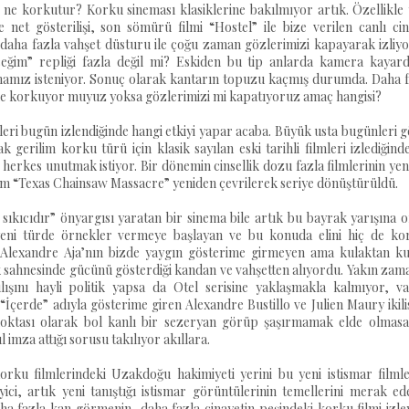
ne korkutur? Korku sineması klasiklerine bakılmıyor artık. Özellikle 
 net gösterilişi, son sömürü filmi “Hostel” ile bize verilen canlı ci
 daha fazla vahşet düsturu ile çoğu zaman gözlerimizi kapayarak izliy
eceğim” repliği fazla değil mi? Eskiden bu tip anlarda kamera kayard
atmamız isteniyor. Sonuç olarak kantarın topuzu kaçmış durumda. Daha 
erde korkuyor muyuz yoksa gözlerimizi mi kapatıyoruz amaç hangisi?
leri bugün izlendiğinde hangi etkiyi yapar acaba. Büyük usta bugünleri 
gerilim korku türü için klasik sayılan eski tarihli filmleri izlediğind
herkes unutmak istiyor. Bir dönemin cinsellik dozu fazla filmlerinin ye
film “Texas Chainsaw Massacre” yeniden çevrilerek seriye dönüştürüldü.
 sıkıcıdır” önyargısı yaratan bir sinema bile artık bu bayrak yarışına 
yeni türde örnekler vermeye başlayan ve bu konuda elini hiç de ko
. Alexandre Aja’nın bizde yaygın gösterime girmeyen ama kulaktan ku
ok sahnesinde gücünü gösterdiği kandan ve vahşetten alıyordu. Yakın za
lışını hayli politik yapsa da Otel serisine yaklaşmakla kalmıyor, va
İçerde” adıyla gösterime giren Alexandre Bustillo ve Julien Maury ikili
 noktası olarak bol kanlı bir sezeryan görüp şaşırmamak elde olmasa
imza attığı sorusu takılıyor akıllara.
orku filmlerindeki Uzakdoğu hakimiyeti yerini bu yeni istismar filmle
ici, artık yeni tanıştığı istismar görüntülerinin temellerini merak e
ha fazla kan görmenin, daha fazla cinayetin peşindeki korku filmi izley