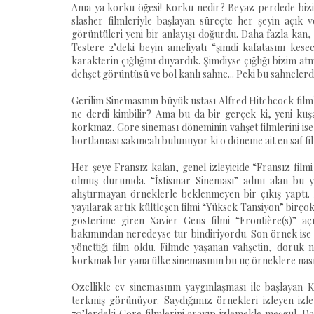
Ama ya korku öğesi! Korku nedir? Beyaz perdede bizi 
slasher filmleriyle başlayan süreçte her şeyin açık ve
görüntüleri yeni bir anlayışı doğurdu. Daha fazla kan,
Testere 2’deki beyin ameliyatı “şimdi kafatasını kes
karakterin çığlığını duyardık. Şimdiyse çığlığı bizim 
dehşet görüntüsü ve bol kanlı sahne... Peki bu sahnel
Gerilim Sinemasının büyük ustası Alfred Hitchcock film
ne derdi kimbilir? Ama bu da bir gerçek ki, yeni kuşak 
korkmaz. Gore sineması döneminin vahşet filmlerini ise 
hortlaması sakıncalı bulunuyor ki o döneme ait en saf 
Her şeye Fransız kalan, genel izleyicide “Fransız filmi
olmuş durumda. “İstismar Sineması” adını alan bu 
alıştırmayan örneklerle beklenmeyen bir çıkış yaptı
yayılarak artık kültleşen filmi “Yüksek Tansiyon” birç
gösterime giren Xavier Gens filmi “Frontière(s)” açı
bakımından neredeyse tur bindiriyordu. Son örnek ise “
yönettiği film oldu. Filmde yaşanan vahşetin, doruk
korkmak bir yana ülke sinemasının bu uç örneklere nasıl 
Özellikle ev sinemasının yaygınlaşması ile başlayan K
terkmiş görünüyor. Saydığımız örnekleri izleyen izley
70’lerdeki Gore filmlerini arayıp izlemekle meşgul. Da