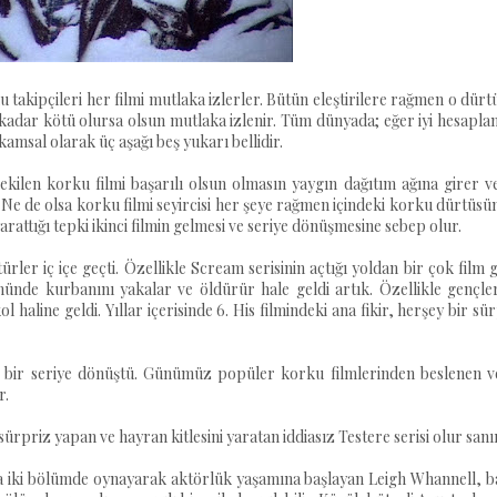
ku takipçileri her filmi mutlaka izlerler. Bütün eleştirilere rağmen o dür
 kadar kötü olursa olsun mutlaka izlenir. Tüm dünyada; eğer iyi hesapla
kamsal olarak üç aşağı beş yukarı bellidir.
ilen korku filmi başarılı olsun olmasın yaygın dağıtım ağına girer ve
 Ne de olsa korku filmi seyircisi her şeye rağmen içindeki korku dürtüs
rattığı tepki ikinci filmin gelmesi ve seriye dönüşmesine sebep olur.
rler iç içe geçti. Özellikle Scream serisinin açtığı yoldan bir çok film g
nünde kurbanını yakalar ve öldürür hale geldi artık. Özellikle gençle
haline geldi. Yıllar içerisinde 6. His filmindeki ana fikir, herşey bir sü
k bir seriye dönüştü. Günümüz popüler korku filmlerinden beslenen v
r.
ürpriz yapan ve hayran kitlesini yaratan iddiasız Testere serisi olur sanı
da iki bölümde oynayarak aktörlük yaşamına başlayan Leigh Whannell, b