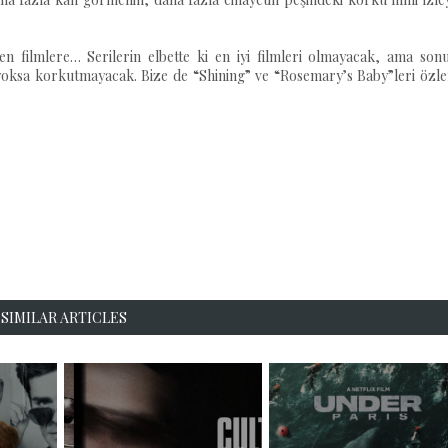
den filmlere… Serilerin elbette ki en iyi filmleri olmayacak, ama son
 yoksa korkutmayacak. Bize de “Shining” ve “Rosemary’s Baby”leri özl
SIMILAR ARTICLES