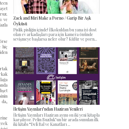
teen
nayet
oruz.
Zack and Miri Make a Porno / Garip Bir Aşk
ı ve
Öyküsü
fazla
Pislik pisliğin içinde! İlkokuldan bu yana iyi dost
olan ev arkadaşları para için kamera önünde
sevişmeye başlarsa neler olur? Küfür ve porn...
görse
e hiç
niden
ortak
rkak
lağa
manda
hşet
sinin
 da,
İletişim Yayınları’ndan Haziran Yenileri
İletişim Yayınları Haziran ayını on iki yeni kitapla
rine
karşılıyor. Pelin Buzluk’un bir arada sunulan ilk
derek
iki kitabı “Deli Bal ve Kanatları ...
icisi