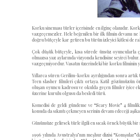
Korku sineması türler içerisinde en ilginç olanıdır. Kor
vazgeçemezler. Hele beğenilen bir ilk filmin devamı ne
doğru bütçeyle kar getiren bu türün izleyici kitlesi de ra
Çok düşük bütçeyle, kısa sürede ünsüz oyuncularla çek
olmazsa yaz aylarında vizyonda kendisine seyirci bulur.
vazgeçmiyordur. Vasatın üzerindeki bir korku filminin ya
Yıllarca süren Gerilim-korku ayrılığından sonra artık tü
Teen slasher filmleri çıktı ortaya. Katil gözümüzün ö
oluşan oyuncu kadrosu ve okulda geçen filmler iyice ekol 
üzerine kurulu olgusu da besledi türü.
Komedisi de geldi gündeme ve “Scary Movie” 4 filmli
konuda da sıkıntı çekmeyen serinin devam edeceği aşika
Günümüze gelirsek türle ilgili en sıcak örnek büyük bir s
1996 yılında Avustralya’nın meşhur dizisi “Komşular”