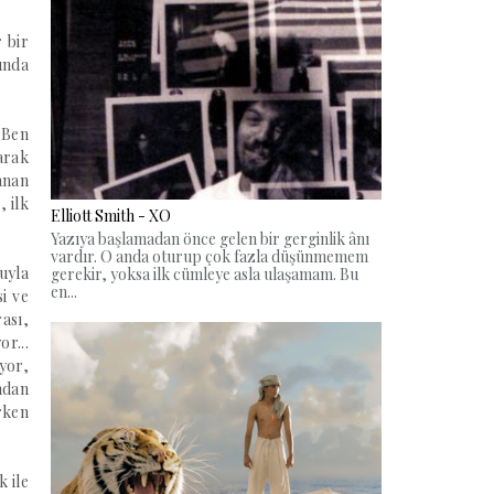
 bir
ında
 Ben
arak
anan
 ilk
Elliott Smith - XO
Yazıya başlamadan önce gelen bir gerginlik ânı
vardır. O anda oturup çok fazla düşünmemem
uyla
gerekir, yoksa ilk cümleye asla ulaşamam. Bu
en...
si ve
ası,
r...
iyor,
ndan
rken
k ile