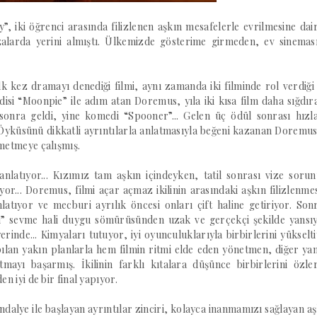
”, iki öğrenci arasında filizlenen aşkın mesafelerle evrilmesine dair
alarda yerini almıştı. Ülkemizde gösterime girmeden, ev sinemas
kez dramayı denediği filmi, aynı zamanda iki filminde rol verdiği
si “Moonpie” ile adım atan Doremus, yıla iki kısa film daha sığdır
ıl sonra geldi, yine komedi “Spooner”... Gelen üç ödül sonrası hızl
yküsünü dikkatli ayrıntılarla anlatmasıyla beğeni kazanan Doremus,
smetmeye çalışmış.
 anlatıyor... Kızımız tam aşkın içindeyken, tatil sonrası vize sorun
ıyor... Doremus, filmi açar açmaz ikilinin arasındaki aşkın filizlenme
nlatıyor ve mecburi ayrılık öncesi onları çift haline getiriyor. Sonr
bi” sevme hali duygu sömürüsünden uzak ve gerçekçi şekilde yansıyo
yerinde... Kimyaları tutuyor, iyi oyunculuklarıyla birbirlerini yükselt
apılan yakın planlarla hem filmin ritmi elde eden yönetmen, diğer ya
mayı başarmış. İkilinin farklı kıtalara düşünce birbirlerini özle
en iyi de bir final yapıyor.
ndalye ile başlayan ayrıntılar zinciri, kolayca inanmamızı sağlayan aş