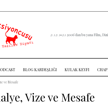
♫ ♪♫ ♪•♫♪ 2006'dan bu yana Film, Dizi,
PODCAST
BLOG KARDEŞLIĞI
KULAK KEYFI
CHAP
ize ve Mesafe
alye, Vize ve Mesafe