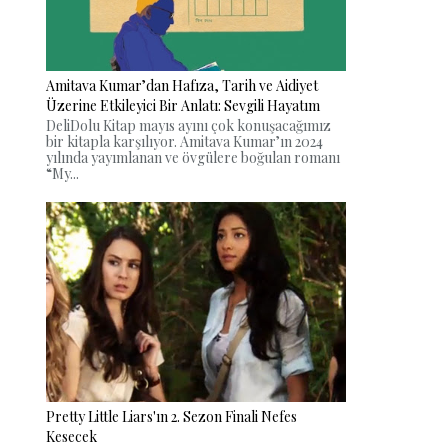
Amitava Kumar’dan Hafıza, Tarih ve Aidiyet
Üzerine Etkileyici Bir Anlatı: Sevgili Hayatım
DeliDolu Kitap mayıs ayını çok konuşacağımız
bir kitapla karşılıyor. Amitava Kumar’ın 2024
yılında yayımlanan ve övgülere boğulan romanı
“My...
Pretty Little Liars'ın 2. Sezon Finali Nefes
Kesecek