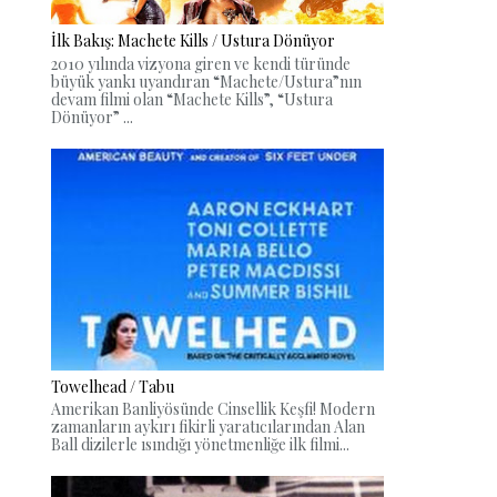
İlk Bakış: Machete Kills / Ustura Dönüyor
2010 yılında vizyona giren ve kendi türünde
büyük yankı uyandıran “Machete/Ustura”nın
devam filmi olan “Machete Kills”, “Ustura
Dönüyor” ...
Towelhead / Tabu
Amerikan Banliyösünde Cinsellik Keşfi! Modern
zamanların aykırı fikirli yaratıcılarından Alan
Ball dizilerle ısındığı yönetmenliğe ilk filmi...