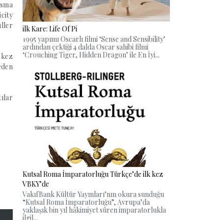
sına
icity
ller
ilk Kare: Life Of Pi
1995 yapımı Oscarlı filmi ‘Sense and Sensibility’
ardından çektiği 4 dalda Oscar sahibi filmi
‘Crouching Tiger, Hidden Dragon’ ile En İyi...
 kez
eden
ılar
Kutsal Roma İmparatorluğu Türkçe’de ilk kez
VBKY’de
VakıfBank Kültür Yayınları’nın okura sunduğu
“Kutsal Roma İmparatorluğu”, Avrupa’da
yaklaşık bin yıl hâkimiyet süren imparatorlukla
ilgil...