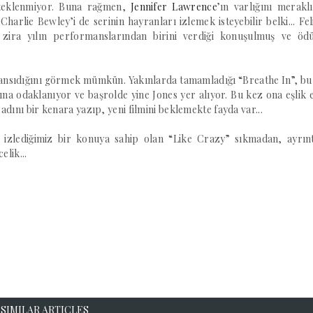
esteklenmiyor. Buna rağmen,
Jennifer Lawrence
’ın varlığını meraklı
Charlie Bewley’i de serinin hayranları izlemek isteyebilir belki... Fel
zira yılın performanslarından birini verdiği konuşulmuş ve ödü
 yansıdığını görmek mümkün. Yakınlarda tamamladığı “Breathe In”, bu
ına odaklanıyor ve başrolde yine Jones yer alıyor. Bu kez ona eşlik 
dını bir kenara yazıp, yeni filmini beklemekte fayda var...
 izlediğimiz bir konuya sahip olan “Like Crazy” sıkmadan, ayrınt
elik...
SIMILAR ARTICLES