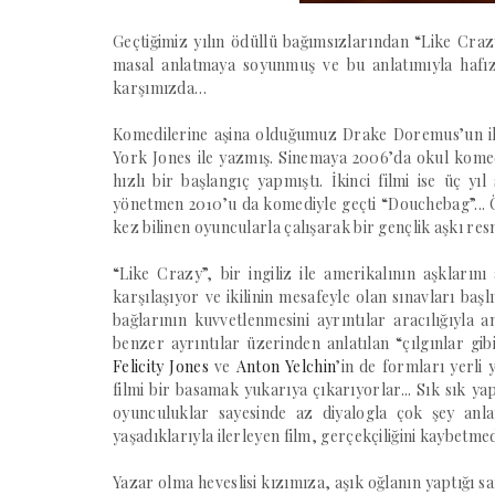
Geçtiğimiz yılın ödüllü bağımsızlarından “Like Crazy
masal anlatmaya soyunmuş ve bu anlatımıyla hafız
karşımızda…
Komedilerine aşina olduğumuz Drake Doremus’un ilk 
York Jones ile yazmış. Sinemaya 2006’da okul komedi
hızlı bir başlangıç yapmıştı. İkinci filmi ise üç y
yönetmen 2010’u da komediyle geçti “Douchebag”... Ö
kez bilinen oyuncularla çalışarak bir gençlik aşkı re
“Like Crazy”, bir ingiliz ile amerikalının aşklarını
karşılaşıyor ve ikilinin mesafeyle olan sınavları başl
bağlarının kuvvetlenmesini ayrıntılar aracılığıyla a
benzer ayrıntılar üzerinden anlatılan “çılgınlar gi
Felicity Jones
ve
Anton Yelchin
’in de formları yerli 
filmi bir basamak yukarıya çıkarıyorlar... Sık sık y
oyunculuklar sayesinde az diyalogla çok şey anlat
yaşadıklarıyla ilerleyen film, gerçekçiliğini kaybetmed
Yazar olma heveslisi kızımıza, aşık oğlanın yaptığı sa