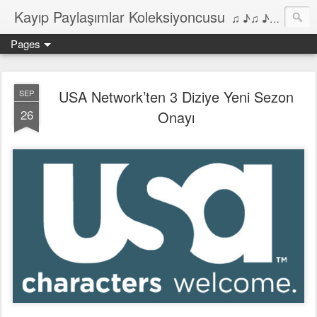
Kayıp Paylaşımlar Koleksiyoncusu
♫ ♪♫ ♪ ♫ ♪♫ ♪•♫♪ 2006'dan bu yana Film, Dizi, Müzik ve Kitaplar üzerine Yazılar Diyarı...
Pages
USA Network’ten 3 Diziye Yeni Sezon
SEP
26
Onayı