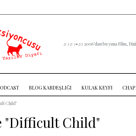
♫ ♪♫ ♪•♫♪ 2006'dan bu yana Film, Dizi,
PODCAST
BLOG KARDEŞLIĞI
KULAK KEYFI
CHAP
ult Child"
 "Difficult Child"