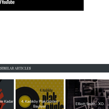
SIMILAR ARTICLES
Ne Kadar
4. Kadıköy Plak Günleri
Elliott Smith - XO
Başlıyor