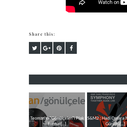
Share this:
Teoman’ın “Gönülçelen”i Plak
S&M2 : Hadi Onlara 
format[...]
Gürültü[...]