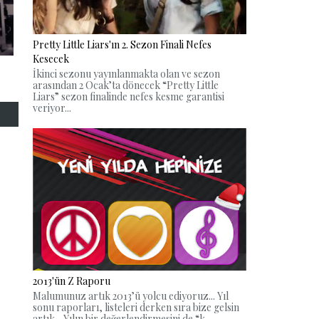
Pretty Little Liars'ın 2. Sezon Finali Nefes
Kesecek
İkinci sezonu yayınlanmakta olan ve sezon
arasından 2 Ocak’ta dönecek “Pretty Little
Liars” sezon finalinde nefes kesme garantisi
veriyor...
2013'ün Z Raporu
Malumunuz artık 2013’ü yolcu ediyoruz... Yıl
sonu raporları, listeleri derken sıra bize gelsin
artık... Yılın bir değerlendirmesini de “k...