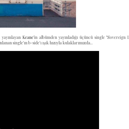
a yayınlayan
Keane
'in albümden yayınladığı üçüncü single "Sovereign L
lanan single'ın b-side'ı ışık hızıyla kulaklarımızda...