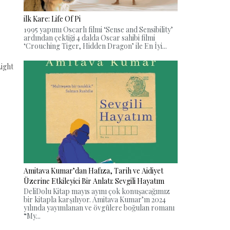
ilk Kare: Life Of Pi
1995 yapımı Oscarlı filmi ‘Sense and Sensibility’
ardından çektiği 4 dalda Oscar sahibi filmi
‘Crouching Tiger, Hidden Dragon’ ile En İyi...
ight
Amitava Kumar’dan Hafıza, Tarih ve Aidiyet
Üzerine Etkileyici Bir Anlatı: Sevgili Hayatım
DeliDolu Kitap mayıs ayını çok konuşacağımız
bir kitapla karşılıyor. Amitava Kumar’ın 2024
yılında yayımlanan ve övgülere boğulan romanı
“My...