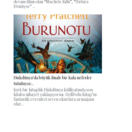
devam filmi olan “Machete Kills”, “Ustura
Dönüyor” ...
Diskdünya'da büyük finale bir kala nefesler
tutuluyor...
Kırk bir kitaplık Diskdünya külliyatında son
kitaba nihayet yaklaşıyoruz. DeliDolu Kitap’ın
fantastik evrenleri seven okurlara armağanı
olar...