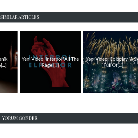
SIMILAR ARTICLES
anik
Yeni Video: Interpol "All The
Yeni Video: Coldplay "A S
...]
Rage [...]
Full Of[...]
YORUM GÖNDER