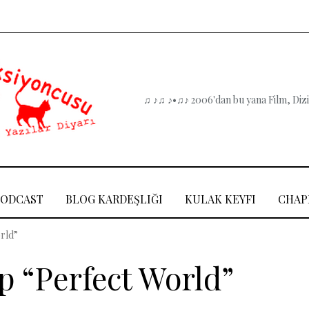
♫ ♪♫ ♪•♫♪ 2006'dan bu yana Film, Dizi,
PODCAST
BLOG KARDEŞLIĞI
KULAK KEYFI
CHAP
orld”
p “Perfect World”