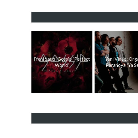
[Yeni Şarkı] Gossip "Perfect
Yeni Video: Org
World"
Paranoya "Ya Se[