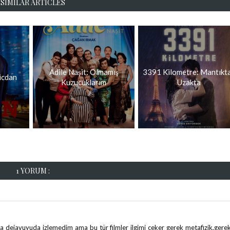
SIMILAR ARTICLES
Adile Naşit: Olmamış
3391 Kilometre: Mantıkt
Vicdan
Kuzucuklarım
Uzakta
1 YORUM :
a dejavuyuda izlemedim ama bu tür filmler ilgimi çeker gerek metafizik,gere