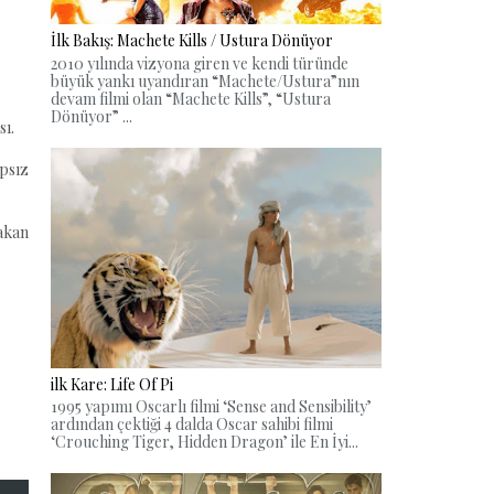
İlk Bakış: Machete Kills / Ustura Dönüyor
2010 yılında vizyona giren ve kendi türünde
büyük yankı uyandıran “Machete/Ustura”nın
devam filmi olan “Machete Kills”, “Ustura
Dönüyor” ...
sı.
psız
 akan
ilk Kare: Life Of Pi
1995 yapımı Oscarlı filmi ‘Sense and Sensibility’
ardından çektiği 4 dalda Oscar sahibi filmi
‘Crouching Tiger, Hidden Dragon’ ile En İyi...