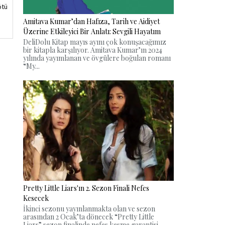
ötü
Amitava Kumar’dan Hafıza, Tarih ve Aidiyet
Üzerine Etkileyici Bir Anlatı: Sevgili Hayatım
DeliDolu Kitap mayıs ayını çok konuşacağımız
bir kitapla karşılıyor. Amitava Kumar’ın 2024
yılında yayımlanan ve övgülere boğulan romanı
“My...
Pretty Little Liars'ın 2. Sezon Finali Nefes
Kesecek
İkinci sezonu yayınlanmakta olan ve sezon
arasından 2 Ocak’ta dönecek “Pretty Little
Liars” sezon finalinde nefes kesme garantisi