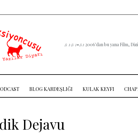
♫ ♪♫ ♪•♫♪ 2006'dan bu yana Film, Dizi,
PODCAST
BLOG KARDEŞLIĞI
KULAK KEYFI
CHAP
ldik Dejavu