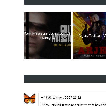
Cult Massacre: Jonestown’da
Arjen: Tetikteki 
Dönüşüm
┼‌╚ŜíМ
1 Mayıs 2007 21:22
Dejavu gibi bir filmse neden izlemeyim hoş dah