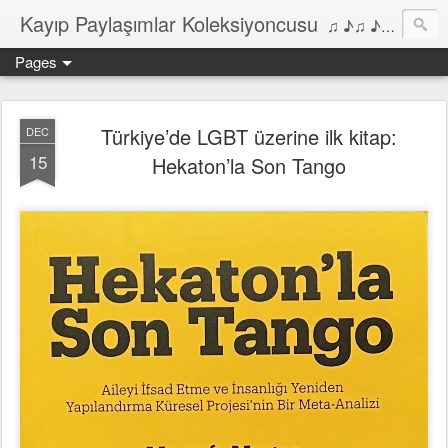
Kayıp Paylaşımlar Koleksiyoncusu
♫ ♪♫ ♪ ♫ ♪♫ ♪•♫♪ 2006'dan bu yana Film, Dizi, Müzik ve Kitaplar üzerine Yazılar Diyarı...
Pages
Türkiye’de LGBT üzerine ilk kitap:
DEC
15
Hekaton’la Son Tango