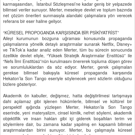
karmaşasından, İstanbul Sözleşmesi’ne kadar geniş bir yelpazede
bilimsel veriler sunuyor. Merter, meseleye devlet ve toplum bazında
net çözüm önerileri sunmasıyla alandaki çalışmalara yön verecek
referans bir eser haline geliyor.
“KÜRESEL PROPOGANDA KARŞISINDA BİR PSİKİYATRİST”
Aileyi kurumunun bozguna uğraması konusunda propaganda
çalışmalarına yönelik detaylı araştırmalar sunarak Netflix, Disney+
ve TikTok’a kadar analiz eden Merter, tüm bu sürecin sonucunda
özellikle devlet eliyle, “Yüksek Stratejik Araştırmalar Enstitüsü” ile
“Nefs İlmi Enstitüsü”nün kurulmasını önererek topluma düşen görev
ve sorumluluklardan da söz ediyor. Merter, gerek çalışmaları
gerekse bilimsel bakışıyla küresel propaganda karşısında
Hekaton’la Son Tango eseriyle söylenecek yeni sözlerin olduğunu
bizlere gösteriyor.
Akademik ön kabuller, değişmez, hatta değiştirilmesi tartışmaya
dahi açılamaz gibi işlenen hükümlerle, bilimsel ve kültürel bir
perspektif ışığında yüzleşen Merter, Hekaton’la Son Tango
eserinde, yeni materyalizm, cinsel kimlik, nefret söylemi, akademik
objektiflik ve insan hakları gibi içi giderek boşaltılan terim ve
söylemlere dair, bu zamana kadar yapılmış en kapsamlı bilimsel
araştırmalardan birini sunuyor. Merter, bu çalışmayla küresel