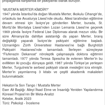
propaganda karşısında bir psikiyatrist olarak duruyor.
“MUSTAFA MERTER KİMDİR?”
1947 yılında İstanbul’da doğan Mustafa Merter, ilkokulu Cihangir’de,
ortaokulu ise Avusturya Lisesi’nde okudu. Ailesi tarafından eğitimine
devam etmesi için İsviçre’ye gönderilen Merter, burada, St.
Moritz’de Montalya Lisesi’nden Lozan Lemania Lisesi’ne geçerek
1969 yılında İsviçre Federal Lise Diploması alarak mezun oldu. Bir
süre Almanya’da dahiliye asistanlığı da yapan Merter, branş
değişikliği yaparak İsviçre’de psikiyatri eğitimine başladı.
Uzmanlığını Zürih Üniversitesi Hastanesi’ne bağlı Burghölzli
Psikiyatri Hastanesi’nde tamamladı. İlerleyen süreçteyse
“Flufenazin Dekanoat” nöroleptik çalışmasıyla doktora eğitimini
tamamladı. 1977 yılında Teresa Spescha ile evlenen Merter’in bu
evlilikten iki çocuğu dünyaya geldi. 1987 yılında Türkiye’ye yerleşen
Merter, Turgutreis’te serbest psikiyatr olarak mesleğini icra etmiştir.
Merter’in yayımlanmış 3 kitabı ve çeşitli akademik makaleleri
bulunmaktadır.
Hekaton’la Son Tango / Mustafa Merter
Eser Alt Başlığı: Aileyi İfsad Etme ve İnsanlığı Yeniden Yapılandırma
Küresel Projesi’nin Bir Meta-Analizi
Ketebe, Aralık 2023
Türü: Psikoloji - İnceleme