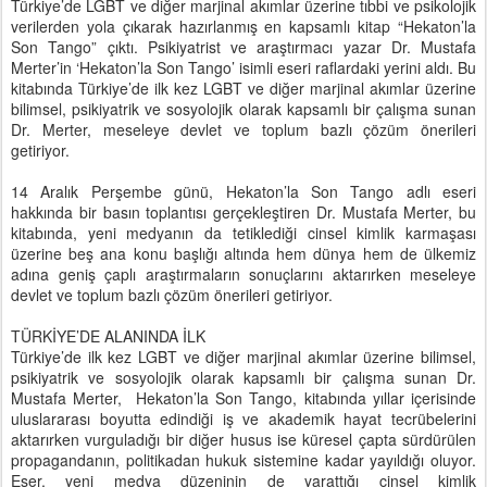
Türkiye’de LGBT ve diğer marjinal akımlar üzerine tıbbi ve psikolojik
verilerden yola çıkarak hazırlanmış en kapsamlı kitap “Hekaton’la
Son Tango” çıktı. Psikiyatrist ve araştırmacı yazar Dr. Mustafa
Merter’in ‘Hekaton’la Son Tango’ isimli eseri raflardaki yerini aldı. Bu
kitabında Türkiye’de ilk kez LGBT ve diğer marjinal akımlar üzerine
bilimsel, psikiyatrik ve sosyolojik olarak kapsamlı bir çalışma sunan
Dr. Merter, meseleye devlet ve toplum bazlı çözüm önerileri
getiriyor.
14 Aralık Perşembe günü, Hekaton’la Son Tango adlı eseri
hakkında bir basın toplantısı gerçekleştiren Dr. Mustafa Merter, bu
kitabında, yeni medyanın da tetiklediği cinsel kimlik karmaşası
üzerine beş ana konu başlığı altında hem dünya hem de ülkemiz
adına geniş çaplı araştırmaların sonuçlarını aktarırken meseleye
devlet ve toplum bazlı çözüm önerileri getiriyor.
TÜRKİYE’DE ALANINDA İLK
Türkiye’de ilk kez LGBT ve diğer marjinal akımlar üzerine bilimsel,
psikiyatrik ve sosyolojik olarak kapsamlı bir çalışma sunan Dr.
Mustafa Merter, Hekaton’la Son Tango, kitabında yıllar içerisinde
uluslararası boyutta edindiği iş ve akademik hayat tecrübelerini
aktarırken vurguladığı bir diğer husus ise küresel çapta sürdürülen
propagandanın, politikadan hukuk sistemine kadar yayıldığı oluyor.
Eser, yeni medya düzeninin de yarattığı cinsel kimlik