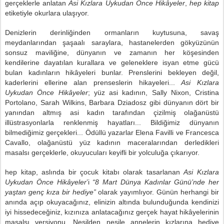
gerçeklerle anlatan
Asi Kızlara Uykudan Önce Hikâyeler
,
hep kitap
etiketiyle okurlara ulaşıyor.
Denizlerin derinliğinden ormanların kuytusuna, savaş
meydanlarından şaşaalı saraylara, hastanelerden gökyüzünün
sonsuz maviliğine, dünyanın ve zamanın her köşesinden
kendilerine dayatılan kurallara ve geleneklere isyan etme gücü
bulan kadınların hikâyeleri bunlar. Prenslerini bekleyen değil,
kaderlerini ellerine alan prenseslerin hikayeleri...
Asi Kızlara
Uykudan Önce Hikâyeler
; yüz asi kadının, Sally Nixon, Cristina
Portolano, Sarah Wilkins, Barbara Dziadosz gibi dünyanın dört bir
yanından altmış asi kadın tarafından çizilmiş olağanüstü
illüstrasyonlarla renklenmiş hayatları... Bildiğimiz dünyanın
bilmediğimiz gerçekleri... Ödüllü yazarlar Elena Favilli ve Francesca
Cavallo, olağanüstü yüz kadının maceralarından derledikleri
masalsı gerçeklerle, okuyucuları keyifli bir yolculuğa çıkarıyor.
hep kitap
, aslında bir çocuk kitabı olarak tasarlanan
Asi Kızlara
Uykudan Önce Hikâyeler
’i
“8 Mart Dünya Kadınlar Günü’nde her
yaştan genç kıza bir hediye”
olarak yayımlıyor. Günün herhangi bir
anında açıp okuyacağınız, elinizin altında bulunduğunda kendinizi
iyi hissedeceğiniz, kızınıza anlatacağınız gerçek hayat hikâyelerinin
masalsı versiyonu. Nesilden nesile annelerin kızlarına hediye