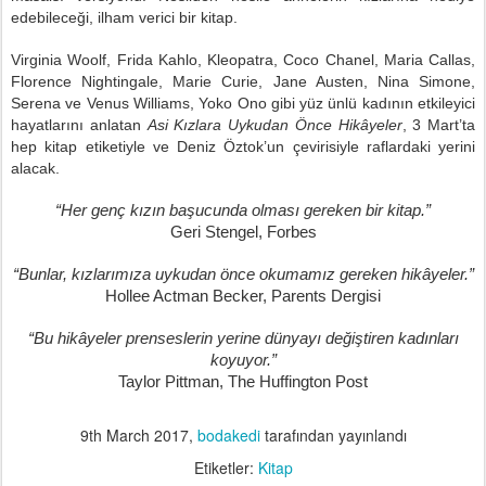
edebileceği, ilham verici bir kitap.
Virginia Woolf, Frida Kahlo, Kleopatra, Coco Chanel, Maria Callas,
Florence Nightingale, Marie Curie, Jane Austen, Nina Simone,
Serena ve Venus Williams, Yoko Ono gibi yüz ünlü kadının etkileyici
hayatlarını anlatan
Asi Kızlara Uykudan Önce Hikâyeler
, 3 Mart’ta
hep kitap etiketiyle ve Deniz Öztok’un çevirisiyle raflardaki yerini
alacak.
“Her genç kızın başucunda olması gereken bir kitap.”
Geri Stengel, Forbes
“Bunlar, kızlarımıza uykudan önce okumamız gereken hikâyeler.”
Hollee Actman Becker, Parents Dergisi
“Bu hikâyeler prenseslerin yerine dünyayı değiştiren kadınları
koyuyor.”
Taylor Pittman, The Huffington Post
9th March 2017
,
bodakedi
tarafından yayınlandı
Etiketler:
Kitap