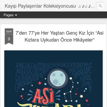
Kayıp Paylaşımlar Koleksiyoncusu
♫ ♪♫ ♪ ♫ ♪♫ ♪•♫♪ 2006'dan bu yana Film, Dizi, Müzik ve Kitaplar üzerine Yazılar Diyarı...
Pages
7’den 77’ye Her Yaştan Genç Kız İçin “Asi
MAR
9
Kızlara Uykudan Önce Hikâyeler”