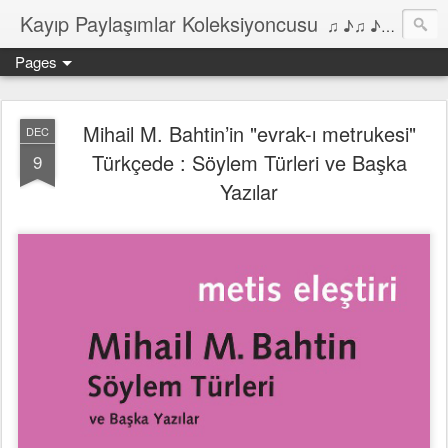
Kayıp Paylaşımlar Koleksiyoncusu
♫ ♪♫ ♪ ♫ ♪♫ ♪•♫♪ 2006'dan bu yana Film, Dizi, Müzik ve Kitaplar üzerine Yazılar Diyarı...
Pages
Mihail M. Bahtin’in "evrak-ı metrukesi"
DEC
Türkçede : Söylem Türleri ve Başka
9
Yazılar