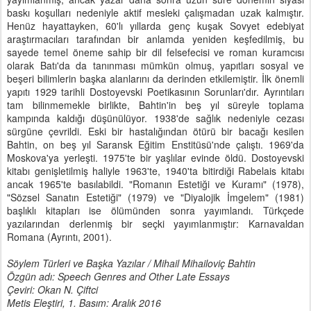
baskı koşulları nedeniyle aktif mesleki çalışmadan uzak kalmıştır.
Henüz hayattayken, 60'lı yıllarda genç kuşak Sovyet edebiyat
araştırmacıları tarafından bir anlamda yeniden keşfedilmiş, bu
sayede temel öneme sahip bir dil felsefecisi ve roman kuramcısı
olarak Batı'da da tanınması mümkün olmuş, yapıtları sosyal ve
beşeri bilimlerin başka alanlarını da derinden etkilemiştir. İlk önemli
yapıtı 1929 tarihli Dostoyevski Poetikasının Sorunları'dır. Ayrıntıları
tam bilinmemekle birlikte, Bahtin'in beş yıl süreyle toplama
kampında kaldığı düşünülüyor. 1938'de sağlık nedeniyle cezası
sürgüne çevrildi. Eski bir hastalığından ötürü bir bacağı kesilen
Bahtin, on beş yıl Saransk Eğitim Enstitüsü'nde çalıştı. 1969'da
Moskova'ya yerleşti. 1975'te bir yaşlılar evinde öldü. Dostoyevski
kitabı genişletilmiş haliyle 1963'te, 1940'ta bitirdiği Rabelais kitabı
ancak 1965'te basılabildi. "Romanın Estetiği ve Kuramı" (1978),
"Sözsel Sanatın Estetiği" (1979) ve "Diyalojik İmgelem" (1981)
başlıklı kitapları ise ölümünden sonra yayımlandı. Türkçede
yazılarından derlenmiş bir seçki yayımlanmıştır: Karnavaldan
Romana (Ayrıntı, 2001).
Söylem Türleri ve Başka Yazılar / Mihail Mihailoviç Bahtin
Özgün adı: Speech Genres and Other Late Essays
Çeviri: Okan N. Çiftci
Metis Eleştiri, 1. Basım: Aralık 2016