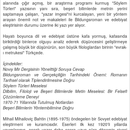
alanında çığır açmış, bir araştırma programı kurmuş "Söylem
Türleri" yazısının yanı sıra, beşeri bilimlerde metnin yerini
saptamaya çalışan, "yazar imgesi"ni kurcalayan, yeni bir yöntem
arayan önemli not ve makaleleri ile Bildungsroman ve edebiyat
eleştirisinin durumu üzerine iki yazı yer alıyor.
Hayatı boyunca dil ve edebiyat üstüne kafa yormuş, kafasında
biriktirdiği binlerce olguyu analiz ederek düşüncesini geliştirmeye
çalışmış büyük bir düşünürün, son büyük filologlardan birinin "evrak-
ı metrukesi" Türkçede.
İçindekiler:
Novıy Mir Dergisinin Yönelttiği Soruya Cevap
Bildungsroman ve Gerçekçiliğin Tarihindeki Önemi: Romanın
Tarihsel olarak Tiplendirilmesine Doğru
Söylem Türleri Meselesi
Dilbilim, Filoloji ve Beşeri Bilimlerde Metin Meselesi: Bir Felsefi
Çözümleme Deneyi
1970-71 Yıllarında Tutulmuş Notlardan
Beşeri Bilimlerin Yöntembilimine Doğru
Mihail Mihailoviç Bahtin (1895-1975) öndegelen bir Sovyet edebiyat
eleştirmeni ve kuramcısıdır. Eserleri ilk kez 1920'li yıllarda
yayımlanmış, ancak yazar daha sonra uzun süre dönemin siyasi