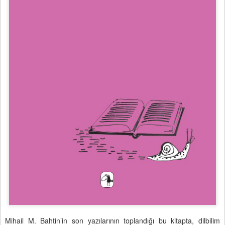
Mihail M. Bahtin’in son yazılarının toplandığı bu kitapta, dilbilim