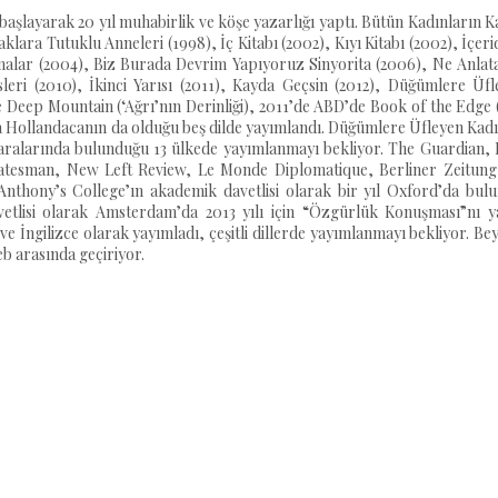
layarak 20 yıl muhabirlik ve köşe yazarlığı yaptı. Bütün Kadınların K
ara Tutuklu Anneleri (1998), İç Kitabı (2002), Kıyı Kitabı (2002), İçer
alar (2004), Biz Burada Devrim Yapıyoruz Sinyorita (2006), Ne Anlat
leri (2010), İkinci Yarısı (2011), Kayda Geçsin (2012), Düğümlere Üfl
de Deep Mountain (‘Ağrı’nın Derinliği), 2011’de ABD’de Book of the Edge 
nda Hollandacanın da olduğu beş dilde yayımlandı. Düğümlere Üfleyen Kad
e aralarında bulunduğu 13 ülkede yayımlanmayı bekliyor. The Guardian,
atesman, New Left Review, Le Monde Diplomatique, Berliner Zeitung 
Anthony’s College’ın akademik davetlisi olarak bir yıl Oxford’da bulu
etlisi olarak Amsterdam’da 2013 yılı için “Özgürlük Konuşması”nı ya
ve İngilizce olarak yayımladı, çeşitli dillerde yayımlanmayı bekliyor. Be
eb arasında geçiriyor.