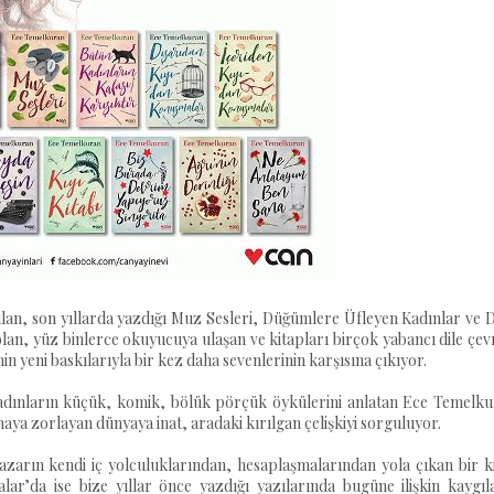
şulan, son yıllarda yazdığı Muz Sesleri, Düğümlere Üfleyen Kadınlar ve 
lan, yüz binlerce okuyucuya ulaşan ve kitapları birçok yabancı dile çev
n yeni baskılarıyla bir kez daha sevenlerinin karşısına çıkıyor.
 kadınların küçük, komik, bölük pörçük öykülerini anlatan Ece Temelku
amaya zorlayan dünyaya inat, aradaki kırılgan çelişkiyi sorguluyor.
azarın kendi iç yolculuklarından, hesaplaşmalarından yola çıkan bir k
r’da ise bize yıllar önce yazdığı yazılarında bugüne ilişkin kaygıla