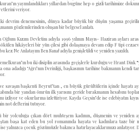
kuran’ın yayımlandıkları yıllardan bugüne hep o gizli tarihimize doku
etlerini veriyor.
ki devrim denemesinin, dünya kadar büyük bir düşün yaşama geçirili
aşmanın gözlemlerinden oluşan bir belgesel anlatı.
in Oğlum Kızım Devletim adıyla 1996 yılının Mayıs- Haziran ayları ara
ökülen hikâyeleri bir yün çilesi gibi dolaşmaya devam edip F tipi cezaev
u kez Ne Anlatayım Ben Sana! adıyla genişletildi ve yeniden yazıldı.
e Temelkuran’ın bu iki disiplin arasında geçişlerle kurduğu ve Hrant Dink 
 ona adadığı ‘Ağrı’nın Derinliği, başkasının tarihine bakmanın kendi tar
yor.
e savaşın başkenti Beyrut’tan , en büyük gürültülerin içinde hayatı a
 kitabında bir yandan ömrün ilk yarısını geride bırakmanın hesabını topl
 izliyor ve okurlarına izlettiriyor. Kayda Geçsin’de ise edebiyatın kıyı
in not defterini tutuyor.
ü bir yolculuğa çıkan dört muhteşem kadının, düşmenin ve yeniden a
ştan başa kat eden bu yol romanında hayata ve kadınlara taze bir n
ise yalnızca çocuk gözümüzle bakınca hatırlayacaklarımızı anlatıyor. D