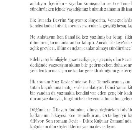
anlatıyor. İçeriden – Kıyıdan Konuşmalar ise Ece Temel
sürdürürken içinde yaşadığımız bulanık zamanın ilk işar
Biz Burada Devrim Yapıyoruz Sinyorita, Venezuela’da
kendisi kadar büyük sorun ve sorularla giriştiği hesapl
Ne Anlatayım Ben Sana! iki kez yazılmış bir kitap. İlk
ölüm oruçlarını anlatan bir kitaptı. Ancak Türkiye’nin s
açlık grevleri, ölüm oruçları canlar almayı sürdürünce b
Edebiyatçı kimliğiyle gazeteciliği iç içe geçmiş olan Ec
dediğinde yazacağını aklına bile getirmezken daha sonra
yeniden kurmak için ne kadar gerekli olduğunu gösteri
İlk romanı Muz Sesleri’nde ise Ece Temelkuran aşkın v
tutan küçük ama inatçı sesleri anlatıyor. İkinci Yarısı
bir yandan da yazmakla kendini var eden genç bir kadını
duran yazılarıyla, bugünü belirleyenin adım adım gelişin
Düğümlere Üfleyen Kadınlar, dünya değişirken büyül
kalkmanın hikâyesi. Ece Temelkuran, Ortadoğu’yu ba
üflüyor. Son romanı Devir – Dilsiz Kuğular Zamanı’nda 
kuğuların dün söylediklerini yarına devrediyor.