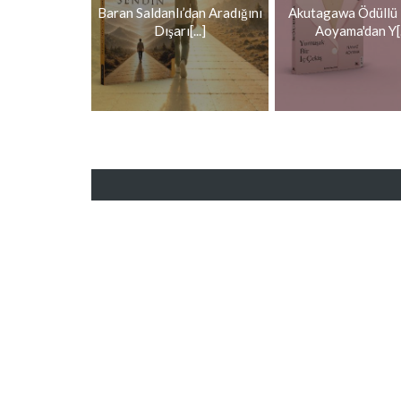
Baran Saldanlı’dan Aradığını
Akutagawa Ödüllü
Dışarı[...]
Aoyama'dan Y[..