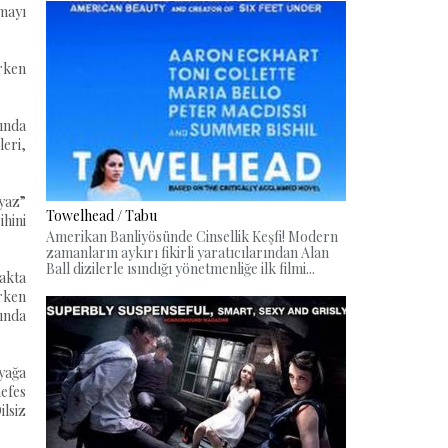
nmayı
rken
sında
leri,
“yaz”
Towelhead / Tabu
ihini
Amerikan Banliyösünde Cinsellik Keşfi! Modern
zamanların aykırı fikirli yaratıcılarından Alan
Ball dizilerle ısındığı yönetmenliğe ilk filmi...
yakta
arken
sında
yağa
efes
ilsiz