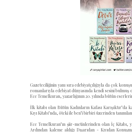
Gazeteciliğinin yanı sıra edebiyatçılığıyla da çok konu
romanlarıyla edebiyat dünyasında kendi sesini bulmuş o
Ece Temelkuran, yazarlığının 20. yılında bütün eserlerini
İlk kitabı olan Bütün Kadınların Kafası Karışıktır’da
Kıyı Kitabı’nda, öteki ile ben’i birbiri üzerinden tanıml
Ece Temelkuran’ın şiir-metinlerinden olan İç Kitabı, y
Ardından kaleme aldığı Dışarıdan - Kıyıdan Konuşmala