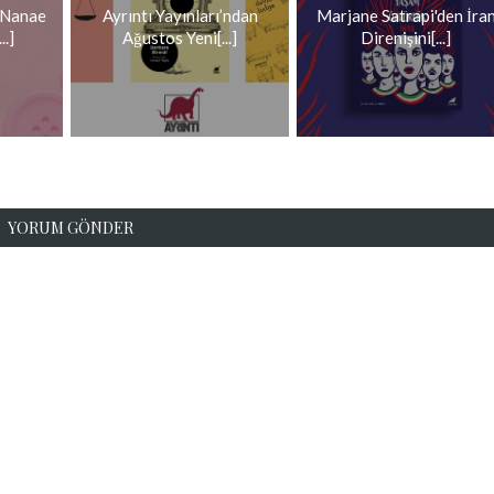
 Nanae
Ayrıntı Yayınları’ndan
Marjane Satrapi'den İra
.]
Ağustos Yeni[...]
Direnişini[...]
YORUM GÖNDER