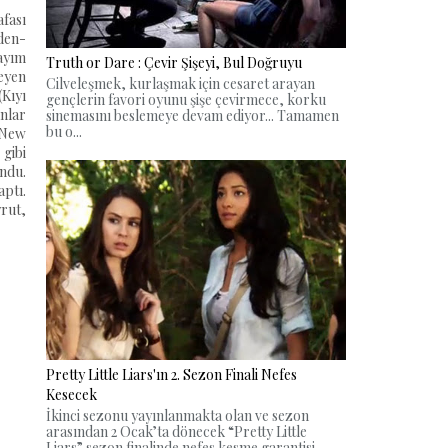
afası
iden-
ayım
Truth or Dare : Çevir Şişeyi, Bul Doğruyu
eyen
Cilveleşmek, kurlaşmak için cesaret arayan
(Kıyı
gençlerin favori oyunu şişe çevirmece, korku
ınlar
sinemasını beslemeye devam ediyor... Tamamen
bu o...
 New
gibi
ndu.
ptı.
yrut,
Pretty Little Liars'ın 2. Sezon Finali Nefes
Kesecek
İkinci sezonu yayınlanmakta olan ve sezon
arasından 2 Ocak’ta dönecek “Pretty Little
Liars” sezon finalinde nefes kesme garantisi