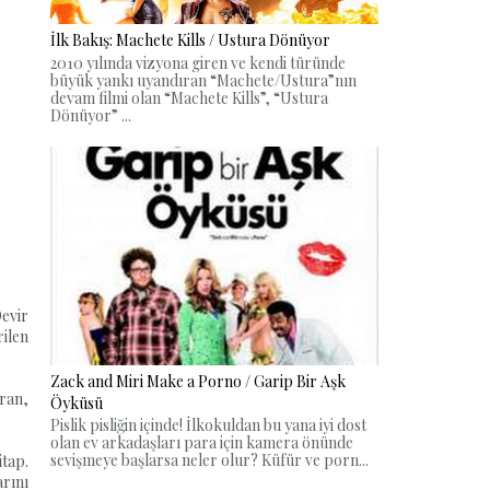
İlk Bakış: Machete Kills / Ustura Dönüyor
2010 yılında vizyona giren ve kendi türünde
büyük yankı uyandıran “Machete/Ustura”nın
devam filmi olan “Machete Kills”, “Ustura
Dönüyor” ...
Devir
rilen
Zack and Miri Make a Porno / Garip Bir Aşk
ran,
Öyküsü
Pislik pisliğin içinde! İlkokuldan bu yana iyi dost
olan ev arkadaşları para için kamera önünde
sevişmeye başlarsa neler olur? Küfür ve porn...
itap.
rını