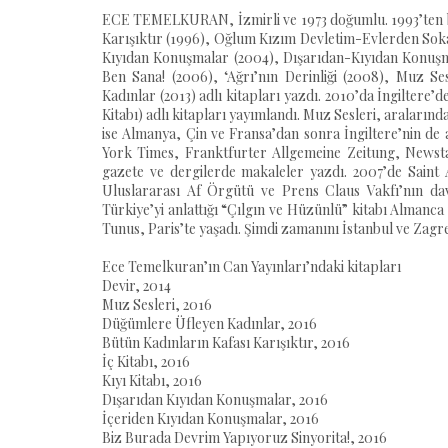
ECE TEMELKURAN, İzmirli ve 1973 doğumlu. 1993’ten baş
Karışıktır (1996), Oğlum Kızım Devletim-Evlerden Sokakl
Kıyıdan Konuşmalar (2004), Dışarıdan-Kıyıdan Konuşm
Ben Sana! (2006), ‘Ağrı’nın Derinliği (2008), Muz Ses
Kadınlar (2013) adlı kitapları yazdı. 2010’da İngiltere’
Kitabı) adlı kitapları yayımlandı. Muz Sesleri, araları
ise Almanya, Çin ve Fransa’dan sonra İngiltere’nin d
York Times, Franktfurter Allgemeine Zeitung, Newst
gazete ve dergilerde makaleler yazdı. 2007’de Saint 
Uluslararası Af Örgütü ve Prens Claus Vakfı’nın dav
Türkiye’yi anlattığı “Çılgın ve Hüzünlü” kitabı Almanca 
Tunus, Paris’te yaşadı. Şimdi zamanını İstanbul ve Zagr
Ece Temelkuran’ın Can Yayınları’ndaki kitapları
Devir, 2014
Muz Sesleri, 2016
Düğümlere Üfleyen Kadınlar, 2016
Bütün Kadınların Kafası Karışıktır, 2016
İç Kitabı, 2016
Kıyı Kitabı, 2016
Dışarıdan Kıyıdan Konuşmalar, 2016
İçeriden Kıyıdan Konuşmalar, 2016
Biz Burada Devrim Yapıyoruz Sinyorita!, 2016