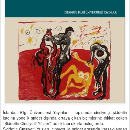
İstanbul Bilgi Üniversitesi Yayınları, toplumda cinsiyetçi şiddetin
kadına yönelik şiddet dışında ortaya çıkan biçimlerine dikkat çeken
“Şiddetin Cinsiyetli Yüzleri” adlı kitabı okurla buluşturdu.
Şiddetin Cinsiyetli Yüzleri, cinsiyet ile şiddet arasında varsayılandan