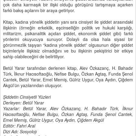
çok daha karmaşık bir ilişki olduğu görüşünü tartışmaya açarken
farklı bakış açılarını bir araya getiriyor.
Kitap, kadına yönelik şiddetin yanı sıra cinsiyet ile şiddet arasındaki
ilişkinin (örneğin erkeklik, eşcinselliğin politik ve hukuki karşılığı,
militarizm, psikanalitik açıdan şiddet, ekonomik şiddet gibi) farklı
yönlerini okuyucuya sunuyor. Dolaylı da olsa hala siyasi bir
görünmezlik taşıyan “kadına yönelik şiddet” olgusunun diğer şiddet
biçimleriyle ilişkisiz olmadığını ve bu ilişkinin pekiştirici bir etkiye
sahip olabileceğini de belirtiliyor.
Betül Yarar tarafından derlenen kitap, Alev Özkazanç, H. Bahadır
Türk, İlknur Hacısoftaoğlu, Nefise Bulgu, Özkan Agtaş, Funda Şenol
Cantek, Betül Yarar, Emel Memiş, Gülriz Uygur, Oya Aydın, Çiğdem
Akgül’ün yazılarından oluşuyor.
Şiddetin Cinsiyetli Yüzleri
Derleyen: Betül Yarar
Yazarlar: Betül Yarar, Alev Özkazanç, H. Bahadır Türk, İlknur
Hacısoftaoğlu, Nefise Bulgu, Özkan Agtaş, Funda Şenol Cantek,
Emel Memiş, Gülriz Uygur, Oya Aydın, Çiğdem Akgül
Editör: Fahri Aral
Dizi Adı: Sosyolojı