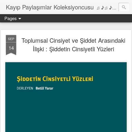
Kayıp Paylaşımlar Koleksiyoncusu
♫ ♪♫ ♪ ♫ ♪♫ ♪•♫♪ 2006'dan bu yana Film, Dizi, Müzik ve Kitaplar üzerine Yazılar Diyarı...
Pages
Toplumsal Cinsiyet ve Şiddet Arasındaki
SEP
14
İlişki : Şiddetin Cinsiyetli Yüzleri