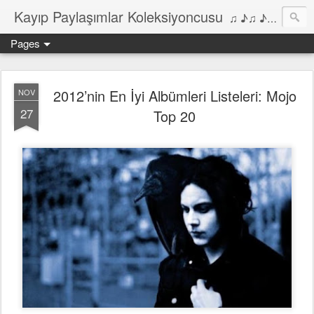
Kayıp Paylaşımlar Koleksiyoncusu
♫ ♪♫ ♪ ♫ ♪♫ ♪•♫♪ 2006'dan bu yana Film, Dizi, Müzik ve Kitaplar üzerine Yazılar Diyarı...
Pages
2012’nin En İyi Albümleri Listeleri: Mojo
NOV
27
Top 20