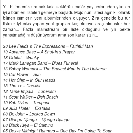
Yılı bitirmemize ramak kala sektörün majör yayıncılarından yılın en
iyi albümleri listeleri gelmeye başladı. Mojo’nun listesi ağırlıklı olarak
bilinen isimlerin yeni albümlerinden oluşuyor. Zira genelde bu tür
listeler iyi çıkış yapan yeni grupları keşfetmeye araç olmuştur her
zaman... Fazla mainstream bir liste olduğunu ve yılı pekte
yansıtmadığını düşünüyorum ama son karar sizin...
20 Lee Fields & The Expressions – Faithful Man
19 Advance Base – A Shut-In’s Prayer
18 Orbital – Wonky
17 Mark Lanegan Band – Blues Funeral
16 Bobby Womack – The Bravest Man In The Universe
15 Cat Power – Sun
14 Hot Chip – In Our Heads
13 The xx – Coexist
12 Tame Impala – Lonerism
11 Scott Walker – Bish Bosch
10 Bob Dylan – Tempest
09 Julia Holter – Ekstasis
08 Dr. John – Locked Down
07 Django Django – Django Django
06 Black Keys – El Camino
05 Dexys Midnight Runners – One Day I’m Going To Soar