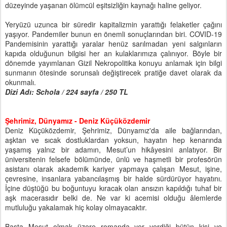
düzeyinde yaşanan ölümcül eşitsizliğin kaynağı haline geliyor.
Yeryüzü uzunca bir süredir kapitalizmin yarattığı felaketler çağını
yaşıyor. Pandemiler bunun en önemli sonuçlarından biri. COVID-19
Pandemisinin yarattığı yaralar henüz sarılmadan yeni salgınların
kapıda olduğunun bilgisi her an kulaklarımıza çalınıyor. Böyle bir
dönemde yayımlanan Gizil Nekropolitika konuyu anlamak için bilgi
sunmanın ötesinde sorunsalı değiştirecek pratiğe davet olarak da
okunmalı.
Dizi Adı: Schola / 224 sayfa / 250 TL
Şehrimiz, Dünyamız - Deniz Küçüközdemir
Deniz Küçüközdemir, Şehrimiz, Dünyamız'da aile bağlarından,
aşktan ve sıcak dostluklardan yoksun, hayatın hep kenarında
yaşamış yalnız bir adamın, Mesut’un hikâyesini anlatıyor. Bir
üniversitenin felsefe bölümünde, ünlü ve haşmetli bir profesörün
asistanı olarak akademik kariyer yapmaya çalışan Mesut, işine,
çevresine, insanlara yabancılaşmış bir halde sürdürüyor hayatını.
İçine düştüğü bu boğuntuyu kıracak olan ansızın kapıldığı tuhaf bir
aşk macerasıdır belki de. Ne var ki acemisi olduğu âlemlerde
mutluluğu yakalamak hiç kolay olmayacaktır.
Başta Mesut olmak üzere romanda yer verdiği bütün kişi ve