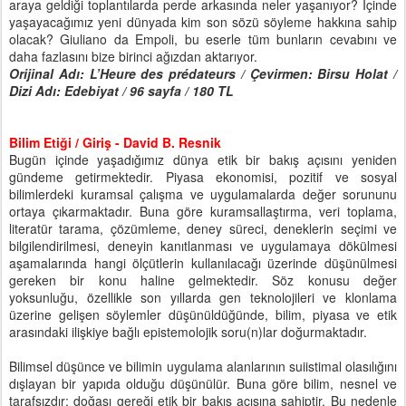
araya geldiği toplantılarda perde arkasında neler yaşanıyor? İçinde
yaşayacağımız yeni dünyada kim son sözü söyleme hakkına sahip
olacak? Giuliano da Empoli, bu eserle tüm bunların cevabını ve
daha fazlasını bize birinci ağızdan aktarıyor.
Orijinal Adı: L’Heure des prédateurs / Çevirmen: Birsu Holat /
Dizi Adı: Edebiyat / 96 sayfa / 180 TL
Bilim Etiği / Giriş - David B. Resnik
Bugün içinde yaşadığımız dünya etik bir bakış açısını yeniden
gündeme getirmektedir. Piyasa ekonomisi, pozitif ve sosyal
bilimlerdeki kuramsal çalışma ve uygulamalarda değer sorununu
ortaya çıkarmaktadır. Buna göre kuramsallaştırma, veri toplama,
literatür tarama, çözümleme, deney süreci, deneklerin seçimi ve
bilgilendirilmesi, deneyin kanıtlanması ve uygulamaya dökülmesi
aşamalarında hangi ölçütlerin kullanılacağı üzerinde düşünülmesi
gereken bir konu haline gelmektedir. Söz konusu değer
yoksunluğu, özellikle son yıllarda gen teknolojileri ve klonlama
üzerine gelişen söylemler düşünüldüğünde, bilim, piyasa ve etik
arasındaki ilişkiye bağlı epistemolojik soru(n)lar doğurmaktadır.
Bilimsel düşünce ve bilimin uygulama alanlarının suiistimal olasılığını
dışlayan bir yapıda olduğu düşünülür. Buna göre bilim, nesnel ve
tarafsızdır; doğası gereği etik bir bakış açısına sahiptir. Bu nedenle