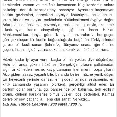
karakterleri zaman ve mekânla kaynaştıran Küçüközdemir, onlara
psikolojik derinlik kazandırmayı başarıyor. Ayrıntıları kaçırmayan
keskin gözlemleri, gerçekleri –iyisiyle kötüsüyle– nakletmekteki
ısrarı, kişileri ve olayları mekânlarla bütünleştirmesi övgüye değer.
Arka planında üniversite çevresiyle, renkli insan tipleriyle, ekonomik
sıkıntılarıyla, kadın cinayetleriyle, çiğnenen İnsan Hakları
Mahkemesi kararlarıyla, gündelik hayat manzaraları ve her geçen
gün çirkinleşen bir kentin boğuculuğuyla bugünün Türkiye'sinden
çarpıcı bir kesit sunan Şehrimiz, Dünyamız sıradanlığın ötesine
geçen, insanın iç dünyasına dokunan, komik ve hüzünlü bir roman.
Hüzün kadar iyi ayar veren başka bir his yoktur, diye düşünüyor.
Hele bir anda çöken hüzünse! Gerçekliğin cilasını çatlatmadan
algımızı kör eden nesne, kayıp zamanın izlenimlerini boşa çıkarır.
Akıp giden tasasız yaşantı bile, bir anda beliren hüzne yenik düşer.
En heyecanlı yerinde dansın, en şiddetli anında sevişmenin, en
kritik zamanında yaşamın (ölürken), gerçekliği altüst eder. Bir
parfüm dolar burnuna, gül bahçesinde bir bakışma, terk edilişin
dramı, ölülerin karakterize olmuş yüzleri, boş bedenleri. Kalmaz
geriye bir şey, çatlar cila. Fena olur sanat. Ne yazık...
Dizi Adı: Türkçe Edebiyat / 208 sayfa / 200 TL