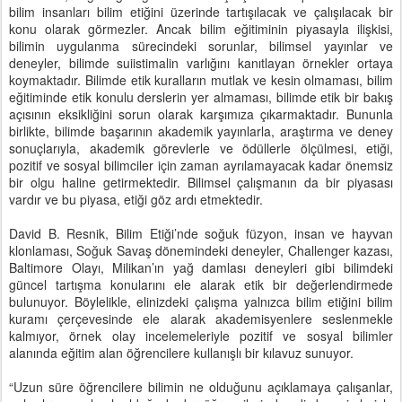
bilim insanları bilim etiğini üzerinde tartışılacak ve çalışılacak bir
konu olarak görmezler. Ancak bilim eğitiminin piyasayla ilişkisi,
bilimin uygulanma sürecindeki sorunlar, bilimsel yayınlar ve
deneyler, bilimde suiistimalin varlığını kanıtlayan örnekler ortaya
koymaktadır. Bilimde etik kuralların mutlak ve kesin olmaması, bilim
eğitiminde etik konulu derslerin yer almaması, bilimde etik bir bakış
açısının eksikliğini sorun olarak karşımıza çıkarmaktadır. Bununla
birlikte, bilimde başarının akademik yayınlarla, araştırma ve deney
sonuçlarıyla, akademik görevlerle ve ödüllerle ölçülmesi, etiği,
pozitif ve sosyal bilimciler için zaman ayrılamayacak kadar önemsiz
bir olgu haline getirmektedir. Bilimsel çalışmanın da bir piyasası
vardır ve bu piyasa, etiği göz ardı etmektedir.
David B. Resnik, Bilim Etiği’nde soğuk füzyon, insan ve hayvan
klonlaması, Soğuk Savaş dönemindeki deneyler, Challenger kazası,
Baltimore Olayı, Milikan’ın yağ damlası deneyleri gibi bilimdeki
güncel tartışma konularını ele alarak etik bir değerlendirmede
bulunuyor. Böylelikle, elinizdeki çalışma yalnızca bilim etiğini bilim
kuramı çerçevesinde ele alarak akademisyenlere seslenmekle
kalmıyor, örnek olay incelemeleriyle pozitif ve sosyal bilimler
alanında eğitim alan öğrencilere kullanışlı bir kılavuz sunuyor.
“Uzun süre öğrencilere bilimin ne olduğunu açıklamaya çalışanlar,