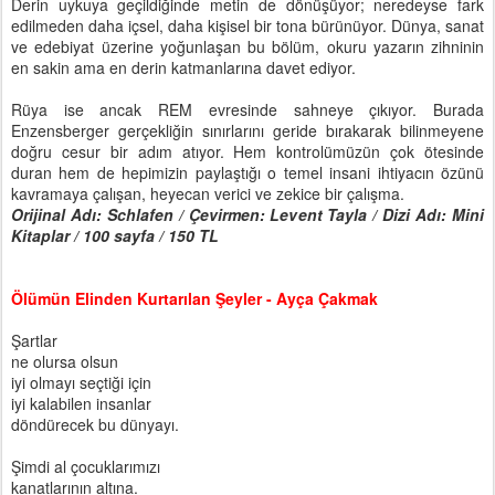
Derin uykuya geçildiğinde metin de dönüşüyor; neredeyse fark
edilmeden daha içsel, daha kişisel bir tona bürünüyor. Dünya, sanat
ve edebiyat üzerine yoğunlaşan bu bölüm, okuru yazarın zihninin
en sakin ama en derin katmanlarına davet ediyor.
Rüya ise ancak REM evresinde sahneye çıkıyor. Burada
Enzensberger gerçekliğin sınırlarını geride bırakarak bilinmeyene
doğru cesur bir adım atıyor. Hem kontrolümüzün çok ötesinde
duran hem de hepimizin paylaştığı o temel insani ihtiyacın özünü
kavramaya çalışan, heyecan verici ve zekice bir çalışma.
Orijinal Adı: Schlafen / Çevirmen: Levent Tayla / Dizi Adı: Mini
Kitaplar / 100 sayfa / 150 TL
Ölümün Elinden Kurtarılan Şeyler - Ayça Çakmak
Şartlar
ne olursa olsun
iyi olmayı seçtiği için
iyi kalabilen insanlar
döndürecek bu dünyayı.
Şimdi al çocuklarımızı
kanatlarının altına.