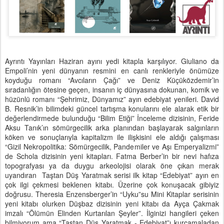
Ayrıntı Yayınları Haziran ayını yedi kitapla karşılıyor. Giuliano da
Empoli’nin yeni dünyanın resmini en canlı renkleriyle önümüze
koyduğu romanı “Avcıların Çağı” ve Deniz Küçüközdemir’in
sıradanlığın ötesine geçen, insanın iç dünyasına dokunan, komik ve
hüzünlü romanı “Şehrimiz, Dünyamız” ayın edebiyat yenileri. David
B. Resnik’in bilimdeki güncel tartışma konularını ele alarak etik bir
değerlendirmede bulunduğu “Bilim Etiği” İnceleme dizisinin, Feride
Aksu Tanık’ın sömürgecilik arka planından başlayarak salgınların
köken ve sonuçlarıyla kapitalizm ile ilişkisini ele aldığı çalışması
“Gizil Nekropolitika: Sömürgecilik, Pandemiler ve Aşı Emperyalizmi”
de Schola dizisinin yeni kitapları. Fatma Berber’in bir nevi hafıza
topografyası ya da duygu arkeolojisi olarak öne çıkan merak
uyandıran Taştan Düş Yaratmak serisi ilk kitap “Edebiyat” ayın en
çok ilgi çekmesi beklenen kitabı. Üzerine çok konuşacak gibiyiz
doğrusu. Theresia Enzensberger’in “Uyku”su Mini Kitaplar serisinin
yeni kitabı olurken Düşbaz dizisinin yeni kitabı da Ayça Çakmak
imzalı “Ölümün Elinden Kurtarılan Şeyler”. İlginizi hangileri çeken
bilmiyorum ama “Taştan Düş Yaratmak - Edebiyat”ı kurcamaladan