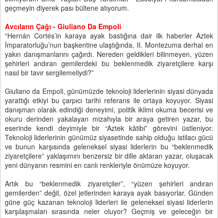
geçmeyin diyerek pası bültene atıyorum.
Avcıların Çağı - Giuliano Da Empoli
“Hernán Cortés’in karaya ayak bastığına dair ilk haberler Aztek
İmparatorluğu’nun başkentine ulaştığında, II. Montezuma derhal en
yakın danışmanlarını çağırdı. Nereden geldikleri bilinmeyen, yüzen
şehirleri andıran gemilerdeki bu beklenmedik ziyaretçilere karşı
nasıl bir tavır sergilemeliydi?”
Giuliano da Empoli, günümüzde teknoloji liderlerinin siyasi dünyada
yarattığı etkiyi bu çarpıcı tarihi referans ile ortaya koyuyor. Siyasi
danışman olarak edindiği deneyimi, politik iklimi okuma becerisi ve
okuru derinden yakalayan mizahıyla bir araya getiren yazar, bu
eserinde kendi deyimiyle bir “Aztek kâtibi” görevini üstleniyor.
Teknoloji liderlerinin günümüz siyasetinde sahip olduğu istilacı gücü
ve bunun karşısında geleneksel siyasi liderlerin bu “beklenmedik
ziyaretçilere” yaklaşımını benzersiz bir dille aktaran yazar, oluşacak
yeni dünyanın resmini en canlı renkleriyle önümüze koyuyor.
Artık bu “beklenmedik ziyaretçiler”, “yüzen şehirleri andıran
gemilerden” değil, özel jetlerinden karaya ayak basıyorlar. Günden
güne güç kazanan teknoloji liderleri ile geleneksel siyasi liderlerin
karşılaşmaları sırasında neler oluyor? Geçmiş ve geleceğin bir