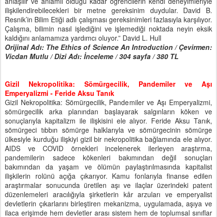
anlaşılır ve anlamlı olduğu kadar öğrencilerin kendi deneyimleriyle
ilişkilendirebilecekleri bir metne gereksinim duydular. David B.
Resnik’in Bilim Etiği adlı çalışması gereksinimleri fazlasıyla karşılıyor.
Çalışma, bilimin nasıl işlediğini ve işlemediği noktada neyin eksik
kaldığını anlamamıza yardımcı oluyor.” David L. Hull
Orijinal Adı: The Ethics of Science An Introduction / Çevirmen:
Vicdan Mutlu / Dizi Adı: İnceleme / 304 sayfa / 380 TL
Gizil Nekropolitika: Sömürgecilik, Pandemiler ve Aşı
Emperyalizmi - Feride Aksu Tanık
Gizil Nekropolitika: Sömürgecilik, Pandemiler ve Aşı Emperyalizmi,
sömürgecilik arka planından başlayarak salgınların köken ve
sonuçlarıyla kapitalizm ile ilişkisini ele alıyor. Feride Aksu Tanık,
sömürgeci tıbbın sömürge halklarıyla ve sömürgecinin sömürge
ülkesiyle kurduğu ilişkiyi gizil bir nekropolitika bağlamında ele alıyor.
AIDS ve COVID örnekleri incelenerek ilerleyen araştırma,
pandemilerin sadece kökenleri bakımından değil sonuçları
bakımından da yaşam ve ölümün paylaştırılmasında kapitalist
ilişkilerin rolünü açığa çıkarıyor. Kamu fonlarıyla finanse edilen
araştırmalar sonucunda üretilen aşı ve ilaçlar üzerindeki patent
düzenlemeleri aracılığıyla şirketlerin kâr arzuları ve emperyalist
devletlerin çıkarlarını birleştiren mekanizma, uygulamada, aşıya ve
ilaca erişimde hem devletler arası sistem hem de toplumsal sınıflar