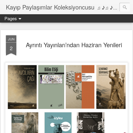
Kayıp Paylaşımlar Koleksiyoncusu
♫ ♪♫ ♪ ♫ ♪♫ ♪•♫♪ 2006'dan bu yana Film, Dizi, Müzik ve Kitaplar üzerine Yazılar Diyarı...
Pages
JUN
Ayrıntı Yayınları’ndan Haziran Yenileri
2