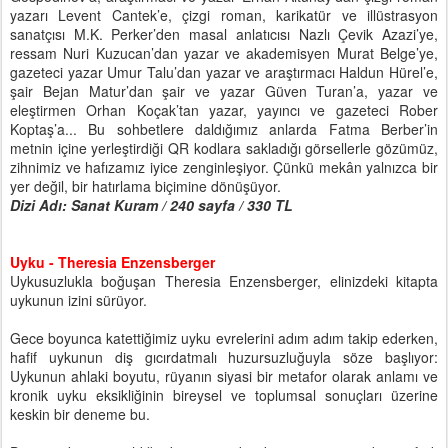
yazarı Levent Cantek’e, çizgi roman, karikatür ve illüstrasyon
sanatçısı M.K. Perker’den masal anlatıcısı Nazlı Çevik Azazi’ye,
ressam Nuri Kuzucan’dan yazar ve akademisyen Murat Belge’ye,
gazeteci yazar Umur Talu’dan yazar ve araştırmacı Haldun Hürel’e,
şair Bejan Matur’dan şair ve yazar Güven Turan’a, yazar ve
eleştirmen Orhan Koçak’tan yazar, yayıncı ve gazeteci Rober
Koptaş’a... Bu sohbetlere daldığımız anlarda Fatma Berber’in
metnin içine yerleştirdiği QR kodlara sakladığı görsellerle gözümüz,
zihnimiz ve hafızamız iyice zenginleşiyor. Çünkü mekân yalnızca bir
yer değil, bir hatırlama biçimine dönüşüyor.
Dizi Adı: Sanat Kuram / 240 sayfa / 330 TL
Uyku - Theresia Enzensberger
Uykusuzlukla boğuşan Theresia Enzensberger, elinizdeki kitapta
uykunun izini sürüyor.
Gece boyunca katettiğimiz uyku evrelerini adım adım takip ederken,
hafif uykunun diş gıcırdatmalı huzursuzluğuyla söze başlıyor:
Uykunun ahlaki boyutu, rüyanın siyasi bir metafor olarak anlamı ve
kronik uyku eksikliğinin bireysel ve toplumsal sonuçları üzerine
keskin bir deneme bu.