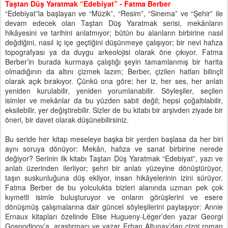
Taştan Düş Yaratmak “Edebiyat” - Fatma Berber
“Edebiyat”la başlayan ve “Müzik”, “Resim”, “Sinema” ve “Şehir” ile
devam edecek olan Taştan Düş Yaratmak serisi, mekânların
hikâyesini ve tarihini anlatmıyor; bütün bu alanların birbirine nasıl
değdiğini, nasıl iç içe geçtiğini düşünmeye çalışıyor; bir nevi hafıza
topografyası ya da duygu arkeolojisi olarak öne çıkıyor. Fatma
Berber’in burada kurmaya çalıştığı şeyin tamamlanmış bir harita
olmadığının da altını çizmek lazım; Berber, çizilen hatları bilinçli
olarak açık bırakıyor. Çünkü ona göre; her iz, her ses, her anlatı
yeniden kurulabilir, yeniden yorumlanabilir. Söyleşiler, seçilen
isimler ve mekânlar da bu yüzden sabit değil; hepsi çoğaltılabilir,
eksilebilir, yer değiştirebilir. Sizler de bu kitabı bir arşivden ziyade bir
öneri, bir davet olarak düşünebilirsiniz.
Bu seride her kitap meseleye başka bir yerden başlasa da her biri
aynı soruya dönüyor: Mekân, hafıza ve sanat birbirine nerede
değiyor? Serinin ilk kitabı Taştan Düş Yaratmak “Edebiyat”, yazı ve
anlatı üzerinden ilerliyor; şehri bir anlatı yüzeyine dönüştürüyor,
taşın suskunluğuna düş ekliyor, insan hikâyelerinin izini sürüyor.
Fatma Berber de bu yolculukta bizleri alanında uzman pek çok
kıymetli isimle buluşturuyor ve onların görüşlerini ve esere
dönüşmüş çalışmalarına dair güncel söyleşilerini paylaşıyor: Annie
Ernaux kitapları özelinde Elise Hugueny-Léger’den yazar Georgi
Gospodinov’a, araştırmacı ve yazar Erhan Altunay’dan çizgi roman