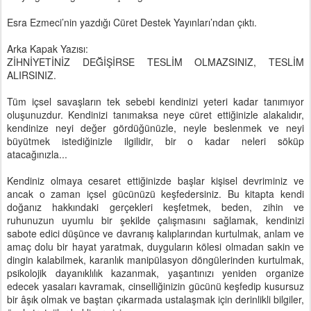
Esra Ezmeci’nin yazdığı Cüret Destek Yayınları’ndan çıktı.
Arka Kapak Yazısı:
ZİHNİYETİNİZ DEĞİŞİRSE TESLİM OLMAZSINIZ, TESLİM
ALIRSINIZ.
Tüm içsel savaşların tek sebebi kendinizi yeteri kadar tanımıyor
oluşunuzdur. Kendinizi tanımaksa neye cüret ettiğinizle alakalıdır,
kendinize neyi değer gördüğünüzle, neyle beslenmek ve neyi
büyütmek istediğinizle ilgilidir, bir o kadar neleri söküp
atacağınızla...
Kendiniz olmaya cesaret ettiğinizde başlar kişisel devriminiz ve
ancak o zaman içsel gücünüzü keşfedersiniz. Bu kitapta kendi
doğanız hakkındaki gerçekleri keşfetmek, beden, zihin ve
ruhunuzun uyumlu bir şekilde çalışmasını sağlamak, kendinizi
sabote edici düşünce ve davranış kalıplarından kurtulmak, anlam ve
amaç dolu bir hayat yaratmak, duyguların kölesi olmadan sakin ve
dingin kalabilmek, karanlık manipülasyon döngülerinden kurtulmak,
psikolojik dayanıklılık kazanmak, yaşantınızı yeniden organize
edecek yasaları kavramak, cinselliğinizin gücünü keşfedip kusursuz
bir âşık olmak ve baştan çıkarmada ustalaşmak için derinlikli bilgiler,