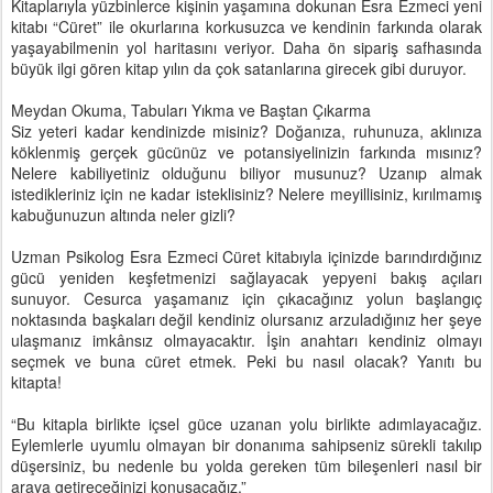
Kitaplarıyla yüzbinlerce kişinin yaşamına dokunan Esra Ezmeci yeni
kitabı “Cüret” ile okurlarına korkusuzca ve kendinin farkında olarak
yaşayabilmenin yol haritasını veriyor. Daha ön sipariş safhasında
büyük ilgi gören kitap yılın da çok satanlarına girecek gibi duruyor.
Meydan Okuma, Tabuları Yıkma ve Baştan Çıkarma
Siz yeteri kadar kendinizde misiniz? Doğanıza, ruhunuza, aklınıza
köklenmiş gerçek gücünüz ve potansiyelinizin farkında mısınız?
Nelere kabiliyetiniz olduğunu biliyor musunuz? Uzanıp almak
istedikleriniz için ne kadar isteklisiniz? Nelere meyillisiniz, kırılmamış
kabuğunuzun altında neler gizli?
Uzman Psikolog Esra Ezmeci Cüret kitabıyla içinizde barındırdığınız
gücü yeniden keşfetmenizi sağlayacak yepyeni bakış açıları
sunuyor. Cesurca yaşamanız için çıkacağınız yolun başlangıç
noktasında başkaları değil kendiniz olursanız arzuladığınız her şeye
ulaşmanız imkânsız olmayacaktır. İşin anahtarı kendiniz olmayı
seçmek ve buna cüret etmek. Peki bu nasıl olacak? Yanıtı bu
kitapta!
“Bu kitapla birlikte içsel güce uzanan yolu birlikte adımlayacağız.
Eylemlerle uyumlu olmayan bir donanıma sahipseniz sürekli takılıp
düşersiniz, bu nedenle bu yolda gereken tüm bileşenleri nasıl bir
araya getireceğinizi konuşacağız.”