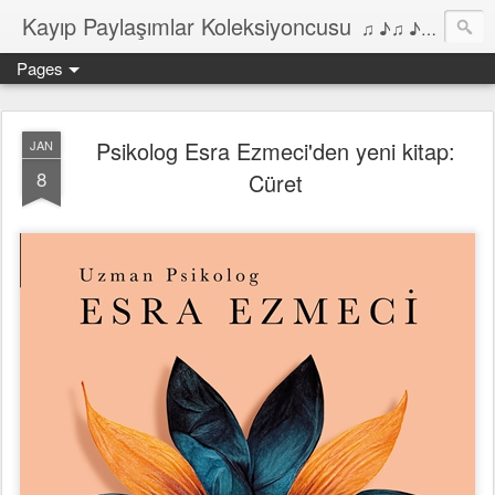
Kayıp Paylaşımlar Koleksiyoncusu
♫ ♪♫ ♪ ♫ ♪♫ ♪•♫♪ 2006'dan bu yana Film, Dizi, Müzik ve Kitaplar üzerine Yazılar Diyarı...
Pages
Psikolog Esra Ezmeci'den yeni kitap:
JAN
8
Cüret