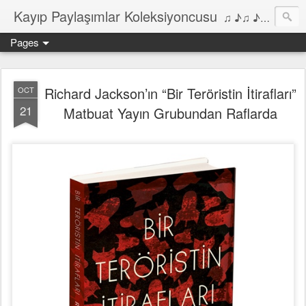
Kayıp Paylaşımlar Koleksiyoncusu
♫ ♪♫ ♪ ♫ ♪♫ ♪•♫♪ 2006'dan bu yana Film, Dizi, Müzik ve Kitaplar üzerine Yazılar Diyarı...
Pages
Richard Jackson’ın “Bir Teröristin İtirafları”
OCT
21
Matbuat Yayın Grubundan Raflarda