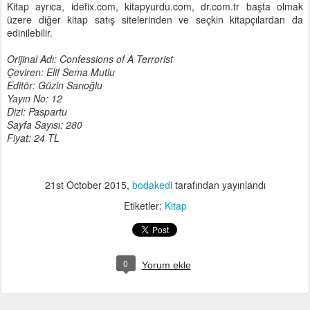
Kitap ayrıca, idefix.com, kitapyurdu.com, dr.com.tr başta olmak
üzere diğer kitap satış sitelerinden ve seçkin kitapçılardan da
edinilebilir.
Orijinal Adı: Confessions of A Terrorist
Çeviren: Elif Sema Mutlu
Editör: Güzin Sarıoğlu
Yayın No: 12
Dizi: Paspartu
Sayfa Sayısı: 280
Fiyat: 24 TL
21st October 2015
,
bodakedi
tarafından yayınlandı
Etiketler:
Kitap
0
Yorum ekle