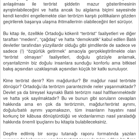
anlaşılması ile terörist şiddetin mazur gösterilmesinin
ayrıştırılabileceğini ve hatta ancak bu algılama biçimi sayesinde
kendi kendini engellemekte olan terörizm karşıtı politikaların gözden
geçirilerek başarıya ulaşma ihtimallerinin olabileceğini ileri sürüyor.
Bu kitap ile, özellikle Ortadoğu kökenli “terörist” faaliyetleri ve diğer
taraftan “medeni”, “çağdaş” ve hatta “demokratik” kabul edilen Batılı
devletler tarafından yüzyıllardır olduğu gibi şimdilerde de sadece ve
sadece (!) “özgürlük getirmek” amacıyla gerçekleştirilmekte olan
“terörist olmayan” faaliyetleri, doğulu gözüyle anlamak,
oryantalizmin biz doğulu insanlara sunduğu konforlu ama bitkisel
bakış açısından uzaklaşmak açısından küçük bir katkı sunuluyor.
Kime terörist denir? Kim mağdurdur? Bir mağdur nasıl teröriste
dönüşür? Ortadoğu’da terörizm parantezinde neler yaşanmaktadır?
Devlet ya da bireysel kaynaklı Batılı terörizm nasıl hafifsenmektedir
ve hatta yok sayılmaktadır? Bu ve bunun gibi soruların cevapları
hakkında ama en çok da terörizmin, mağdur/terörist ayrımı,
doğulu/batılı ayrımı yapmaksızın, tüm insanların hayatını nasıl
korkunç bir kâbusa dönüştürdüğü ve vicdanlarımızı nasıl yaraladığı
hakkında önemli ipuçlarını bu kitapta bulabileceksiniz.
Deşifre edilmiş bir sorgu tutanağı raporu formatında yazılan