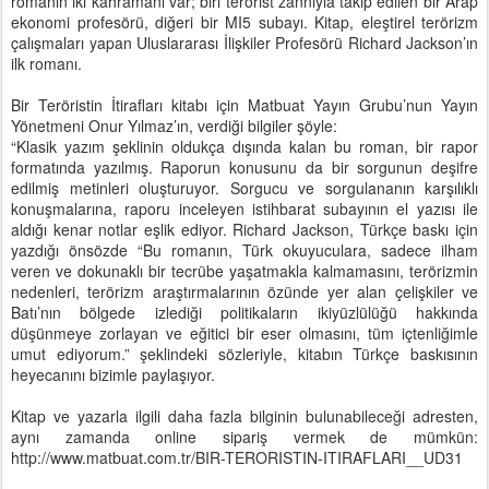
romanın iki kahramanı var; biri terörist zannıyla takip edilen bir Arap
ekonomi profesörü, diğeri bir MI5 subayı. Kitap, eleştirel terörizm
çalışmaları yapan Uluslararası İlişkiler Profesörü Richard Jackson’ın
ilk romanı.
Bir Teröristin İtirafları kitabı için Matbuat Yayın Grubu’nun Yayın
Yönetmeni Onur Yılmaz’ın, verdiği bilgiler şöyle:
“Klasik yazım şeklinin oldukça dışında kalan bu roman, bir rapor
formatında yazılmış. Raporun konusunu da bir sorgunun deşifre
edilmiş metinleri oluşturuyor. Sorgucu ve sorgulananın karşılıklı
konuşmalarına, raporu inceleyen istihbarat subayının el yazısı ile
aldığı kenar notlar eşlik ediyor. Richard Jackson, Türkçe baskı için
yazdığı önsözde “Bu romanın, Türk okuyuculara, sadece ilham
veren ve dokunaklı bir tecrübe yaşatmakla kalmamasını, terörizmin
nedenleri, terörizm araştırmalarının özünde yer alan çelişkiler ve
Batı’nın bölgede izlediği politikaların ikiyüzlülüğü hakkında
düşünmeye zorlayan ve eğitici bir eser olmasını, tüm içtenliğimle
umut ediyorum.” şeklindeki sözleriyle, kitabın Türkçe baskısının
heyecanını bizimle paylaşıyor.
Kitap ve yazarla ilgili daha fazla bilginin bulunabileceği adresten,
aynı zamanda online sipariş vermek de mümkün:
http://www.matbuat.com.tr/BIR-TERORISTIN-ITIRAFLARI__UD31