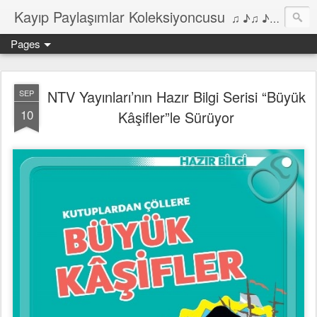
Kayıp Paylaşımlar Koleksiyoncusu
♫ ♪♫ ♪ ♫ ♪♫ ♪•♫♪ 2006'dan bu yana Film, Dizi, Müzik ve Kitaplar üzerine Yazılar Diyarı...
Pages
NTV Yayınları’nın Hazır Bilgi Serisi “Büyük
SEP
10
Kâşifler”le Sürüyor