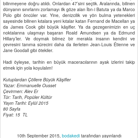
bilinmeyene doğru atıldı. Onlardan 47’sini seçtik. Aralarında, bilinen
dünyanın sınırlarını zorlamayı ilk göze alan İbn-i Batuta ya da Marco
Polo gibi öncüler var. Yine, denizcilik ve yön bulma yetenekleri
sayesinde bilinen kıtalara yeni kıtalar katan Fernand de Macellan ya
da James Cook gibi büyük kâşifler. Ya da gezegenimizin en uç
noktalarına ulaşmayı başaran Roald Amundsen ya da Edmund
Hillary’ler. Ve doymak bilmez bir merakla insanın kendini ve
çevresini tanıma sürecini daha da ilerleten Jean-Louis Étienne ve
Jane Goodall gibi ötekiler.
Hadi öyleyse, tarihin en büyük maceracılarının ayak izlerini takip
etmek için yola koyulalım!
Kutuplardan Çöllere Büyük Kâşifler
Yazar: Emmanuelle Ousset
Çevirmen: Alev Er
Tür: Tarih, Popüler Kültür
Yayın Tarihi: Eylül 2015
80 Sayfa
Fiyat: 15 TL
10th September 2015
,
bodakedi
tarafından yayınlandı