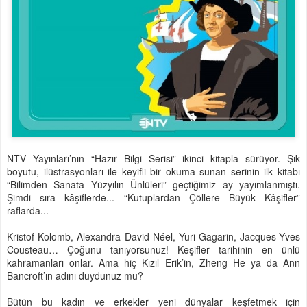
NTV Yayınları’nın “Hazır Bilgi Serisi” ikinci kitapla sürüyor. Şık
boyutu, ilüstrasyonları ile keyifli bir okuma sunan serinin ilk kitabı
“Bilimden Sanata Yüzyılın Ünlüleri” geçtiğimiz ay yayımlanmıştı.
Şimdi sıra kâşiflerde... “Kutuplardan Çöllere Büyük Kâşifler”
raflarda...
Kristof Kolomb, Alexandra David-Néel, Yuri Gagarin, Jacques-Yves
Cousteau… Çoğunu tanıyorsunuz! Keşifler tarihinin en ünlü
kahramanları onlar. Ama hiç Kızıl Erik’in, Zheng He ya da Ann
Bancroft’ın adını duydunuz mu?
Bütün bu kadın ve erkekler yeni dünyalar keşfetmek için