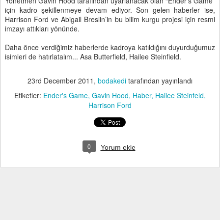
Yönetmen Gavin Hood tarafından uyarlanacak olan “Ender’s Game”
için kadro şekillenmeye devam ediyor. Son gelen haberler ise,
Harrison Ford ve Abigail Breslin’in bu bilim kurgu projesi için resmi
imzayı attıkları yönünde.
Daha önce verdiğimiz haberlerde kadroya katıldığını duyurduğumuz
isimleri de hatırlatalım... Asa Butterfield, Hailee Steinfield.
23rd December 2011
,
bodakedi
tarafından yayınlandı
Etiketler:
Ender's Game
Gavin Hood
Haber
Hailee Steinfeld
Harrison Ford
0
Yorum ekle