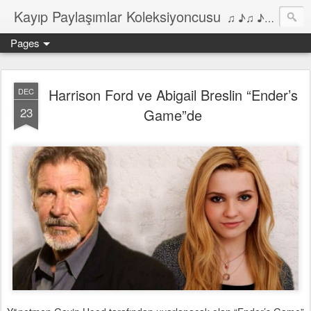
Kayıp Paylaşımlar Koleksiyoncusu
♫ ♪♫ ♪ ♫ ♪♫ ♪•♫♪ 2006'dan bu yana Film, Dizi, Müzik ve Kitaplar üzerine Yazılar Diyarı...
Pages
Harrison Ford ve Abigail Breslin “Ender’s
DEC
23
Game”de