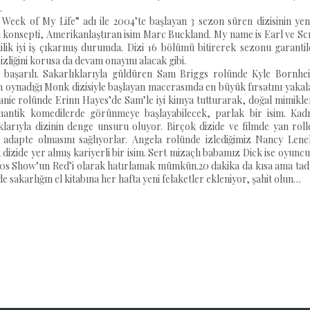
.
 Week of My Life” adı ile 2004’te başlayan 3 sezon süren dizisinin ye
rı konsepti, Amerikanlaştıran isim Marc Buckland. My name is Earl ve S
ilik iyi iş çıkarmış durumda. Dizi 16 bölümü bitirerek sezonu garanti
zliğini korusa da devam onayını alacak gibi.
 başarılı. Sakarlıklarıyla güldüren Sam Briggs rolünde Kyle Bornhe
lüm oynadığı Monk dizisiyle başlayan macerasında en büyük fırsatını yaka
elanie rolünde Erinn Hayes’de Sam’le iyi kimya tutturarak, doğal mimikle
mantik komedilerde görünmeye başlayabilecek, parlak bir isim. Kad
klarıyla dizinin denge unsuru oluyor. Birçok dizide ve filmde yan rol
k adapte olmasını sağlıyorlar. Angela rolünde izlediğimiz Nancy Lene
izide yer almış kariyerli bir isim. Sert mizaçlı babamız Dick ise oyunc
 '70s Show"un Red’i olarak hatırlamak mümkün.20 dakika da kısa ama ta
 sakarlığın el kitabına her hafta yeni felaketler ekleniyor, şahit olun…