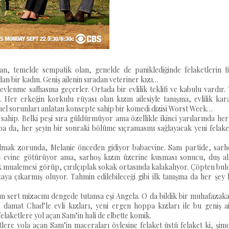
n, temelde sempatik olan, genelde de paniklediğinde felaketlerin fiti
dan bir kadın. Geniş ailenin sıradan veteriner kızı…
evlenme safhasına geçerler. Ortada bir evlilik teklifi ve kabulu vardır
Her erkeğin korkulu rüyası olan kızın ailesiyle tanışma, evlilik kara
el sorunları anlatan konsepte sahip bir komedi dizisi Worst Week…
sahip. Belki peşi sıra güldürmüyor ama özellikle ikinci yarılarında her
a da, her şeyin bir sonraki bölüme sıçramasını sağlayacak yeni felake
ılmak zorunda, Melanie önceden gidiyor babaevine. Sam partide, sarho
ızı evine götürüyor ama, sarhoş kızın üzerine kusması sonucu, duş a
ık mualemesi görüp, çırılçıplak sokak ortasında kalakalıyor. Çöpten bu
rtaya çıkarmış oluyor. Tahmin edilebileceği gibi ilk tanışma da her şey
cın sert mizacını dengede tutansa eşi Angela. O da bildik bir muhafazak
damat Chad’le evli kızları, yeni ergen hoppa kızları ile bu geniş ai
laketlere yol açan Sam’in hali de elbette komik.
ketlere yola açan Sam’in maceraları öylesine felaket üstü felaket ki, şim