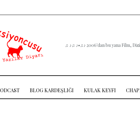
♫ ♪♫ ♪•♫♪ 2006'dan bu yana Film, Dizi,
PODCAST
BLOG KARDEŞLIĞI
KULAK KEYFI
CHAP