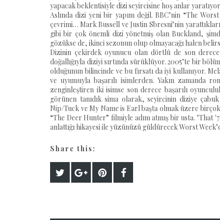
yapacak beklentisiyle dizi seyircisine hoş anlar yaratıyor
Aslında dizi yeni bir yapım değil. BBC’nin “The Worst
çevrimi… Mark Bussell ve Justin Sbresni’nin yarattıkla
gibi bir çok önemli dizi yönetmiş olan Buckland, şimd
gözükse de, ikinci sezonun olup olmayacağı halen belirsi
Dizinin çekirdek oyunucu olan dörtlü de son derece
doğallığıyla diziyi sırtında sürüklüyor. 2005’te bir bö
olduğunun bilincinde ve bu fırsatı da iyi kullanıyor. M
ve uyumuyla başarılı isimlerden. Yakın zamanda ro
zenginleştiren iki isimse son derece başarılı oyunculu
görünen tanıdık sima olarak, seyircinin diziye çabu
Nip/Tuck ve My Name is Earl başta olmak üzere birçok d
“The Deer Hunter” filmiyle adım atmış bir usta. "That
anlattığı hikayesi ile yüzünüzü güldürecek Worst Week’de
Share this: