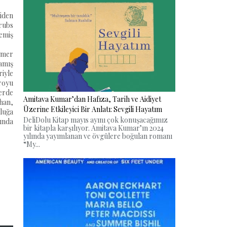
niden
crubs
lemiş
imer
lamış
riyle
royu
lerde
Amitava Kumar’dan Hafıza, Tarih ve Aidiyet
han,
Üzerine Etkileyici Bir Anlatı: Sevgili Hayatım
uluğa
DeliDolu Kitap mayıs ayını çok konuşacağımız
dında
bir kitapla karşılıyor. Amitava Kumar’ın 2024
yılında yayımlanan ve övgülere boğulan romanı
“My...