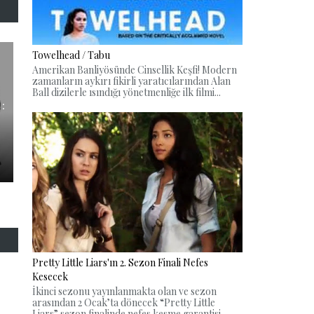
Towelhead / Tabu
Amerikan Banliyösünde Cinsellik Keşfi! Modern
zamanların aykırı fikirli yaratıcılarından Alan
Ball dizilerle ısındığı yönetmenliğe ilk filmi...
 :
Pretty Little Liars'ın 2. Sezon Finali Nefes
Kesecek
İkinci sezonu yayınlanmakta olan ve sezon
arasından 2 Ocak’ta dönecek “Pretty Little
Liars” sezon finalinde nefes kesme garantisi