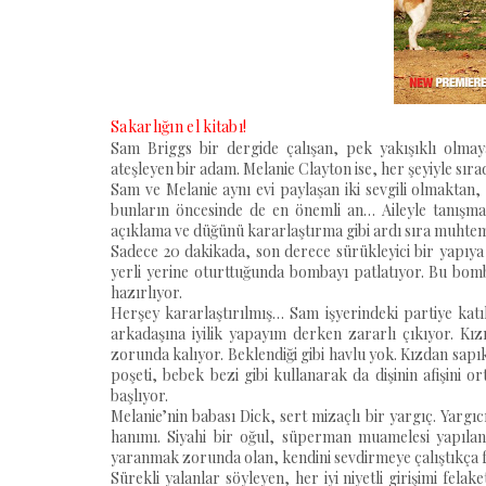
Sakarlığın el kitabı!
Sam Briggs bir dergide çalışan, pek yakışıklı olmaya
ateşleyen bir adam. Melanie Clayton ise, her şeyiyle sıra
Sam ve Melanie aynı evi paylaşan iki sevgili olmaktan, 
bunların öncesinde de en önemli an… Aileyle tanışma. 
açıklama ve düğünü kararlaştırma gibi ardı sıra muhtem
Sadece 20 dakikada, son derece sürükleyici bir yapıya 
yerli yerine oturttuğunda bombayı patlatıyor. Bu bomb
hazırlıyor.
Herşey kararlaştırılmış… Sam işyerindeki partiye kat
arkadaşına iyilik yapayım derken zararlı çıkıyor. K
zorunda kalıyor. Beklendiği gibi havlu yok. Kızdan sap
poşeti, bebek bezi gibi kullanarak da dişinin afişini o
başlıyor.
Melanie’nin babası Dick, sert mizaçlı bir yargıç. Yargı
hanımı. Siyahi bir oğul, süperman muamelesi yapılan 
yaranmak zorunda olan, kendini sevdirmeye çalıştıkça fe
Sürekli yalanlar söyleyen, her iyi niyetli girişimi fela