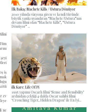
İlk Bakış: Machete Kills / Ustura Dönüyor
2010 yılında vizyona giren ve kendi türünde
büyük yankı uyandıran “Machete/Ustura”nın
devam filmi olan “Machete Kills”, “Ustura
Dönüyor” ...
lini
. Tüm
rını
 şeyi
tleri
ş iş
lmak
lduğu
 kötü
ilk Kare: Life Of Pi
1995 yapımı Oscarlı filmi ‘Sense and Sensibility’
ar ev
ardından çektiği 4 dalda Oscar sahibi filmi
‘Crouching Tiger, Hidden Dragon’ ile En İyi...
leye
di ne