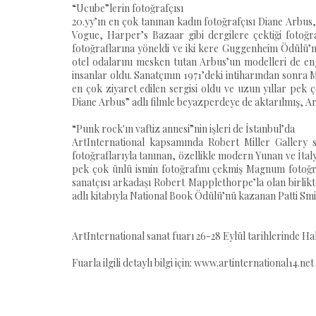
“Ucube”lerin fotoğrafçısı
20.yy’ın en çok tanınan kadın fotoğrafçısı Diane Arbus, “
Vogue, Harper’s Bazaar gibi dergilere çektiği fotoğ
fotoğraflarına yöneldi ve iki kere Guggenheim Ödülü’nü
otel odalarını mesken tutan Arbus’un modelleri de enge
insanlar oldu. Sanatçının 1971’deki intiharından sonra
en çok ziyaret edilen sergisi oldu ve uzun yıllar pek 
Diane Arbus” adlı filmle beyazperdeye de aktarılmış, A
“Punk rock'ın vaftiz annesi”nin işleri de İstanbul’da
ArtInternational kapsamında Robert Miller Gallery st
fotoğraflarıyla tanınan, özellikle modern Yunan ve İtal
pek çok ünlü ismin fotoğrafını çekmiş Magnum fotoğrafç
sanatçısı arkadaşı Robert Mapplethorpe’la olan birlik
adlı kitabıyla National Book Ödülü’nü kazanan Patti Smi
ArtInternational sanat fuarı 26-28 Eylül tarihlerinde 
Fuarla ilgili detaylı bilgi için: www.artinternational14.net