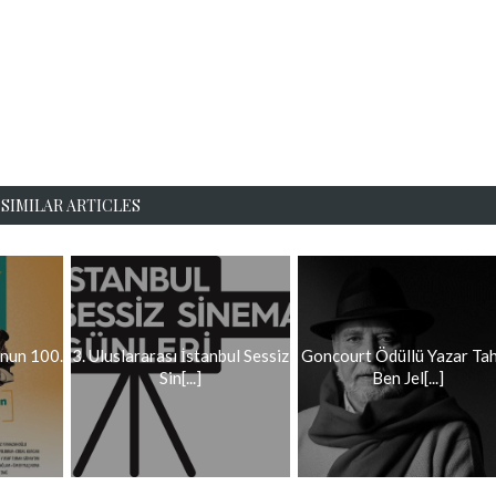
SIMILAR ARTICLES
nun 100.
3. Uluslararası İstanbul Sessiz
Goncourt Ödüllü Yazar Ta
Sin[...]
Ben Jel[...]