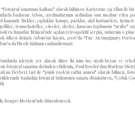
Fotoğraf sanatının Kafkası” olarak biliniyor. Kariyerine eşi Allan ile bir
raflarla başlayan Arbus, ayrılmalarının ardından onu meşhur eden po
 kazandı. Sirkler, çıplaklar kampı, parklar, akıl hastaneleri, üçüncü 
lliler, transeksüeller, cüceler, devler, kısacası toplumun “ucube” sa
 Modern Sanatlar Müzesi’nde açılan retrospektif sergisi, müzenin o gün
çok ülkeyi dolaştı. Arbus’un hayatı, 2006’da “Fur: An Imaginary Portra
rbus’u da Nicole Kidman canlandırmıştı.
andında işleriyle yer alacak diğer iki isim ise; siyah-beyaz ve erke
yan fotoğraf sanatını derinden etkilemiş, Paul Bowles’dan Marlene Dietr
ısı Herbert List ile “punk rock'ın vaftiz annesi” olarak bilinen, fot
teliklerinde başladığı fotoğraf tutkusunu sanata dönüştüren, “Çoluk Ç
th.
Haliç Kongre Merkezi’nde düzenlenecek.