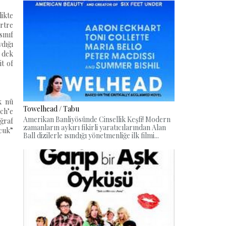
likte
rtre
sınıf
ydığı
e dek
it of
k nü
Towelhead / Tabu
ich’e
Amerikan Banliyösünde Cinsellik Keşfi! Modern
oğraf
zamanların aykırı fikirli yaratıcılarından Alan
ocuk”
Ball dizilerle ısındığı yönetmenliğe ilk filmi...