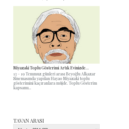
Miyazaki Toplu Gösterimi Artık Evinizde…
13 – 19 Temmuz günleri arası Beyoğlu Alkazar
Sinemasında yapılan Hayao Miyazaki toplu
gösterimini kaçıranlara müjde. Toplu Gösterim
kapsamı...
TAVAN ARASI