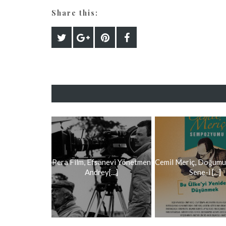
Share this:
Pera Film, Efsanevi Yönetmen
Cemil Meriç, Doğumu
Andrey[...]
Sene-i [...]