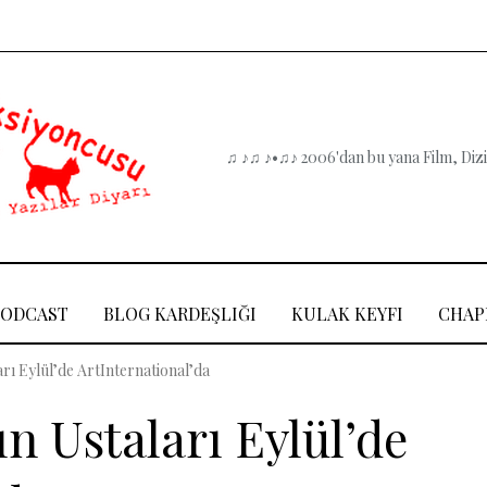
♫ ♪♫ ♪•♫♪ 2006'dan bu yana Film, Dizi,
PODCAST
BLOG KARDEŞLIĞI
KULAK KEYFI
CHAP
rı Eylül’de ArtInternational’da
n Ustaları Eylül’de