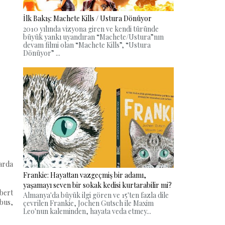
İlk Bakış: Machete Kills / Ustura Dönüyor
2010 yılında vizyona giren ve kendi türünde
büyük yankı uyandıran “Machete/Ustura”nın
devam filmi olan “Machete Kills”, “Ustura
Dönüyor” ...
uarda
Frankie: Hayattan vazgeçmiş bir adamı,
yaşamayı seven bir sokak kedisi kurtarabilir mi?
obert
Almanya'da büyük ilgi gören ve 15'ten fazla dile
rbus,
çevrilen Frankie, Jochen Gutsch ile Maxim
Leo'nun kaleminden, hayata veda etmey...