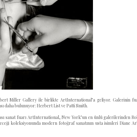
ert Miller Gallery ile birlikte ArtInternational’a geliyor. Galerinin f
ası daha bulunuyor: Herbert List ve Patti Smith.
rası sanat fuarı ArtInternational, New York’un en ünlü galerilerinden R
tireceği koleksiyonunda modern fotoğraf sanatının usta isimleri Diane A