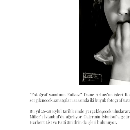
“Fotoğraf sanatının Kafkası” Diane Arbus’un işleri Rob
sergilenecek sanatçıları arasında iki büyük fotoğraf ust
Bu yıl 26-28 Eylül tarihlerinde gerçekleşecek uluslara
Miller’ı İstanbul’da ağırlıyor. Galerinin İstanbul’a ge
Herbert List ve Patti Smith’in de işleri bulunuyor.