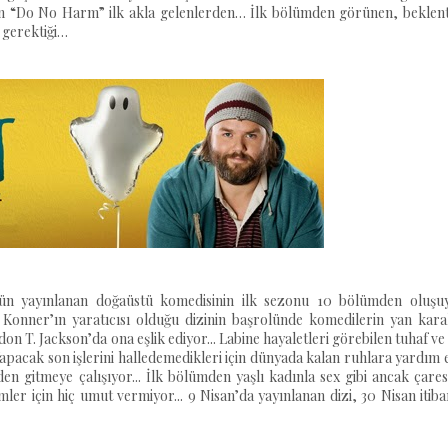
den “Do No Harm” ilk akla gelenlerden… İlk bölümden görünen, beklenti
 gerektiği…
ün yayınlanan doğaüstü komedisinin ilk sezonu 10 bölümden oluşuyo
Konner’ın yaratıcısı olduğu dizinin başrolünde komedilerin yan kara
on T. Jackson’da ona eşlik ediyor... Labine hayaletleri görebilen tuhaf ve
 Yapacak son işlerini halledemedikleri için dünyada kalan ruhlara yardım
en gitmeye çalışıyor... İlk bölümden yaşlı kadınla sex gibi ancak çares
ler için hiç umut vermiyor... 9 Nisan’da yayınlanan dizi, 30 Nisan itiba