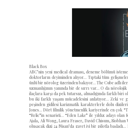
Black Box
ABC’nin yeni medical draması, deneme bölümü istemed
doktorların deyiminden alıyor… Tıptaki tüm gelişmel
ünlü bir nörolog üzerinden bakıyor… The Cube adlı ile
uzmanlığının yanında bir de sırrı var… O da nörolojik 
ilaçlara karşı da pek tutarsız, almadığında farklı bi
bu iki farklı yaşam mücadelesini anlatıyor… Zeki ve g
peşinden gidilesi karizmatik karakterlerle dolu dizile
Jones… Dört filmlik yönetmenlik kariyerinde en çok “Th
“Relic”in senaristi… “Eden Lake” ile yıldız adayı olan 
Ajala, Ali Wong, Laura Fraser, David Chisum, Siobha
oluşacak dizi 24 Nisan’da gayet iyi bir pilotla başladı…