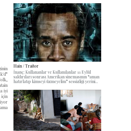
Hain / Traitor
zinin
İnanç: Kullananlar ve Kullanılanlar 11 Eylül
nk'd”
saldırıları sonrası Amerikan sinemasının “aman
olk,
hatırlatıp kimseyi üzmeyelim” sessizliği yerini...
ntain
a iyi
 için
tiyor
alama