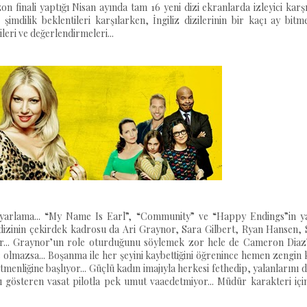
n finali yaptığı Nisan ayında tam 16 yeni dizi ekranlarda izleyici karş
imdilik beklentileri karşılarken, İngiliz dizilerinin bir kaçı ay bit
zileri ve değerlendirmeleri...
 uyarlama... “My Name Is Earl”, “Community” ve “Happy Endings”in y
 dizinin çekirdek kadrosu da Ari Graynor, Sara Gilbert, Ryan Hansen, 
yor... Graynor’un role oturduğunu söylemek zor hele de Cameron Diaz
 olmazsa... Boşanma ile her şeyini kaybettiğini öğrenince hemen zengin
tmenliğine başlıyor... Güçlü kadın imajıyla herkesi fethedip, yalanlarını 
 gösteren vasat pilotla pek umut vaaedetmiyor... Müdür karakteri için