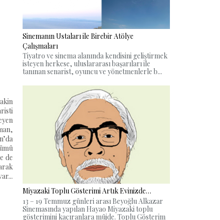
Sinemanın Ustaları ile Birebir Atölye
Çalışmaları
Tiyatro ve sinema alanında kendisini geliştirmek
isteyen herkese, uluslararası başarıları ile
tanınan senarist, oyuncu ve yönetmenlerle b...
Lakin
risti
eyen
man,
an’da
ölümü
se de
larak
ar...
Miyazaki Toplu Gösterimi Artık Evinizde…
13 – 19 Temmuz günleri arası Beyoğlu Alkazar
Sinemasında yapılan Hayao Miyazaki toplu
gösterimini kaçıranlara müjde. Toplu Gösterim