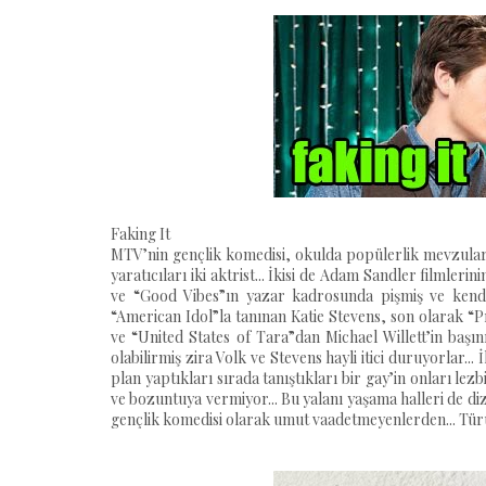
Faking It
MTV’nin gençlik komedisi, okulda popülerlik mevzuları 
yaratıcıları iki aktrist... İkisi de Adam Sandler filmle
ve “Good Vibes”ın yazar kadrosunda pişmiş ve kendi di
“American Idol”la tanınan Katie Stevens, son olarak “P
ve “United States of Tara”dan Michael Willett’in başını
olabilirmiş zira Volk ve Stevens hayli itici duruyorlar.
plan yaptıkları sırada tanıştıkları bir gay’in onları lezb
ve bozuntuya vermiyor... Bu yalanı yaşama halleri de diz
gençlik komedisi olarak umut vaadetmeyenlerden... Türü