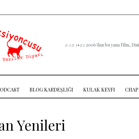
♫ ♪♫ ♪•♫♪ 2006'dan bu yana Film, Dizi,
PODCAST
BLOG KARDEŞLIĞI
KULAK KEYFI
CHAP
an Yenileri