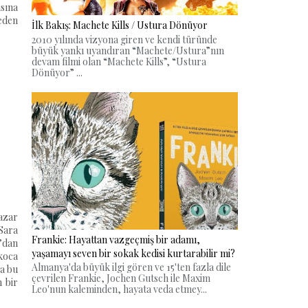
ısına
meden
İlk Bakış: Machete Kills / Ustura Dönüyor
2010 yılında vizyona giren ve kendi türünde
büyük yankı uyandıran “Machete/Ustura”nın
devam filmi olan “Machete Kills”, “Ustura
Dönüyor” ...
azar
Sara
Frankie: Hayattan vazgeçmiş bir adamı,
’dan
yaşamayı seven bir sokak kedisi kurtarabilir mi?
 koca
Almanya'da büyük ilgi gören ve 15'ten fazla dile
da bu
çevrilen Frankie, Jochen Gutsch ile Maxim
 bir
Leo'nun kaleminden, hayata veda etmey...