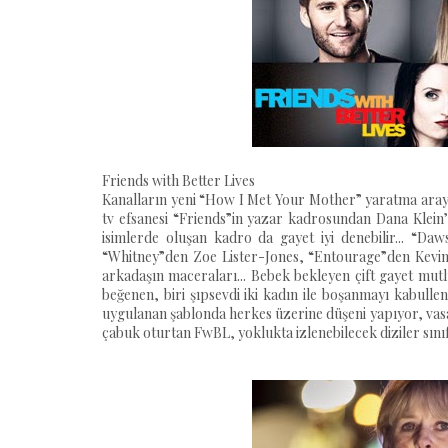
Friends with Better Lives
Kanalların yeni “How I Met Your Mother” yaratma arayış
tv efsanesi “Friends”in yazar kadrosundan Dana Klein’
isimlerde oluşan kadro da gayet iyi denebilir... “D
“Whitney”den Zoe Lister-Jones, “Entourage”den Kevin
arkadaşın maceraları... Bebek bekleyen çift gayet mut
beğenen, biri şıpsevdi iki kadın ile boşanmayı kabulle
uygulanan şablonda herkes üzerine düşeni yapıyor, vasatı
çabuk oturtan FwBL, yoklukta izlenebilecek diziler sınıfı