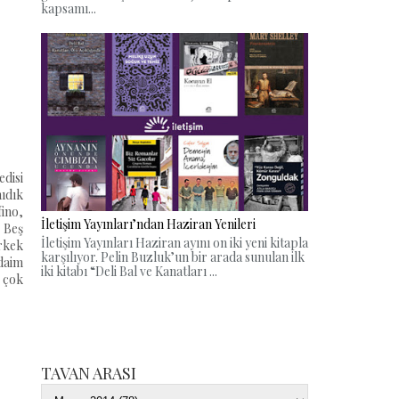
kapsamı...
edisi
nıdık
ino,
İletişim Yayınları’ndan Haziran Yenileri
 Beş
İletişim Yayınları Haziran ayını on iki yeni kitapla
rkek
karşılıyor. Pelin Buzluk’un bir arada sunulan ilk
 daim
iki kitabı “Deli Bal ve Kanatları ...
e çok
TAVAN ARASI