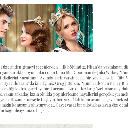
üzerinden gitmeyi seçenlerden... İlk bölümü 22 Nisan’da yayınlanan di
rinin yan karakter oyuncuları olan Dana Min Goodman ile Julia Wolov, “Pu
zilerini yaratmış... Aslında pek yaratılacak bir şey de yok... Rita V
retty Little Liars”da izlediğimiz Gregg Sulkin, “Bunheads”den Bailey Bu
 çektiği kadro gayet iyi bir karışım... Bir de kızlar güzel olsaymış dah
.. İki yakın arkadaş kızın okulda popülerleşme hayallerini gerçekleştirmek
iyen çift zannetmesiyle başlıyor her şey... İkili bunu avantaja çevirmek is
imizin konusunu oluşturuyor... Gayet vasat bir pilotla başlayan dizi ort
n bağımlısıysanız o başka...