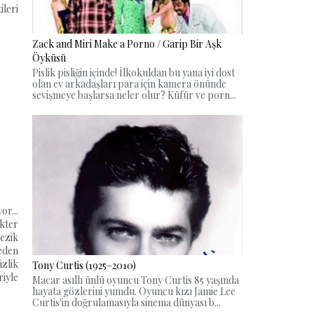
leri
Zack and Miri Make a Porno / Garip Bir Aşk
Öyküsü
Pislik pisliğin içinde! İlkokuldan bu yana iyi dost
olan ev arkadaşları para için kamera önünde
sevişmeye başlarsa neler olur? Küfür ve porn...
r...
kter
 ezik
 eden
izlik
Tony Curtis (1925–2010)
riyle
Macar asıllı ünlü oyuncu Tony Curtis 85 yaşında
hayata gözlerini yumdu. Oyuncu kızı Jamie Lee
Curtis'in doğrulamasıyla sinema dünyası b...