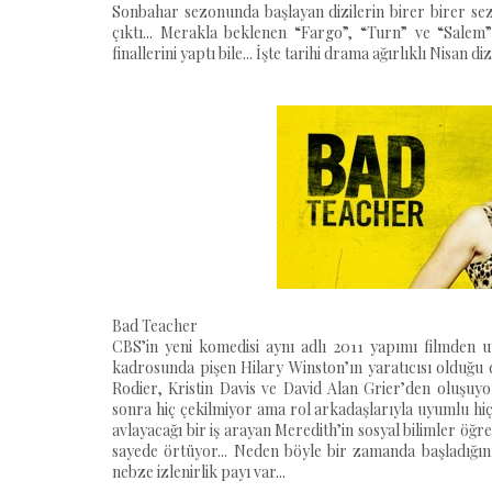
Sonbahar sezonunda başlayan dizilerin birer birer sezo
çıktı... Merakla beklenen “Fargo”, “Turn” ve “Salem” ş
finallerini yaptı bile... İşte tarihi drama ağırlıklı Nisan di
Bad Teacher
CBS’in yeni komedisi aynı adlı 2011 yapımı filmden
kadrosunda pişen Hilary Winston’ın yaratıcısı olduğu
Rodier, Kristin Davis ve David Alan Grier’den oluşu
sonra hiç çekilmiyor ama rol arkadaşlarıyla uyumlu hiç
avlayacağı bir iş arayan Meredith’in sosyal bilimler öğre
sayede örtüyor... Neden böyle bir zamanda başladığını
nebze izlenirlik payı var...