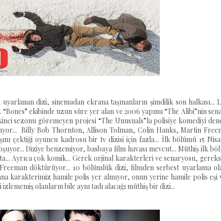
uyarlanan dizi, sinemadan ekrana taşınanların şimdilik son halkası... 
... “Bones” ekibinde uzun süre yer alan ve 2006 yapımı “The Alibi”nin sena
kinci sezonu göremeyen projesi “The Unusuals”la polisiye komediyi den
pıyor... Billy Bob Thornton, Allison Tolman, Colin Hanks, Martin Free
nı çektiği oyuncu kadrosu bir tv dizisi için fazla... İlk bölümü 15 Nis
şuyor... Diziye benzemiyor, basbaya film havası mevcut... Müthiş ilk b
ta... Ayrıca çok komik... Gerek orjinal karakterleri ve senaryosu, gerek
le Freeman döktürüyor... 10 bölümlük dizi, filmden serbest uyarlama o
ana karakterimiz hamile polis yer almıyor, onun yerine hamile polis eşi v
izlememiş olanların bile aynı tadı alacağı müthiş bir dizi...