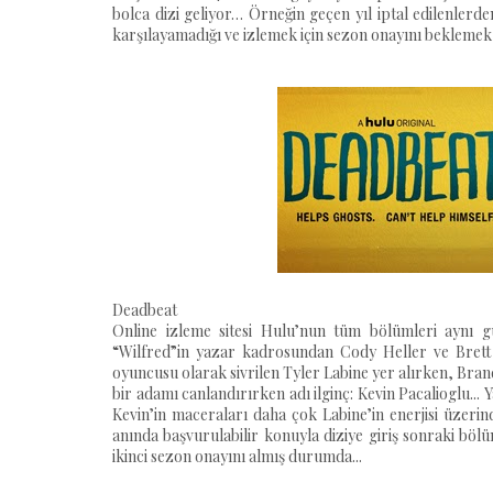
bolca dizi geliyor… Örneğin geçen yıl iptal edilenler
karşılayamadığı ve izlemek için sezon onayını beklemek
Deadbeat
Online izleme sitesi Hulu’nun tüm bölümleri aynı g
“Wilfred”in yazar kadrosundan Cody Heller ve Brett 
oyuncusu olarak sivrilen Tyler Labine yer alırken, Brand
bir adamı canlandırırken adı ilginç: Kevin Pacalioglu...
Kevin’in maceraları daha çok Labine’in enerjisi üzerind
anında başvurulabilir konuyla diziye giriş sonraki bölüm
ikinci sezon onayını almış durumda...