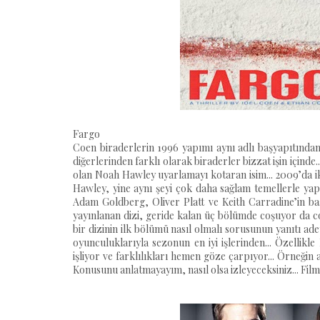
Fargo
Coen biraderlerin 1996 yapımı aynı adlı başyapıtından 
diğerlerinden farklı olarak biraderler bizzat işin içinde
olan Noah Hawley uyarlamayı kotaran isim... 2009’da i
Hawley, yine aynı şeyi çok daha sağlam temellerle ya
Adam Goldberg, Oliver Platt ve Keith Carradine’in başı
yayınlanan dizi, geride kalan üç bölümde coşuyor da co
bir dizinin ilk bölümü nasıl olmalı sorusunun yanıtı ade
oyunculuklarıyla sezonun en iyi işlerinden... Özellik
işliyor ve farklılıkları hemen göze çarpıyor... Örneğin 
Konusunu anlatmayayım, nasıl olsa izleyeceksiniz... Filmi 