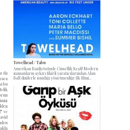
Towelhead / Tabu
Amerikan Banliyösünde Cinsellik Keşfi! Modern
ı da
zamanların aykırı fikirli yaratıcılarından Alan
Ball dizilerle ısındığı yönetmenliğe ilk filmi...
yaca
ma bu
telik
orun
ğimiz
olden
l” ve
David
mden
 akla