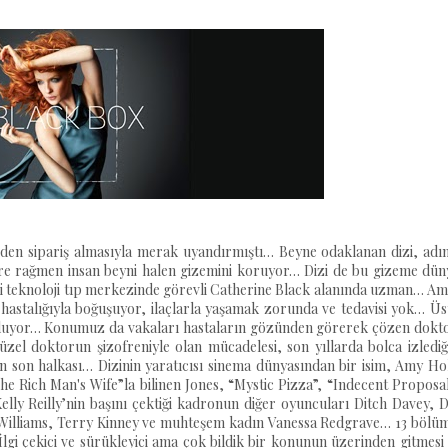
en sipariş almasıyla merak uyandırmıştı… Beyne odaklanan dizi, adın
ere rağmen insan beyni halen gizemini koruyor… Dizi de bu gizeme dün
ri teknoloji tıp merkezinde görevli Catherine Black alanında uzman… A
hastalığıyla boğuşuyor, ilaçlarla yaşamak zorunda ve tedavisi yok… Üs
ri oluyor… Konumuz da vakaları hastaların gözünden görerek çözen dokt
üzel doktorun şizofreniyle olan mücadelesi, son yıllarda bolca izledi
rin son halkası… Dizinin yaratıcısı sinema dünyasından bir isim, Amy H
e Rich Man's Wife”la bilinen Jones, “Mystic Pizza”, “Indecent Proposa
Kelly Reilly’nin başını çektiği kadronun diğer oyuncuları Ditch Davey, 
n Williams, Terry Kinney ve muhteşem kadın Vanessa Redgrave… 13 bölü
 İlgi çekici ve sürükleyici ama çok bildik bir konunun üzerinden gitmesi