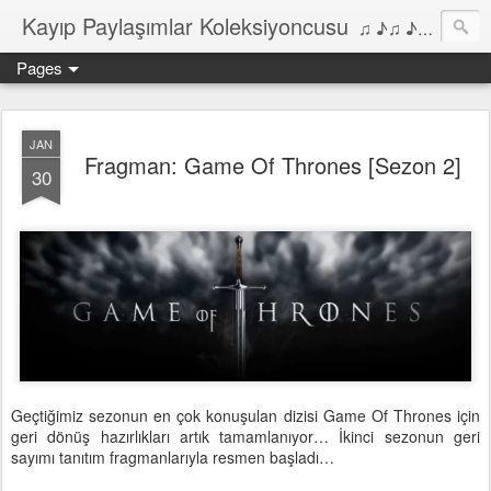
Kayıp Paylaşımlar Koleksiyoncusu
♫ ♪♫ ♪ ♫ ♪♫ ♪•♫♪ 2006'dan bu yana Film, Dizi, Müzik ve Kitaplar üzerine Yazılar Diyarı...
Pages
JAN
Fragman: Game Of Thrones [Sezon 2]
30
Geçtiğimiz sezonun en çok konuşulan dizisi Game Of Thrones için
geri dönüş hazırlıkları artık tamamlanıyor… İkinci sezonun geri
sayımı tanıtım fragmanlarıyla resmen başladı…