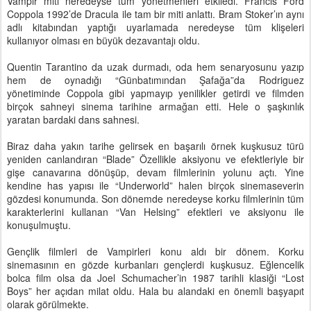
Vampir miti neredeyse tüm yönetmenleri etkiledi. Francis Ford
Coppola 1992’de Dracula ile tam bir miti anlattı. Bram Stoker’ın aynı
adlı kitabından yaptığı uyarlamada neredeyse tüm klişeleri
kullanıyor olması en büyük dezavantajı oldu.
Quentin Tarantino da uzak durmadı, oda hem senaryosunu yazıp
hem de oynadığı “Günbatımından Şafağa”da Rodriguez
yönetiminde Coppola gibi yapmayıp yenilikler getirdi ve filmden
birçok sahneyi sinema tarihine armağan etti. Hele o şaşkınlık
yaratan bardaki dans sahnesi.
Biraz daha yakın tarihe gelirsek en başarılı örnek kuşkusuz türü
yeniden canlandıran “Blade” Özellikle aksiyonu ve efektleriyle bir
gişe canavarına dönüşüp, devam filmlerinin yolunu açtı. Yine
kendine has yapısı ile “Underworld” halen birçok sinemaseverin
gözdesi konumunda. Son dönemde neredeyse korku filmlerinin tüm
karakterlerini kullanan “Van Helsing” efektleri ve aksiyonu ile
konuşulmuştu.
Gençlik filmleri de Vampirleri konu aldı bir dönem. Korku
sinemasının en gözde kurbanları gençlerdi kuşkusuz. Eğlencelik
bolca film olsa da Joel Schumacher’in 1987 tarihli klasiği “Lost
Boys” her açıdan milat oldu. Hala bu alandaki en önemli başyapıt
olarak görülmekte.