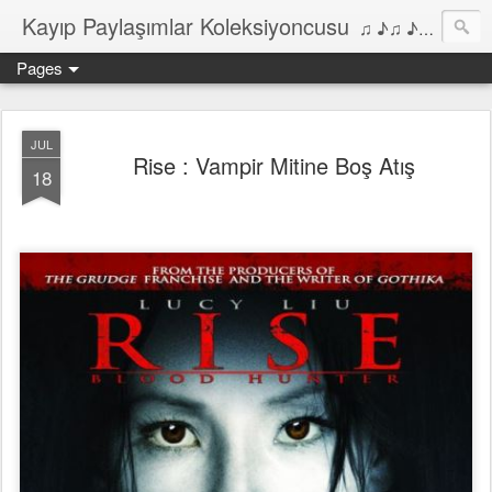
Kayıp Paylaşımlar Koleksiyoncusu
♫ ♪♫ ♪ ♫ ♪♫ ♪•♫♪ 2006'dan bu yana Film, Dizi, Müzik ve Kitaplar üzerine Yazılar Diyarı...
Pages
JUL
Rise : Vampir Mitine Boş Atış
18