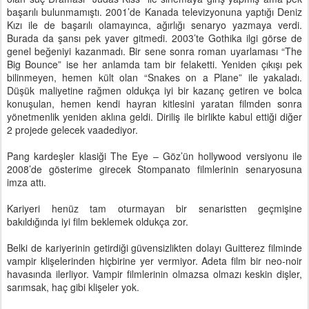
başarılı bulunmamıştı. 2001’de Kanada televizyonuna yaptığı Deniz
Kızı ile de başarılı olamayınca, ağırlığı senaryo yazmaya verdi.
Burada da şansı pek yaver gitmedi. 2003’te Gothika ilgi görse de
genel beğeniyi kazanmadı. Bir sene sonra roman uyarlaması “The
Big Bounce” ise her anlamda tam bir felaketti. Yeniden çıkışı pek
bilinmeyen, hemen kült olan “Snakes on a Plane” ile yakaladı.
Düşük maliyetine rağmen oldukça iyi bir kazanç getiren ve bolca
konuşulan, hemen kendi hayran kitlesini yaratan filmden sonra
yönetmenlik yeniden aklına geldi. Diriliş ile birlikte kabul ettiği diğer
2 projede gelecek vaadediyor.
Pang kardeşler klasiği The Eye – Göz’ün hollywood versiyonu ile
2008’de gösterime girecek Stompanato filmlerinin senaryosuna
imza attı.
Kariyeri henüz tam oturmayan bir senaristten geçmişine
bakıldığında iyi film beklemek oldukça zor.
Belki de kariyerinin getirdiği güvensizlikten dolayı Guitterez filminde
vampir klişelerinden hiçbirine yer vermiyor. Adeta film bir neo-noir
havasında ilerliyor. Vampir filmlerinin olmazsa olmazı keskin dişler,
sarımsak, haç gibi klişeler yok.