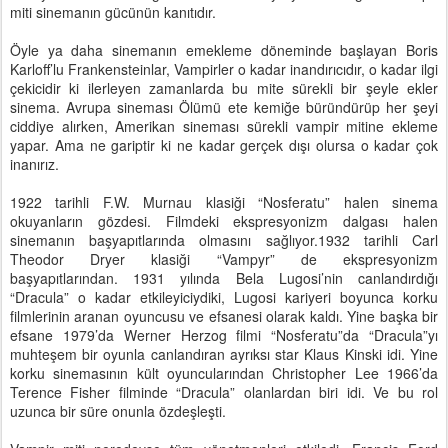
miti sinemanın gücünün kanıtıdır.
Öyle ya daha sinemanın emekleme döneminde başlayan Boris
Karloff’lu Frankensteinlar, Vampirler o kadar inandırıcıdır, o kadar ilgi
çekicidir ki ilerleyen zamanlarda bu mite sürekli bir şeyle ekler
sinema. Avrupa sineması Ölümü ete kemiğe büründürüp her şeyi
ciddiye alırken, Amerikan sineması sürekli vampir mitine ekleme
yapar. Ama ne gariptir ki ne kadar gerçek dışı olursa o kadar çok
inanırız.
1922 tarihli F.W. Murnau klasiği “Nosferatu” halen sinema
okuyanların gözdesi. Filmdeki ekspresyonizm dalgası halen
sinemanın başyapıtlarında olmasını sağlıyor.1932 tarihli Carl
Theodor Dryer klasiği “Vampyr” de ekspresyonizm
başyapıtlarından. 1931 yılında Bela Lugosi’nin canlandırdığı
“Dracula” o kadar etkileyiciydiki, Lugosi kariyeri boyunca korku
filmlerinin aranan oyuncusu ve efsanesi olarak kaldı. Yine başka bir
efsane 1979’da Werner Herzog filmi “Nosferatu”da “Dracula”yı
muhteşem bir oyunla canlandıran ayrıksı star Klaus Kinski idi. Yine
korku sinemasının kült oyuncularından Christopher Lee 1966’da
Terence Fisher filminde “Dracula” olanlardan biri idi. Ve bu rol
uzunca bir süre onunla özdeşleşti.