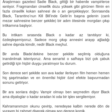
Araştırmacı gazeteci Sadie Black, gittiği bir haberde vampirlerce
ısırılıyor. Fragmandan cinsellik dozu yüksek gibi görünen filmin en
fazla cinsellik kokan sahnesi de o an gerçekleşiyor. Sonrasında
Black, Tarantino’nun Kill Bill’inde Gelin’in başına gelenin (canlı
mezar sahnesine benzer şekilde) bir adım ötesinde morgdan çıkıp
intikamına başlıyor.
Bu intikam sırasında Black o kadar az tanıtılıyor ki,
özdeşleşemiyoruz. Sadece morg çıkışı annesini arayıp ağladığı
sahne dışında kimdir, nedir Black meçhul.
Bir anda Blade’dekine benzer şekilde seçilmiş olduğuna
inandırılmak isteniyoruz. Ama senarist o safhaya bizi çok çabuk
getirdiği için hiçbir duygu yaratmıyor bu durum.
Son derece seri şekilde son ava kadar ilerleyen film hemen hemen
hiç şaşırtmadan ve en önemlisi hiçbir özel efekte başvurmadan
sonunu getiriyor.
Bir ara sonlara doğru Vampir olmayı ben seçmedim diyor Black
ama diyaloglar o kadar sıradan ki oda bir işlev sergilemiyor.
Kahramanımızın okunu çevirip, neredeyse kalbin nerede dön de
vurayım bi zahmet diyecek olması son derece komik.