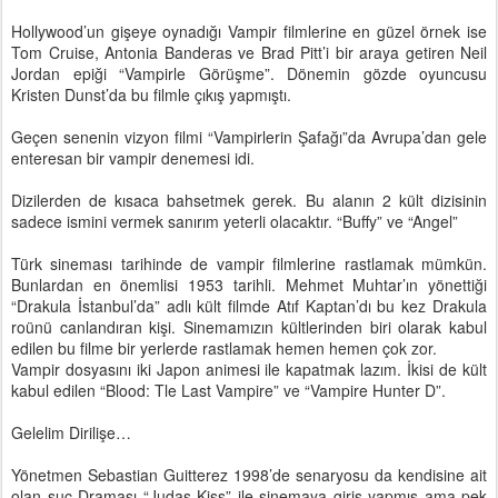
Hollywood’un gişeye oynadığı Vampir filmlerine en güzel örnek ise
Tom Cruise, Antonia Banderas ve Brad Pitt’i bir araya getiren Neil
Jordan epiği “Vampirle Görüşme”. Dönemin gözde oyuncusu
Kristen Dunst’da bu filmle çıkış yapmıştı.
Geçen senenin vizyon filmi “Vampirlerin Şafağı”da Avrupa’dan gele
enteresan bir vampir denemesi idi.
Dizilerden de kısaca bahsetmek gerek. Bu alanın 2 kült dizisinin
sadece ismini vermek sanırım yeterli olacaktır. “Buffy” ve “Angel”
Türk sineması tarihinde de vampir filmlerine rastlamak mümkün.
Bunlardan en önemlisi 1953 tarihli. Mehmet Muhtar’ın yönettiği
“Drakula İstanbul’da” adlı kült filmde Atıf Kaptan’dı bu kez Drakula
roünü canlandıran kişi. Sinemamızın kültlerinden biri olarak kabul
edilen bu filme bir yerlerde rastlamak hemen hemen çok zor.
Vampir dosyasını iki Japon animesi ile kapatmak lazım. İkisi de kült
kabul edilen “Blood: Tle Last Vampire” ve “Vampire Hunter D”.
Gelelim Dirilişe…
Yönetmen Sebastian Guitterez 1998’de senaryosu da kendisine ait
olan suç Draması “Judas Kiss” ile sinemaya giriş yapmış ama pek