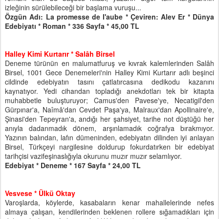
izleğinin sürülebileceği bir başlama vuruşu...
Özgün Adı: La promesse de I'aube * Çeviren: Alev Er * Dünya
Edebiyatı * Roman * 336 Sayfa * 45,00 TL
Halley Kimi Kurtarır * Salâh Birsel
Deneme türünün en malumatfuruş ve kıvrak kalemlerinden Salâh
Birsel, 1001 Gece Denemeleri'nin Halley Kimi Kurtarır adlı beşinci
cildinde edebiyatın tasını çatlatırcasına dedikodu kazanını
kaynatıyor. Yedi cihandan topladığı anekdotları tek bir kitapta
muhabbetle buluşturuyor; Camus'den Pavese'ye, Necatigil'den
Gürpınar'a, Naîmâ'dan Cevdet Paşa'ya, Malraux'dan Apollinaire'e,
Şinasi'den Tepeyran'a, andığı her şahsiyet, tarihe not düştüğü her
anıyla dadanmadık dönem, arşınlamadık coğrafya bırakmıyor.
Yazının balından, lafın dümeninden, edebiyatın dilinden iyi anlayan
Birsel, Türkçeyi nargilesine doldurup fokurdatırken bir edebiyat
tarihçisi vazifeşinaslığıyla okurunu muzır muzır selamlıyor.
Edebiyat * Deneme * 167 Sayfa * 24,00 TL
Vesvese * Ülkü Oktay
Varoşlarda, köylerde, kasabaların kenar mahallelerinde nefes
almaya çalışan, kendilerinden beklenen rollere sığamadıkları için