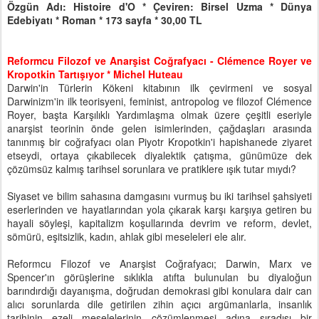
Özgün Adı: Histoire d'O * Çeviren: Birsel Uzma * Dünya
Edebiyatı * Roman * 173 sayfa * 30,00 TL
Reformcu Filozof ve Anarşist Coğrafyacı - Clémence Royer ve
Kropotkin Tartışıyor * Michel Huteau
Darwin'in Türlerin Kökeni kitabının ilk çevirmeni ve sosyal
Darwinizm'in ilk teorisyeni, feminist, antropolog ve filozof Clémence
Royer, başta Karşılıklı Yardımlaşma olmak üzere çeşitli eseriyle
anarşist teorinin önde gelen isimlerinden, çağdaşları arasında
tanınmış bir coğrafyacı olan Piyotr Kropotkin'i hapishanede ziyaret
etseydi, ortaya çıkabilecek diyalektik çatışma, günümüze dek
çözümsüz kalmış tarihsel sorunlara ve pratiklere ışık tutar mıydı?
Siyaset ve bilim sahasına damgasını vurmuş bu iki tarihsel şahsiyeti
eserlerinden ve hayatlarından yola çıkarak karşı karşıya getiren bu
hayali söyleşi, kapitalizm koşullarında devrim ve reform, devlet,
sömürü, eşitsizlik, kadın, ahlak gibi meseleleri ele alır.
Reformcu Filozof ve Anarşist Coğrafyacı; Darwin, Marx ve
Spencer'ın görüşlerine sıklıkla atıfta bulunulan bu diyaloğun
barındırdığı dayanışma, doğrudan demokrasi gibi konulara dair can
alıcı sorunlarda dile getirilen zihin açıcı argümanlarla, insanlık
tarihinin ezeli meselelerinin çözümlenmesi adına sıradışı bir