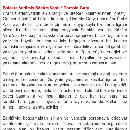
Şafakta Verilmiş Sözüm Vardı * Romain Gary
Fransız edebiyatının en sıradışı ve üretken kalemlerinden, prestijli
Goncourt ödülünü iki kez kazanmış Romain Gary, namıdiğer Émile
Ajar, aydınlık bilincini derin bir mizah duygusuyla harmanladığı ve
şiirsel bir dille kaleme aldığı başyapıtı Şafakta Verilmiş Sözüm
Vardı'da, tek başına ayakta durmaya çalışırken biricik oğlunu da
yetiştirip hayata hazırlamak için boğuşan göçmen bir kadının
zorluklar karşısında verdiği amansız mücadeleyi, onun ihtişamlı bir
yazgıya erişebilmesi adına seferber ettiği o büyük enerjiyi ve
oğlunun "çok sevdiği o kadının naif hayallerinin yansımasını"
yaşamına aktarabilmek için gösterdiği muazzam çabayı anlatır.
Sığındığı müşfik kucakta dünyanın tüm acımasızlığına göğüs geren
direngen bir çocuğun, Gary'nin yaşamından kesitler içeren, her
aşamasında yaşamla ölümün, yoksullukla yüceliğin kol kola gezdiği
bu önemli eserinde, anlatıcının askeri ve diplomatik kariyerinden
edebi başarısına ve insan ilişkilerine dek her şey, sarsılmaz
karakterli, duygulu, heyecanlı ama aynı zamanda katlanılmaz
annenin sevgisi altında şekillenir.
Benliğiyle boğuşmaktan sıkılan ve yarattığı personayla edebiyat
otoritelerine çalım atan Gary'nin hayatının şafağında verdiği sözün
romanı olan bu başucu kitabı, yazarın diğer tüm kurgularının