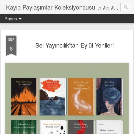
Kayıp Paylaşımlar Koleksiyoncusu
♫ ♪♫ ♪ ♫ ♪♫ ♪•♫♪ 2006'dan bu yana Film, Dizi, Müzik ve Kitaplar üzerine Yazılar Diyarı...
Pages
SEP
Sel Yayıncılık’tan Eylül Yenileri
8