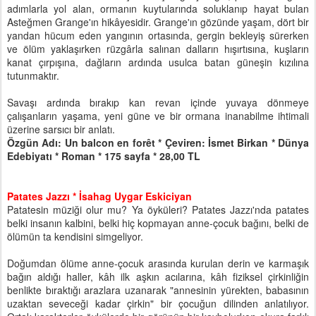
adımlarla yol alan, ormanın kuytularında soluklanıp hayat bulan
Asteğmen Grange'ın hikâyesidir. Grange'ın gözünde yaşam, dört bir
yandan hücum eden yangının ortasında, gergin bekleyiş sürerken
ve ölüm yaklaşırken rüzgârla salınan dalların hışırtısına, kuşların
kanat çırpışına, dağların ardında usulca batan güneşin kızılına
tutunmaktır.
Savaşı ardında bırakıp kan revan içinde yuvaya dönmeye
çalışanların yaşama, yeni güne ve bir ormana inanabilme ihtimali
üzerine sarsıcı bir anlatı.
Özgün Adı: Un balcon en forêt * Çeviren: İsmet Birkan * Dünya
Edebiyatı * Roman * 175 sayfa * 28,00 TL
Patates Jazzı * İsahag Uygar Eskiciyan
Patatesin müziği olur mu? Ya öyküleri? Patates Jazzı'nda patates
belki insanın kalbini, belki hiç kopmayan anne-çocuk bağını, belki de
ölümün ta kendisini simgeliyor.
Doğumdan ölüme anne-çocuk arasında kurulan derin ve karmaşık
bağın aldığı haller, kâh ilk aşkın acılarına, kâh fiziksel çirkinliğin
benlikte bıraktığı arazlara uzanarak "annesinin yürekten, babasının
uzaktan seveceği kadar çirkin" bir çocuğun dilinden anlatılıyor.