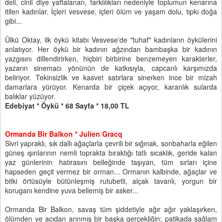
deli, cinli diye yaftalanan, farklılıkları nedeniyle toplumun kenarına
itilen kadınlar. İçleri vesvese, içleri ölüm ve yaşam dolu, tıpkı doğa
gibi...
Ülkü Oktay, ilk öykü kitabı Vesvese'de "tuhaf" kadınların öykülerini
anlatıyor. Her öykü bir kadının ağzından bambaşka bir kadının
yazgısını dillendirirken, hiçbiri birbirine benzemeyen karakterler,
yazarın sinemacı yönünün de katkısıyla, capcanlı karşımızda
beliriyor. Tekinsizlik ve kasvet satırlara sinerken ince bir mizah
damarlara yürüyor. Kenarda bir çiçek açıyor, karanlık sularda
balıklar yüzüyor.
Edebiyat * Öykü * 68 Sayfa * 18,00 TL
Ormanda Bir Balkon * Julien Gracq
Sivri yapraklı, sık dallı ağaçlarla çevrili bir sığınak, sonbaharla eğilen
güneş ışınlarının nemli toprakta bıraktığı tatlı sıcaklık, geride kalan
yaz günlerinin hatırasını belleğinde taşıyan, tüm sırları içine
hapseden geçit vermez bir orman... Ormanın kalbinde, ağaçlar ve
bitki örtüsüyle bütünleşmiş rutubetli, alçak tavanlı, yorgun bir
koruganı kendine yuva bellemiş bir asker...
Ormanda Bir Balkon, savaş tüm şiddetiyle ağır ağır yaklaşırken,
ölümden ve acıdan arınmış bir başka gerçekliğin; patikada sağlam