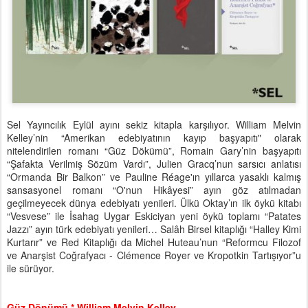
Sel Yayıncılık Eylül ayını sekiz kitapla karşılıyor. William Melvin
Kelley’nin “Amerikan edebiyatının kayıp başyapıtı" olarak
nitelendirilen romanı “Güz Dökümü”, Romain Gary’nin başyapıtı
“Şafakta Verilmiş Sözüm Vardı”, Julien Gracq’nun sarsıcı anlatısı
“Ormanda Bir Balkon” ve Pauline Réage'ın yıllarca yasaklı kalmış
sansasyonel romanı “O'nun Hikâyesi” ayın göz atılmadan
geçilmeyecek dünya edebiyatı yenileri. Ülkü Oktay’ın ilk öykü kitabı
“Vesvese” ile İsahag Uygar Eskiciyan yeni öykü toplamı “Patates
Jazzı” ayın türk edebiyatı yenileri… Salâh Birsel kitaplığı “Halley Kimi
Kurtarır” ve Red Kitaplığı da Michel Huteau’nun “Reformcu Filozof
ve Anarşist Coğrafyacı - Clémence Royer ve Kropotkin Tartışıyor”u
ile sürüyor.
Güz Dönümü * William Melvin Kelley