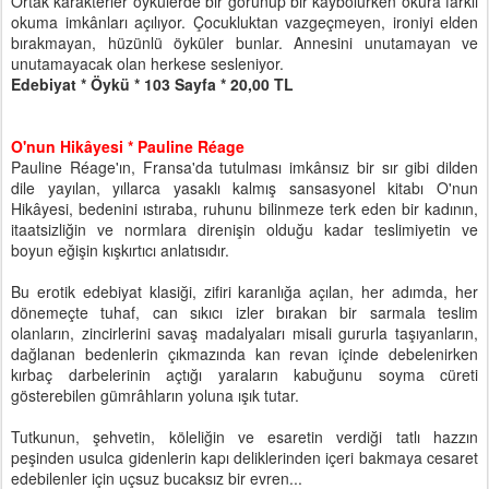
Ortak karakterler öykülerde bir görünüp bir kaybolurken okura farklı
okuma imkânları açılıyor. Çocukluktan vazgeçmeyen, ironiyi elden
bırakmayan, hüzünlü öyküler bunlar. Annesini unutamayan ve
unutamayacak olan herkese sesleniyor.
Edebiyat * Öykü * 103 Sayfa * 20,00 TL
O'nun Hikâyesi * Pauline Réage
Pauline Réage'ın, Fransa'da tutulması imkânsız bir sır gibi dilden
dile yayılan, yıllarca yasaklı kalmış sansasyonel kitabı O'nun
Hikâyesi, bedenini ıstıraba, ruhunu bilinmeze terk eden bir kadının,
itaatsizliğin ve normlara direnişin olduğu kadar teslimiyetin ve
boyun eğişin kışkırtıcı anlatısıdır.
Bu erotik edebiyat klasiği, zifiri karanlığa açılan, her adımda, her
dönemeçte tuhaf, can sıkıcı izler bırakan bir sarmala teslim
olanların, zincirlerini savaş madalyaları misali gururla taşıyanların,
dağlanan bedenlerin çıkmazında kan revan içinde debelenirken
kırbaç darbelerinin açtığı yaraların kabuğunu soyma cüreti
gösterebilen gümrâhların yoluna ışık tutar.
Tutkunun, şehvetin, köleliğin ve esaretin verdiği tatlı hazzın
peşinden usulca gidenlerin kapı deliklerinden içeri bakmaya cesaret
edebilenler için uçsuz bucaksız bir evren...