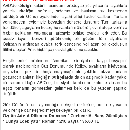
ABD'de köleliğin kaldırılmasından neredeyse yüz yıl sonra, siyahlara
yönelik ırkçılığın, nefretin, şiddetin ve baskının hız kesmeden
sürdüğü bir Güney eyaletinde, siyahi çiftçi Tucker Caliban, "anlam
verilemeyen" eylemiyle beyazları dehşete düşürür: Tüm tarlasına
tuz döker, ağaçlarını keser, hayvanlarını öldürür, evini ateşe verir ve
hiçbir açıklama yapmadan ailesiyle birlikte eyaleti terk eder. Bu
sessiz isyan, benzeri görülmemiş bir göçün, tüm siyahların
Caliban'ın ardından eyaleti terk etmesine yol açan bir exodus'un
fitilini ateşler. Artık hiçbir şey eskisi gibi olmayacaktır.
Eleştirmenler tarafından "Amerikan edebiyatının kayıp başyapıtı"
olarak nitelendirilen Güz Dönümü'nde Kelley, siyahların hikâyesini,
beyazların pek de hoşlanmayacağı bir şekilde, bizzat onların
gözünden anlatır. Irkçılığın 60'lı yıllarda da en az şimdiki kadar yakıcı
bir sorun olduğu ABD'de, bir siyah tarafından kaleme alınan bu
eşsiz romanın görmezden gelinmesi belki de bu yüzden şaşırtıcı
değildir.
Güz Dönümü hem ayrımcılığın dehşetli etkilerine, hem de yaşama
ve direnişe dair keşfedilmeyi bekleyen bir klasik.
Özgün Adı: A Different Drummer * Çeviren: M. Barış Gümüşbaş
* Dünya Edebiyatı * Roman * 210 Sayfa * 35,00 TL