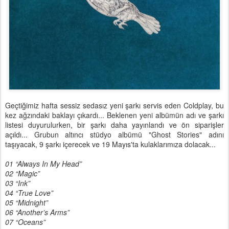
Geçtiğimiz hafta sessiz sedasız yeni şarkı servis eden Coldplay, bu
kez ağzındaki baklayı çıkardı... Beklenen yeni albümün adı ve şarkı
listesi duyurulurken, bir şarkı daha yayınlandı ve ön siparişler
açıldı... Grubun altıncı stüdyo albümü "Ghost Stories" adını
taşıyacak, 9 şarkı içerecek ve 19 Mayıs'ta kulaklarımıza dolacak...
01 “Always In My Head”
02 “Magic”
03 “Ink”
04 “True Love”
05 “Midnight”
06 “Another’s Arms”
07 “Oceans”