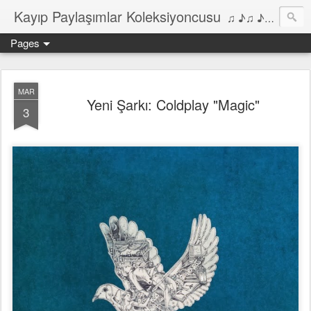
Kayıp Paylaşımlar Koleksiyoncusu
♫ ♪♫ ♪ ♫ ♪♫ ♪•♫♪ 2006'dan bu yana Film, Dizi, Müzik ve Kitaplar üzerine Yazılar Diyarı...
Pages
MAR
Yeni Şarkı: Coldplay "Magic"
3