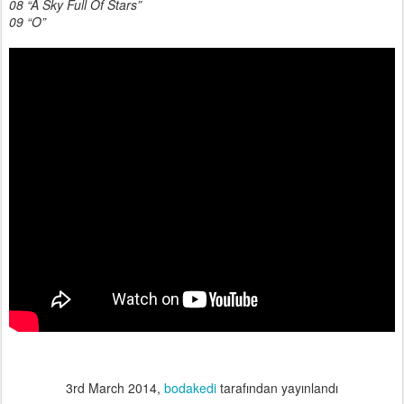
08 “A Sky Full Of Stars”
09 “O”
3rd March 2014
,
bodakedi
tarafından yayınlandı