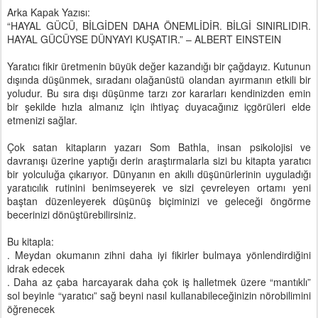
Arka Kapak Yazısı:
“HAYAL GÜCÜ, BİLGİDEN DAHA ÖNEMLİDİR. BİLGİ SINIRLIDIR.
HAYAL GÜCÜYSE DÜNYAYI KUŞATIR.” – ALBERT EINSTEIN
Yaratıcı fikir üretmenin büyük değer kazandığı bir çağdayız. Kutunun
dışında düşünmek, sıradanı olağanüstü olandan ayırmanın etkili bir
yoludur. Bu sıra dışı düşünme tarzı zor kararları kendinizden emin
bir şekilde hızla almanız için ihtiyaç duyacağınız içgörüleri elde
etmenizi sağlar.
Çok satan kitapların yazarı Som Bathla, insan psikolojisi ve
davranışı üzerine yaptığı derin araştırmalarla sizi bu kitapta yaratıcı
bir yolculuğa çıkarıyor. Dünyanın en akıllı düşünürlerinin uyguladığı
yaratıcılık rutinini benimseyerek ve sizi çevreleyen ortamı yeni
baştan düzenleyerek düşünüş biçiminizi ve geleceği öngörme
becerinizi dönüştürebilirsiniz.
Bu kitapla:
. Meydan okumanın zihni daha iyi fikirler bulmaya yönlendirdiğini
idrak edecek
. Daha az çaba harcayarak daha çok iş halletmek üzere “mantıklı”
sol beyinle “yaratıcı” sağ beyni nasıl kullanabileceğinizin nörobilimini
öğrenecek