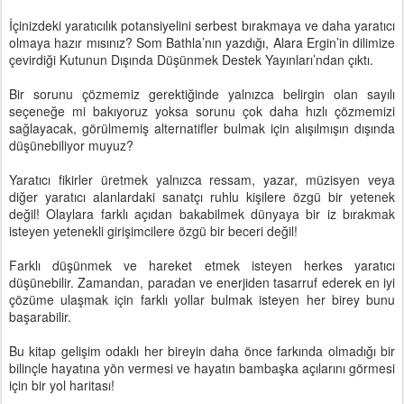
İçinizdeki yaratıcılık potansiyelini serbest bırakmaya ve daha yaratıcı
olmaya hazır mısınız? Som Bathla’nın yazdığı, Alara Ergin’in dilimize
çevirdiği Kutunun Dışında Düşünmek Destek Yayınları’ndan çıktı.
Bir sorunu çözmemiz gerektiğinde yalnızca belirgin olan sayılı
seçeneğe mi bakıyoruz yoksa sorunu çok daha hızlı çözmemizi
sağlayacak, görülmemiş alternatifler bulmak için alışılmışın dışında
düşünebiliyor muyuz?
Yaratıcı fikirler üretmek yalnızca ressam, yazar, müzisyen veya
diğer yaratıcı alanlardaki sanatçı ruhlu kişilere özgü bir yetenek
değil! Olaylara farklı açıdan bakabilmek dünyaya bir iz bırakmak
isteyen yetenekli girişimcilere özgü bir beceri değil!
Farklı düşünmek ve hareket etmek isteyen herkes yaratıcı
düşünebilir. Zamandan, paradan ve enerjiden tasarruf ederek en iyi
çözüme ulaşmak için farklı yollar bulmak isteyen her birey bunu
başarabilir.
Bu kitap gelişim odaklı her bireyin daha önce farkında olmadığı bir
bilinçle hayatına yön vermesi ve hayatın bambaşka açılarını görmesi
için bir yol haritası!