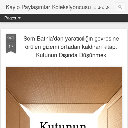
Kayıp Paylaşımlar Koleksiyoncusu
♫ ♪♫ ♪ ♫ ♪♫ ♪•♫♪ 2006'dan bu yana Film, Dizi, Müzik ve Kitaplar üzerine Yazılar Diyarı...
Pages
Som Bathla’dan yaratıcılığın çevresine
OCT
örülen gizemi ortadan kaldıran kitap:
17
Kutunun Dışında Düşünmek