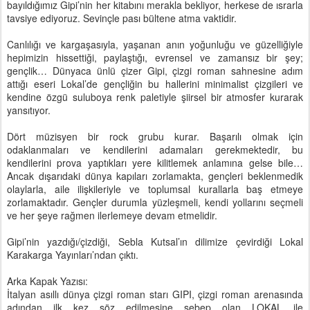
bayıldığımız Gipi’nin her kitabını merakla bekliyor, herkese de ısrarla
tavsiye ediyoruz. Sevinçle pası bültene atma vaktidir.
Canlılığı ve kargaşasıyla, yaşanan anın yoğunluğu ve güzelliğiyle
hepimizin hissettiği, paylaştığı, evrensel ve zamansız bir şey;
gençlik… Dünyaca ünlü çizer Gipi, çizgi roman sahnesine adım
attığı eseri Lokal’de gençliğin bu hallerini minimalist çizgileri ve
kendine özgü suluboya renk paletiyle şiirsel bir atmosfer kurarak
yansıtıyor.
Dört müzisyen bir rock grubu kurar. Başarılı olmak için
odaklanmaları ve kendilerini adamaları gerekmektedir, bu
kendilerini prova yaptıkları yere kilitlemek anlamına gelse bile…
Ancak dışarıdaki dünya kapıları zorlamakta, gençleri beklenmedik
olaylarla, aile ilişkileriyle ve toplumsal kurallarla baş etmeye
zorlamaktadır. Gençler durumla yüzleşmeli, kendi yollarını seçmeli
ve her şeye rağmen ilerlemeye devam etmelidir.
Gipi’nin yazdığı/çizdiği, Sebla Kutsal’ın dilimize çevirdiği Lokal
Karakarga Yayınları’ndan çıktı.
Arka Kapak Yazısı:
İtalyan asıllı dünya çizgi roman starı GIPI, çizgi roman arenasında
adından ilk kez söz edilmesine sebep olan LOKAL ile