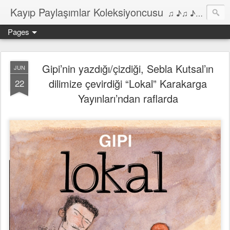
Kayıp Paylaşımlar Koleksiyoncusu
♫ ♪♫ ♪ ♫ ♪♫ ♪•♫♪ 2006'dan bu yana Film, Dizi, Müzik ve Kitaplar üzerine Yazılar Diyarı...
Pages
Gipi’nin yazdığı/çizdiği, Sebla Kutsal’ın
JUN
dilimize çevirdiği “Lokal” Karakarga
22
Yayınları’ndan raflarda