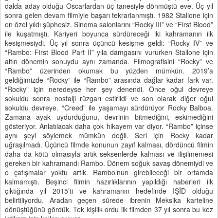
dalda aday olduğu Oscarlardan üç tanesiyle dönmüştü eve. Üç yıl
sonra gelen devam filmiyle başarı tekrarlanmıştı. 1982 Stallone için
en özel yıldı şüphesiz. Sinema salonlarını “Rocky III” ve “First Blood”
ile kuşatmıştı. Kariyeri boyunca sürdüreceği iki kahramanın ilk
kesişmesiydi. Üç yıl sonra üçüncü kesişme geldi: “Rocky IV” ve
“Rambo: First Blood Part II” yıla damgasını vururken Stallone için
altın dönemin sonuydu aynı zamanda. Filmografisini “Rocky” ve
“Rambo” üzerinden okumak bu yüzden mümkün. 2019’a
geldiğimizde “Rocky” ile “Rambo” arasında dağlar kadar fark var.
“Rocky” için neredeyse her şey denendi. Önce oğul devreye
sokuldu sonra nostalji rüzgarı estirildi ve son olarak diğer oğul
sokuldu devreye. “Creed” ile yaşamayı sürdürüyor Rocky Balboa.
Zamana ayak uydurduğunu, devrinin bitmediğini, eskimediğini
gösteriyor. Anlatılacak daha çok hikayem var diyor. “Rambo” içinse
aynı şeyi söylemek mümkün değil. Seri için Rocky kadar
uğraşılmadı. Üçüncü filmde konunun zayıf kalması, dördüncü filmin
daha da kötü olmasıyla artık seksenlerde kalması ve ilişilmemesi
gereken bir kahramandı Rambo. Dönem soğuk savaş dönemiydi ve
o çatışmalar yoktu artık. Rambo’nun girebileceği bir ortamda
kalmamıştı. Beşinci filmin hazırlıklarının yapıldığı haberleri ilk
çıktığında yıl 2015’ti ve kahramanın hedefinde IŞİD olduğu
belirtiliyordu. Aradan geçen sürede ibrenin Meksika karteline
dönüştüğünü gördük. Tek kişilik ordu ilk filmden 37 yıl sonra bu kez