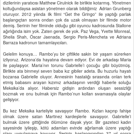
dizilerinin yaratıcısı Matthew Cirulnick ile birlikte kotarmış. Yönetmen
koltuğundaysa asistan yönetmen olarak bildiğimiz Adrian Grunberg
oturuyor. 2012 yılında ilk filmi “Get the Gringo” ile yaptığı parlak
başlangıçtan sonra ondan çok da uzak olmayan bir filmde motor
demiş. Serinin her filminde olduğu gibi oyuncu kadrosunda Stallone
ağırlığında isim yok. Zaten gerek de yok. Paz Vega, Yvette Monreal,
Sheila Shah, Óscar Jaenada, Sergio Peris-Mencheta ve Adriana
Barraza kadronun tamamlayıcıları.
Gelelim konuya… Rambo’yu bir çiftlikte sakin bir yaşam sürerken
izliyoruz. Arizona’da hayatına devam ediyor. Evi de arkadaşı Maria
ile paylaşıyor. Maria’nın torunu Gabrielle’i çocuğu gibi büyütmüş.
Birlikte ata binmeyi seven baba kız gibiler adeta. Bu huzurlu hayatı
bozansa Gabrielle oluyor. Annesinin hastalığı sırasında onları terk
etmiş babasını arayan kızımız arkadaşının verdiği haberle soluğu
Meksika’da alıyor. Habersiz gidişin ardından oluşan sessizliği
bozmak ve onu bulmak için Rambo’nun kolları sıvamasıyla olaylar
gelişiyor.
Bu kez Meksika karteliyle savaşıyor Rambo. Kızları kaçırıp fahişe
olmak üzere satan Martinez kardeşlerle savaşıyor. Gabrielle’i
bulmak üzere gittiğinde ölümüne dayak yiyor. Bir gazeteci kadın
sayesinde iyileşip, kötü adamları evinde ağırlamak üzere yaptığı
planı uygulamaya koyuyor. Serinin başlangıcından 37 yıl sonra