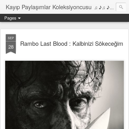
Kayıp Paylaşımlar Koleksiyoncusu
♫ ♪♫ ♪ ♫ ♪♫ ♪•♫♪ 2006'dan bu yana Film, Dizi, Müzik ve Kitaplar üzerine Yazılar Diyarı...
Pages
SEP
Rambo Last Blood : Kalbinizi Sökeceğim
28