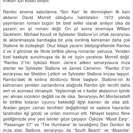
intikam için kolları sıvıyor.
Rambo sinema salonlarına “Son Kan” ile dönmüşken ilk kanı
akıtanın David Morrell olduğunu hatırlatalım. 1972 yılında
yayımlanan romanı bugün bir best seller olarak anılıyor olsa da
yazarın en iyi romanı değil. On yıl sonra sinemaya William
Sackheim, Michael Kozoll ve Sylvester Stallone’un ortak senaryosu
ile aktarılmasıyla bambaşka bir yola evrilmiş kahraman daha çok
Stallone ile özdeşleşti. Otuz kitaplı yazarın bibliyografisinde Rambo
2 ve 3 görünse de filmle birlikte çıkmış romanlar yalnızca. Yeniden
özel baskıyla sunulmuşsa da iki ve üçün yaratıcısı Morrell değil.
“Rambo 2”nin öyküsü Kevin Jarre’e aitken senaryosuna imza
atanlar ise Sylvester Stallone ve James Cameron. “Rambo 3”ün
senaryosu ise Sheldon Lettich ve Sylvester Stallone imzası taşıyor.
Rambo’daki ilk kırılma dördüncü filmle başlıyor. Stallone’nin iki
kahramanı yeniden canlandırma atağında Rambo için tercihi daha
sert ve acımasız olmasıydı. Yaşlanmıştı ve o kadar aksiyonun içinde
yer alması mümkün değildi ne de olsa. Senaryoyu Art Monterastelli
ile birlikte kotaran oyuncu beklediği ilgiyi kısmen de olsa aldı.
Aradan geçen zaman tercihleri değiştirmişti ve sadece hayranlar
tarafından ilgi gördü ve onları memnun etti. Nihayet beşinci filme
geldiğimizde yine yeni isimler göze çarpıyor. Öyküye “Wyatt Earp”,
“Passenger 57” ve “The Hurricane” ile tanıdığımız Dan Gordon ile
imza atan Stallone, senaryoyu da “South Beach” ve “Absentia”