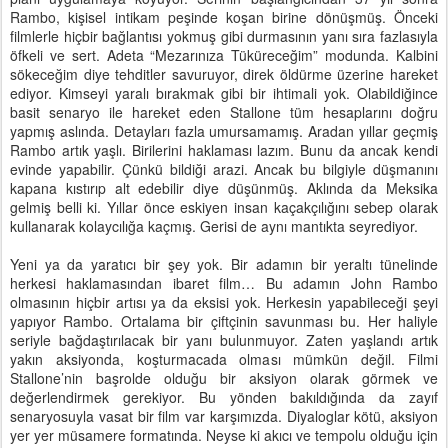
Rambo, kişisel intikam peşinde koşan birine dönüşmüş. Önceki
filmlerle hiçbir bağlantısı yokmuş gibi durmasının yanı sıra fazlasıyla
öfkeli ve sert. Adeta “Mezarınıza Tüküreceğim” modunda. Kalbini
sökeceğim diye tehditler savuruyor, direk öldürme üzerine hareket
ediyor. Kimseyi yaralı bırakmak gibi bir ihtimali yok. Olabildiğince
basit senaryo ile hareket eden Stallone tüm hesaplarını doğru
yapmış aslında. Detayları fazla umursamamış. Aradan yıllar geçmiş
Rambo artık yaşlı. Birilerini haklaması lazım. Bunu da ancak kendi
evinde yapabilir. Çünkü bildiği arazi. Ancak bu bilgiyle düşmanını
kapana kıstırıp alt edebilir diye düşünmüş. Aklında da Meksika
gelmiş belli ki. Yıllar önce eskiyen insan kaçakçılığını sebep olarak
kullanarak kolaycılığa kaçmış. Gerisi de aynı mantıkta seyrediyor.
Yeni ya da yaratıcı bir şey yok. Bir adamın bir yeraltı tünelinde
herkesi haklamasından ibaret film… Bu adamın John Rambo
olmasının hiçbir artısı ya da eksisi yok. Herkesin yapabileceği şeyi
yapıyor Rambo. Ortalama bir çiftçinin savunması bu. Her haliyle
seriyle bağdaştırılacak bir yanı bulunmuyor. Zaten yaşlandı artık
yakın aksiyonda, koşturmacada olması mümkün değil. Filmi
Stallone’nin başrolde olduğu bir aksiyon olarak görmek ve
değerlendirmek gerekiyor. Bu yönden bakıldığında da zayıf
senaryosuyla vasat bir film var karşımızda. Diyaloglar kötü, aksiyon
yer yer müsamere formatında. Neyse ki akıcı ve tempolu olduğu için