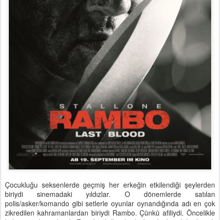
Çocukluğu seksenlerde geçmiş her erkeğin etkilendiği şeylerden
biriydi sinemadaki yıldızlar. O dönemlerde satılan
polis/asker/komando gibi setlerle oyunlar oynandığında adı en çok
zikredilen kahramanlardan biriydi Rambo. Çünkü afiliydi. Öncelikle