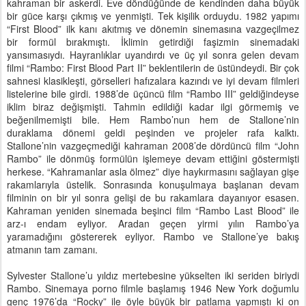
kahraman bir askerdi. Eve döndüğünde de kendinden daha büyük
bir güce karşı çıkmış ve yenmişti. Tek kişilik orduydu. 1982 yapımı
“First Blood” ilk kanı akıtmış ve dönemin sinemasına vazgeçilmez
bir formül bırakmıştı. İklimin getirdiği faşizmin sinemadaki
yansımasıydı. Hayranlıklar uyandırdı ve üç yıl sonra gelen devam
filmi “Rambo: First Blood Part II” beklentilerin de üstündeydi. Bir çok
sahnesi klasikleşti, görselleri hafızalara kazındı ve iyi devam filmleri
listelerine bile girdi. 1988’de üçüncü film “Rambo III” geldiğindeyse
iklim biraz değişmişti. Tahmin edildiği kadar ilgi görmemiş ve
beğenilmemişti bile. Hem Rambo’nun hem de Stallone’nin
duraklama dönemi geldi peşinden ve projeler rafa kalktı.
Stallone’nin vazgeçmediği kahraman 2008’de dördüncü film “John
Rambo” ile dönmüş formülün işlemeye devam ettiğini göstermişti
herkese. “Kahramanlar asla ölmez” diye haykırmasını sağlayan gişe
rakamlarıyla üstelik. Sonrasında konuşulmaya başlanan devam
filminin on bir yıl sonra gelişi de bu rakamlara dayanıyor esasen.
Kahraman yeniden sinemada beşinci film “Rambo Last Blood” ile
arz-ı endam eyliyor. Aradan geçen yirmi yılın Rambo’ya
yaramadığını göstererek eyliyor. Rambo ve Stallone’ye bakış
atmanın tam zamanı.
Sylvester Stallone’u yıldız mertebesine yükselten iki seriden biriydi
Rambo. Sinemaya porno filmle başlamış 1946 New York doğumlu
genç 1976’da “Rocky” ile öyle büyük bir patlama yapmıştı ki on