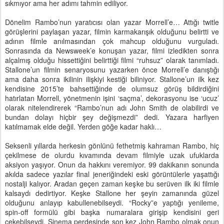
sıkmıyor ama her adımı tahmin ediliyor.
Dönelim Rambo’nun yaratıcısı olan yazar Morrell’e… Attığı twitle
görüşlerini paylaşan yazar, filmin karmakarışık olduğunu belirtti ve
adının filmle anılmasından çok mahcup olduğunu vurguladı.
Sonrasında da Newsweek’e konuşan yazar, filmi izledikten sonra
alçalmış olduğu hissettiğini belirttiği filmi “ruhsuz” olarak tanımladı.
Stallone’un filmin senaryosunu yazarken önce Morrell’e danıştığı
ama daha sonra ikilinin ilişkiyi kestiği biliniyor. Stallone’un ilk kez
kendisine 2015’te bahsettiğinde de olumsuz görüş bildirdiğini
hatırlatan Morrell, yönetmenin işini ‘saçma’, dekorasyonu ise ‘ucuz’
olarak nitelendirerek “Rambo’nun adı John Smith de olabilirdi ve
bundan dolayı hiçbir şey değişmezdi” dedi. Yazara harfiyen
katılmamak elde değil. Yerden göğe kadar haklı…
Seksenli yıllarda herkesin gönlünü fethetmiş kahraman Rambo, hiç
çekilmese de olurdu kıvamında devam filmiyle uzak ufuklarda
aksiyon yaşıyor. Onun da hakkını veremiyor. 99 dakikanın sonunda
akılda sadece yazılar final jeneriğindeki eski görüntülerle yaşattığı
nostalji kalıyor. Aradan geçen zaman keşke bu serüven ilk iki filmle
kalsaydı dedirtiyor. Keşke Stallone her şeyin zamanında güzel
olduğunu anlayıp kabullenebilseydi. “Rocky”e yaptığı yenileme,
spin-off formülü gibi başka numaralara girişip kendisini geri
çekebilseydi. Sinema perdesinde son kez John Rambo olmak onun