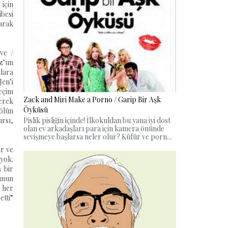
 için
ibesi
larak
ave /
z’un
ılara
Jen’i
eçim
Zack and Miri Make a Porno / Garip Bir Aşk
erek
Öyküsü
ölün
Pislik pisliğin içinde! İlkokuldan bu yana iyi dost
ırsı,
olan ev arkadaşları para için kamera önünde
sevişmeye başlarsa neler olur? Küfür ve porn...
ar ve
 yok.
ş bir
unun
 her
tti”