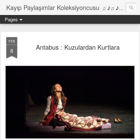
Kayıp Paylaşımlar Koleksiyoncusu
♫ ♪♫ ♪ ♫ ♪♫ ♪•♫♪ 2006'dan bu yana Film, Dizi, Müzik ve Kitaplar üzerine Yazılar Diyarı...
Pages
FEB
Antabus : Kuzulardan Kurtlara
8