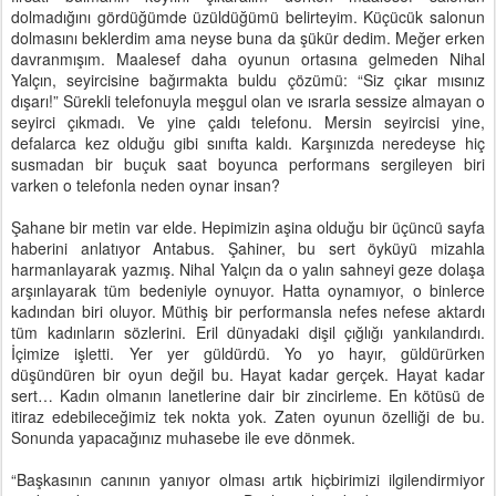
dolmadığını gördüğümde üzüldüğümü belirteyim. Küçücük salonun
dolmasını beklerdim ama neyse buna da şükür dedim. Meğer erken
davranmışım. Maalesef daha oyunun ortasına gelmeden Nihal
Yalçın, seyircisine bağırmakta buldu çözümü: “Siz çıkar mısınız
dışarı!” Sürekli telefonuyla meşgul olan ve ısrarla sessize almayan o
seyirci çıkmadı. Ve yine çaldı telefonu. Mersin seyircisi yine,
defalarca kez olduğu gibi sınıfta kaldı. Karşınızda neredeyse hiç
susmadan bir buçuk saat boyunca performans sergileyen biri
varken o telefonla neden oynar insan?
Şahane bir metin var elde. Hepimizin aşina olduğu bir üçüncü sayfa
haberini anlatıyor Antabus. Şahiner, bu sert öyküyü mizahla
harmanlayarak yazmış. Nihal Yalçın da o yalın sahneyi geze dolaşa
arşınlayarak tüm bedeniyle oynuyor. Hatta oynamıyor, o binlerce
kadından biri oluyor. Müthiş bir performansla nefes nefese aktardı
tüm kadınların sözlerini. Eril dünyadaki dişil çığlığı yankılandırdı.
İçimize işletti. Yer yer güldürdü. Yo yo hayır, güldürürken
düşündüren bir oyun değil bu. Hayat kadar gerçek. Hayat kadar
sert… Kadın olmanın lanetlerine dair bir zincirleme. En kötüsü de
itiraz edebileceğimiz tek nokta yok. Zaten oyunun özelliği de bu.
Sonunda yapacağınız muhasebe ile eve dönmek.
“Başkasının canının yanıyor olması artık hiçbirimizi ilgilendirmiyor