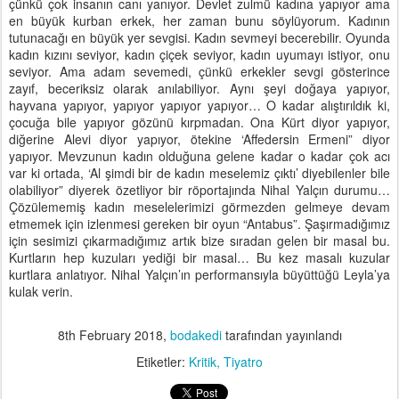
çünkü çok insanın canı yanıyor. Devlet zulmü kadına yapıyor ama
en büyük kurban erkek, her zaman bunu söylüyorum. Kadının
tutunacağı en büyük yer sevgisi. Kadın sevmeyi becerebilir. Oyunda
kadın kızını seviyor, kadın çiçek seviyor, kadın uyumayı istiyor, onu
seviyor. Ama adam sevemedi, çünkü erkekler sevgi gösterince
zayıf, beceriksiz olarak anılabiliyor. Aynı şeyi doğaya yapıyor,
hayvana yapıyor, yapıyor yapıyor yapıyor… O kadar alıştırıldık ki,
çocuğa bile yapıyor gözünü kırpmadan. Ona Kürt diyor yapıyor,
diğerine Alevi diyor yapıyor, ötekine ‘Affedersin Ermeni” diyor
yapıyor. Mevzunun kadın olduğuna gelene kadar o kadar çok acı
var ki ortada, ‘Al şimdi bir de kadın meselemiz çıktı’ diyebilenler bile
olabiliyor” diyerek özetliyor bir röportajında Nihal Yalçın durumu…
Çözülememiş kadın meselelerimizi görmezden gelmeye devam
etmemek için izlenmesi gereken bir oyun “Antabus”. Şaşırmadığımız
için sesimizi çıkarmadığımız artık bize sıradan gelen bir masal bu.
Kurtların hep kuzuları yediği bir masal… Bu kez masalı kuzular
kurtlara anlatıyor. Nihal Yalçın’ın performansıyla büyüttüğü Leyla’ya
kulak verin.
8th February 2018
,
bodakedi
tarafından yayınlandı
Etiketler:
Kritik
Tiyatro