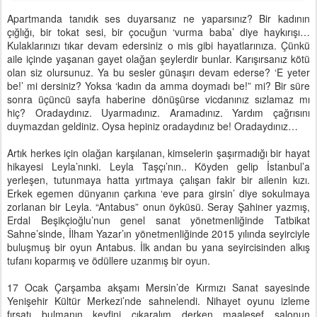
Apartmanda tanıdık ses duyarsanız ne yaparsınız? Bir kadının
çığlığı, bir tokat sesi, bir çocuğun ‘vurma baba’ diye haykırışı…
Kulaklarınızı tıkar devam edersiniz o mis gibi hayatlarınıza. Çünkü
aile içinde yaşanan gayet olağan şeylerdir bunlar. Karışırsanız kötü
olan siz olursunuz. Ya bu sesler günaşırı devam ederse? ‘E yeter
be!’ mi dersiniz? Yoksa ‘kadın da amma doymadı be!” mi? Bir süre
sonra üçüncü sayfa haberine dönüşürse vicdanınız sızlamaz mı
hiç? Oradaydınız. Uyarmadınız. Aramadınız. Yardım çağrısını
duymazdan geldiniz. Oysa hepiniz oradaydınız be! Oradaydınız…
Artık herkes için olağan karşılanan, kimselerin şaşırmadığı bir hayat
hikayesi Leyla’nınki. Leyla Taşçı’nın.. Köyden gelip İstanbul’a
yerleşen, tutunmaya hatta yırtmaya çalışan fakir bir ailenin kızı.
Erkek egemen dünyanın çarkına ‘eve para girsin’ diye sokulmaya
zorlanan bir Leyla. “Antabus” onun öyküsü. Seray Şahiner yazmış,
Erdal Beşikçioğlu’nun genel sanat yönetmenliğinde Tatbikat
Sahne’sinde, İlham Yazar’ın yönetmenliğinde 2015 yılında seyirciyle
buluşmuş bir oyun Antabus. İlk andan bu yana seyircisinden alkış
tufanı koparmış ve ödüllere uzanmış bir oyun.
17 Ocak Çarşamba akşamı Mersin’de Kırmızı Sanat sayesinde
Yenişehir Kültür Merkezi’nde sahnelendi. Nihayet oyunu izleme
fırsatı bulmanın keyfini çıkaralım derken maalesef salonun