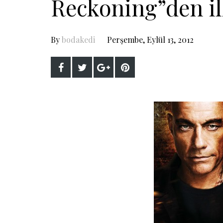
Reckoning”den il
By
bodakedi
Perşembe, Eylül 13, 2012