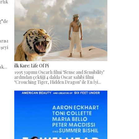
rtık
g”de
rısı
şeyi
ilk Kare: Life Of Pi
cak…
1995 yapımı Oscarlı filmi ‘Sense and Sensibility’
ardından çektiği 4 dalda Oscar sahibi filmi
‘Crouching Tiger, Hidden Dragon’ ile En İyi...