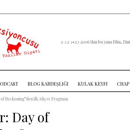
♫ ♪♫ ♪•♫♪ 2006'dan bu yana Film, Dizi,
PODCAST
BLOG KARDEŞLIĞI
KULAK KEYFI
CHAP
y of Reckoning”den ilk Afiş ve Fragman
r: Day of