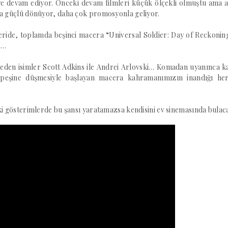
e devam ediyor. Önceki devam filmleri küçük ölçekli olmuştu ama a
aha güçlü dönüyor, daha çok promosyonla geliyor.
ı seride, toplamda beşinci macera “Universal Soldier: Day of Reckonin
s…
den isimler Scott Adkins ile Andrei Arlovski… Komadan uyanınca ka
peşine düşmesiyle başlayan macera kahramanımızın inandığı her
eki gösterimlerde bu şansı yaratamazsa kendisini ev sinemasında bula