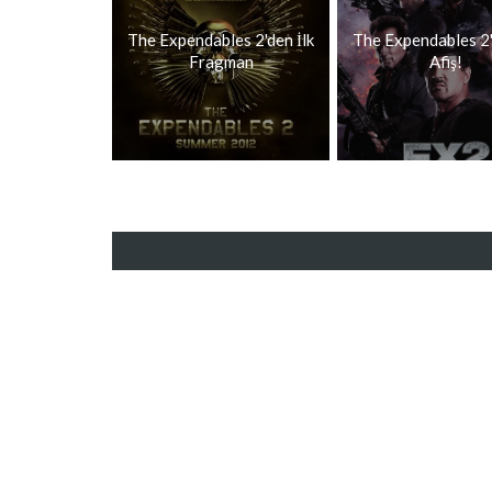
The Expendables 2'den İlk
The Expendables 2'
Fragman
Afiş!