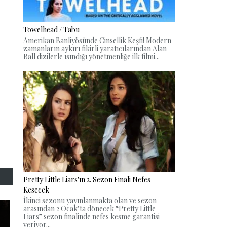
Towelhead / Tabu
Amerikan Banliyösünde Cinsellik Keşfi! Modern
zamanların aykırı fikirli yaratıcılarından Alan
Ball dizilerle ısındığı yönetmenliğe ilk filmi...
Pretty Little Liars'ın 2. Sezon Finali Nefes
Kesecek
İkinci sezonu yayınlanmakta olan ve sezon
arasından 2 Ocak’ta dönecek “Pretty Little
Liars” sezon finalinde nefes kesme garantisi
veriyor...