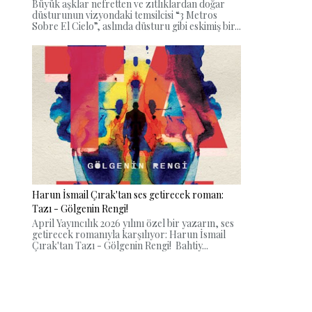
Büyük aşklar nefretten ve zıtlıklardan doğar
düsturunun vizyondaki temsilcisi “3 Metros
Sobre El Cielo”, aslında düsturu gibi eskimiş bir...
Harun İsmail Çırak'tan ses getirecek roman:
Tazı - Gölgenin Rengi!
April Yayıncılık 2026 yılını özel bir yazarın, ses
getirecek romanıyla karşılıyor: Harun İsmail
Çırak'tan Tazı - Gölgenin Rengi! Bahtiy...