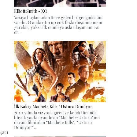
Elliott Smith - XO
Yazıya başlamadan önce gelen bir gerginlik ânı
vardır. O anda oturup çok fazla düşünmemem
gerekir, yoksa ilk cümleye asla ulaşamam. Bu
en...
İlk Bakış: Machete Kills / Ustura Dönüyor
2010 yılında vizyona giren ve kendi türünde
büyük yankı uyandıran “Machete/Ustura”nın
devam filmi olan “Machete Kills”, “Ustura
Dönüyor” ...
şarı