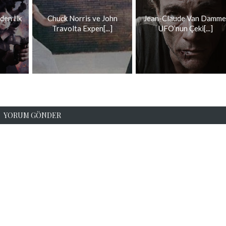
den İlk
Chuck Norris ve John
Jean-Claude Van Damme
Travolta Expen[...]
UFO’nun Çeki[...]
YORUM GÖNDER