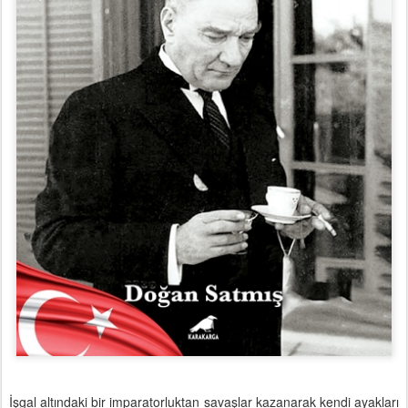
İşgal altındaki bir imparatorluktan savaşlar kazanarak kendi ayakları