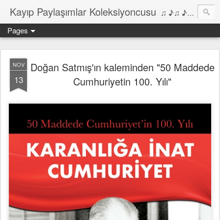
Kayıp Paylaşımlar Koleksiyoncusu
♫ ♪♫ ♪ ♫ ♪♫ ♪•♫♪ 2006'dan bu yana Film, Dizi, Müzik ve Kitaplar üzerine Yazılar Diyarı...
Pages
Doğan Satmış'ın kaleminden "50 Maddede
NOV
13
Cumhuriyetin 100. Yılı"