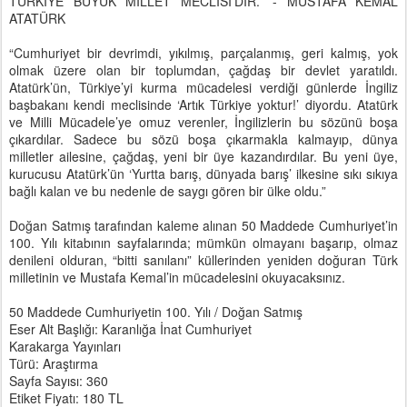
TÜRKİYE BÜYÜK MİLLET MECLİSİ’DİR.” - MUSTAFA KEMAL
ATATÜRK
“Cumhuriyet bir devrimdi, yıkılmış, parçalanmış, geri kalmış, yok
olmak üzere olan bir toplumdan, çağdaş bir devlet yaratıldı.
Atatürk’ün, Türkiye’yi kurma mücadelesi verdiği günlerde İngiliz
başbakanı kendi meclisinde ‘Artık Türkiye yoktur!’ diyordu. Atatürk
ve Milli Mücadele’ye omuz verenler, İngilizlerin bu sözünü boşa
çıkardılar. Sadece bu sözü boşa çıkarmakla kalmayıp, dünya
milletler ailesine, çağdaş, yeni bir üye kazandırdılar. Bu yeni üye,
kurucusu Atatürk’ün ‘Yurtta barış, dünyada barış’ ilkesine sıkı sıkıya
bağlı kalan ve bu nedenle de saygı gören bir ülke oldu.”
Doğan Satmış tarafından kaleme alınan 50 Maddede Cumhuriyet’in
100. Yılı kitabının sayfalarında; mümkün olmayanı başarıp, olmaz
denileni olduran, “bitti sanılanı” küllerinden yeniden doğuran Türk
milletinin ve Mustafa Kemal’in mücadelesini okuyacaksınız.
50 Maddede Cumhuriyetin 100. Yılı / Doğan Satmış
Eser Alt Başlığı: Karanlığa İnat Cumhuriyet
Karakarga Yayınları
Türü: Araştırma
Sayfa Sayısı: 360
Etiket Fiyatı: 180 TL