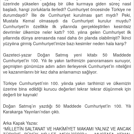
üzerinde yükselen çağdaş bir ülke kurmaya giden süreç nasıl
başladı, hangi zorluklarla ilerledi? Cumhuriyet öncesinde Türkiye ne
durumdaydı? İlle de Cumhuriyet kurulması şart mıydı? Peki,
Mustafa Kemal olmasaydı da Cumhuriyet kurulur muydu?
Cumhuriyet’in özellikle ilk yıllarında gerçekleştirilen kesintisiz
devrimler ülkemize neler kattı? 100. yılına gelen Cumhuriyet ilk
yıllarında dünya arenasında nasıl daha ön planda olabilmişti? İkinci
yüzyılına girmiş Cumhuriyet’imize bazı kesimler neden hala karşı?
Gazeteci-yazar Doğan Satmış yeni kitabı 50 Maddede
Cumhuriyet’in 100. Yılı ile yakın tarihimizin panoramasını sunuyor,
geçmişten günümüze adım adım ilerleyerek Cumhuriyet’in niteliğini
ve kazanımlarını bir kez daha anlamamızı sağlıyor.
Türkiye Cumhuriyeti’nin 100. yılında yakın tarihimizi ve ülkemizin
üzerine bina edildiği kurucu değerleri tekrar tekrar düşünmek için
değerli bir kaynak!
Doğan Satmış’ın yazdığı 50 Maddede Cumhuriyet’in 100. Yılı
Karakarga Yayınları’ndan çıktı.
Arka Kapak Yazısı:
“MİLLETİN SALTANAT VE HAKİMİYET MAKAMI YALNIZ VE ANCAK