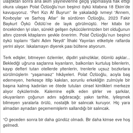
ulaştıktan sonra ana akım yayınevlerine geçiş yapmasıyla hak ettiği
okura ulaşan Polat Özlüoğlu’nun beşinci öykü kitabına 18 Ekim’de
kavuşuyoruz. “Peri Kızı Af Buyrun” ile yakaladığı ivmeyi “Annem,
Kovboylar ve Sarhoş Atlar” ile sürdüren Özlüoğlu, 2023 Fakir
Baykurt Öykü Ödülü’ne de layık görülmüştü. Her kitabı bir
öncekinden iyi olan, sürekli gelişen öykücülerimizden biri olduğunun
altını çizerek kitaplarını şevkle öneririm. Polat Özlüoğlu’nun beşinci
öykü toplamı “Sahi Adım Neydi” İthaki Yayınları etiketiyle raflarda
yerini alıyor. Iskalamayın diyerek pası bültene atıyorum.
Terk edişler, bitmeyen özlemler, dipdiri yalnızlıklar, ölümlü aşklar...
Beklediği uğruna saçlarına kıyanların, balkonları kurtuluş bilenlerin,
kayıp defteri tutan otellerde yitenlerin, trenlerle uçsuz bozkırlara
sürülmüşlerin “yaşamasız” hikâyeleri. Polat Özlüoğlu, acıyla baş
edemeyen, herkesçe itilip kakılan, sorunlu erkekliğin zulmüyle bir
başına kalmış kadınları ve ötede tutulan cinsel kimlikleri merkeze
alıyor öykülerinde. Kalemine eşlik eden şiirler ve şarkılar,
okuyanların çoğunun adını sığdıracağı; yakın tarihle, iyileşmek
bilmeyen yaralarla örülü, nostaljik bir salıncak kuruyor. Hiç yara
almadan aynadan geçememişlerin sallandığı bir salıncak.
“O geceden sonra bir daha gündüz olmadı. Bir daha kimse eve hoş
gelmedi.