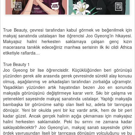
True Beauty, çevresi tarafından kabul görmek ve beğenilmek için
makyaj sanatında ustalaşan lise öğrencisi Joo Gyeong’in hikayesi.
Makyajsız halini herkesten saklamaya çalışan genç kızın
macerasına tanıklık edeceğiniz manhwa serisinin ilk iki cildi Athica
etiketiyle raflarda…
True Beauty 1
Joo Gyeong bir lise öğrencisidir. Küçüklüğünden beri görünüşü
yüzünden gerek aile arasında gerek çevresinde sürekli alay konusu
olmuş, aşağılanmış ve arkadaşları tarafından zorbalığa uğramıştır.
Yaşadıkları yüzünden artık hayatından bezen Joo en sonunda
makyajla görünüşünü değiştirmeye karar verir. Sıkı bir çalışma ve
yetenekleri sayesinde makyaj sanatında ustalaşır. Yaptığı makyajla
bambaşka bir görünüme sahip olan liseli kız, adeta bir tanrıçaya
dönüşür. Yeni bir okulda yeni bir kız vardır artık, hem de bir peri
kadar güzel. Ancak gerçek halinin açığa çıkmaması için makyajsız
halini herkesten saklamalıdır. Peki bu sırrını ne zamana kadar
saklayabilecektir? Joo Gyeong’un, makyaj sanatı sayesinde çirkin
ördek yavrusundan liseli bir tanrıçaya dönüşüm yolculuğunu ve bu