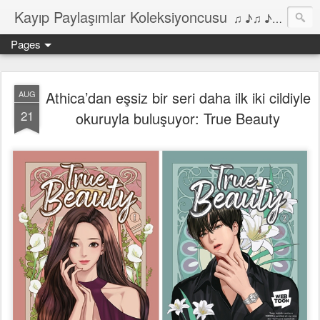
Kayıp Paylaşımlar Koleksiyoncusu
♫ ♪♫ ♪ ♫ ♪♫ ♪•♫♪ 2006'dan bu yana Film, Dizi, Müzik ve Kitaplar üzerine Yazılar Diyarı...
Pages
Athica’dan eşsiz bir seri daha ilk iki cildiyle
AUG
21
okuruyla buluşuyor: True Beauty