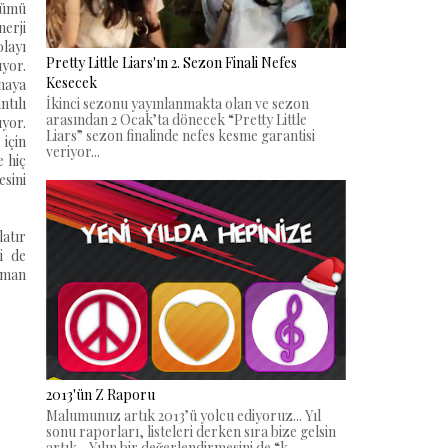
üşümü
nerji
layı
Pretty Little Liars'ın 2. Sezon Finali Nefes
yor.
Kesecek
maya
ntılı
İkinci sezonu yayınlanmakta olan ve sezon
arasından 2 Ocak’ta dönecek “Pretty Little
ıyor.
Liars” sezon finalinde nefes kesme garantisi
için
veriyor...
e hiç
sini
atır
i de
oman
2013'ün Z Raporu
Malumunuz artık 2013’ü yolcu ediyoruz... Yıl
sonu raporları, listeleri derken sıra bize gelsin
artık... Yılın bir değerlendirmesini de “k...