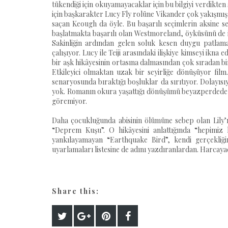
tükendiği için okuyamayacaklar için bu bilgiyi verdikten
için başkarakter Lucy Fly rolüne Vikander çok yakışmış d
saçan Keough da öyle. Bu başarılı seçimlerin aksine s
başlatmakta başarılı olan Westmoreland, öyküsünü de 
Sakinliğin ardından gelen soluk kesen duygu patlama
çalışıyor. Lucy ile Teiji arasındaki ilişkiye kimseyi ikna
bir aşk hikâyesinin ortasına dalmasından çok sıradan bi
Etkileyici olmaktan uzak bir seyirliğe dönüşüyor fi
senaryosunda bıraktığı boşluklar da sırıtıyor. Dolayısıy
yok. Romanın okura yaşattığı dönüşümü beyazperdede y
göremiyor.
Daha çocukluğunda abisinin ölümüne sebep olan Lily’n
“Deprem Kuşu”. O hikâyesini anlattığında “hepimiz ke
yankılayamayan “Earthquake Bird”, kendi gerçekliğ
uyarlamaları listesine de adını yazdıranlardan. Harcaya
Share this: