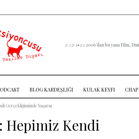
♫ ♪♫ ♪•♫♪ 2006'dan bu yana Film, Dizi,
PODCAST
BLOG KARDEŞLIĞI
KULAK KEYFI
CHAP
di Gerçekliğimizde Yaşarız
: Hepimiz Kendi