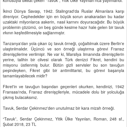
konusuyla dikkat çeken “Tavuk”, Yitik Ülke Yayınları’nca yayımlandı.
İkinci Dünya Savaşı, 1942. Stalingrad'da Ruslar Almanlara karşı
direniyor. Cephedekiler için en büyük sorun anakaradan bu kadar
uzaktaki milyonlarca askerin, nasıl karnını doyuracağıdır. Bu büyük
problemin çözümü, on beş günde kesime hazır hale gelen bir tavuk
ırkının keşfedilmesiyle sağlanmıştır.
Tanzanya'dan yola çıkan üç tavuk örneği, çoğaltılmak üzere Berlin'e
ulaştırılmalıdır. Üçüncü ve son örneği ulaştırma görevi Fransız
direnişçilerine verilmişir. Ne var ki, Marsilya limanında direnişçilerin
yerine, talihin bir cilvesi olarak Türk denizci Fikret, kendini bu
misyonu üstlenmiş bulur. Bütün gizli servisler bu son tavuğun
peşindeyken, Fikret gibi bir antimilitarist, bu görevi başarıyla
tamamlayabilecek midir?
Fikret'in ve tavuğun başından geçenleri okurken, kendinizi, 1942
Fransası'nda, Fransız direnişçileriyle, mücadele dolu bir yolculuğa
çıkmış bulacaksınız.
Tavuk, Serdar Çekinmez'den unutulmaz bir kara mizah örneği.
“Tavuk”, Serdar Çekinmez, Yitik Ülke Yayınları, Roman, 248 sf.,
Şubat 2018, 23 TL