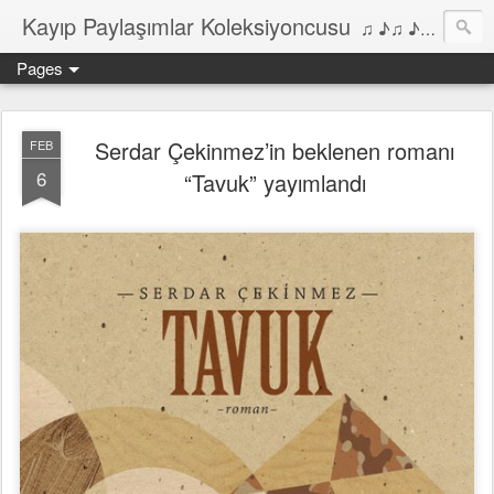
Kayıp Paylaşımlar Koleksiyoncusu
♫ ♪♫ ♪ ♫ ♪♫ ♪•♫♪ 2006'dan bu yana Film, Dizi, Müzik ve Kitaplar üzerine Yazılar Diyarı...
Pages
Serdar Çekinmez’in beklenen romanı
FEB
6
“Tavuk” yayımlandı