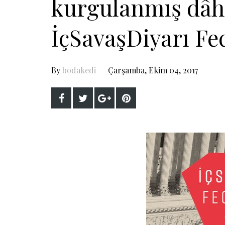
kurgulanmış dâhi
İçSavaşDiyarı Fe
By
bodakedi
Çarşamba, Ekim 04, 2017