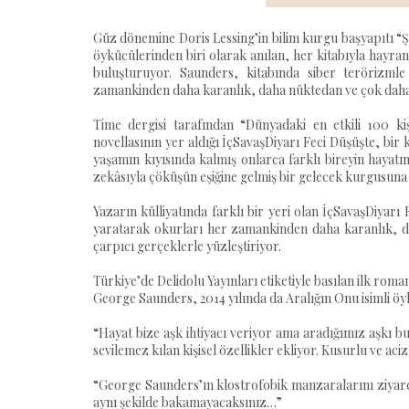
Güz dönemine Doris Lessing’in bilim kurgu başyapıtı “Şik
öykücülerinden biri olarak anılan, her kitabıyla hayra
buluşturuyor. Saunders, kitabında siber terörizml
zamankinden daha karanlık, daha nüktedan ve çok daha 
Time dergisi tarafından “Dünyadaki en etkili 100 ki
novellasının yer aldığı İçSavaşDiyarı Feci Düşüşte, bir 
yaşamın kıyısında kalmış onlarca farklı bireyin hayatı
zekâsıyla çöküşün eşiğine gelmiş bir gelecek kurgusuna 
Yazarın külliyatında farklı bir yeri olan İçSavaşDiyarı
yaratarak okurları her zamankinden daha karanlık, d
çarpıcı gerçeklerle yüzleştiriyor.
Türkiye’de Delidolu Yayınları etiketiyle basılan ilk ro
George Saunders, 2014 yılında da Aralığın Onu isimli öy
“Hayat bize aşk ihtiyacı veriyor ama aradığımız aşkı b
sevilemez kılan kişisel özellikler ekliyor. Kusurlu ve aci
“George Saunders’ın klostrofobik manzaralarını ziyaret
aynı şekilde bakamayacaksınız…”