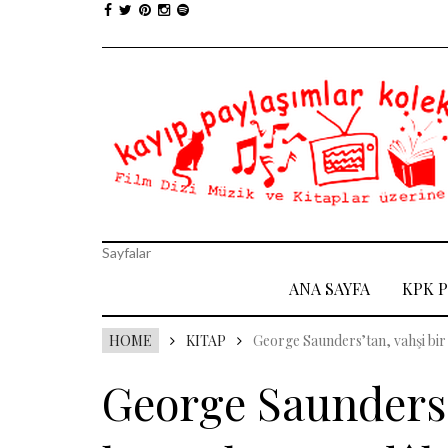
Sayfalar
ANA SAYFA
KPK 
HOME
KITAP
George Saunders’tan, vahşi bir
George Saunders’