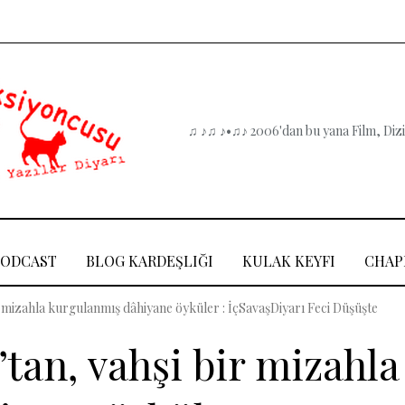
♫ ♪♫ ♪•♫♪ 2006'dan bu yana Film, Dizi,
PODCAST
BLOG KARDEŞLIĞI
KULAK KEYFI
CHAP
 mizahla kurgulanmış dâhiyane öyküler : İçSavaşDiyarı Feci Düşüşte
tan, vahşi bir mizahla