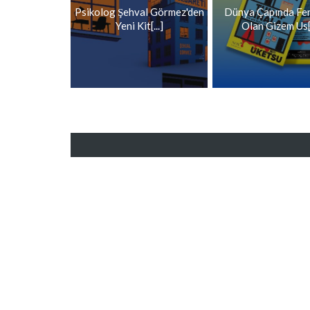
Psikolog Şehval Görmez'den
Dünya Çapında F
Yeni Kit[...]
Olan Gizem Us[.