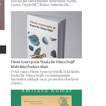
Satrapi'nin editörlüğünde hazırlanan “Kadın,
e
Yaşam, Özgürlük”, Mahsa Amini'nin ölü...
Füsun Aymergen'in “Başka Bir Dünya Değil”
kitabı ikinci baskıya ulaştı
Öykü yazarı Füsun Aymergen'in ilk öykü kitabı
Başka Bir Dünya Değil, yayımlanmasının
üzerinden yaklaşık on ay geçmeden okurların
yoğun i...