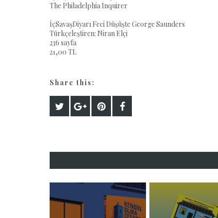
The Philadelphia Inquirer
İçSavaşDiyarı Feci Düşüşte George Saunders
Türkçeleştiren: Niran Elçi
236 sayfa
21,00 TL
Share this: