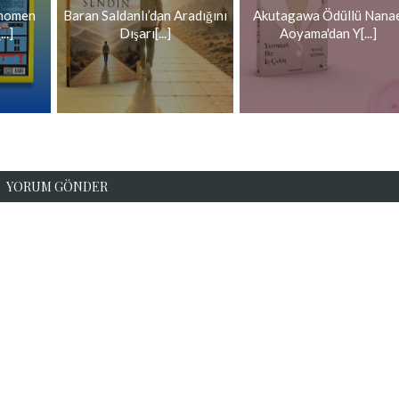
enomen
Baran Saldanlı’dan Aradığını
Akutagawa Ödüllü Nana
..]
Dışarı[...]
Aoyama'dan Y[...]
YORUM GÖNDER