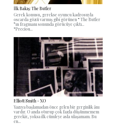
İlk Bakış: The Butler
Gerek konusu, gerekse oyuncu kadrosuyla
oscarda gözü varmış gibi görünen “ The Butler
”ın fragmanı sonunda görücüye çıktı...
“Preciou...
Elliott Smith - XO
Yazıya başlamadan önce gelen bir gerginlik ânı
vardır. O anda oturup çok fazla düşünmemem
gerekir, yoksa ilk cümleye asla ulaşamam. Bu
en...