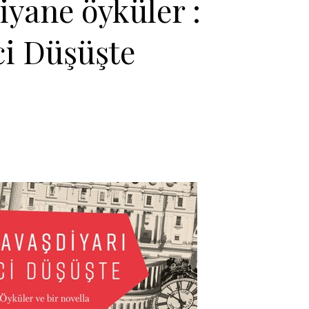
yane öyküler :
ci Düşüşte