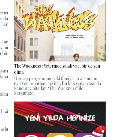
eyici
kurla
 her
 bir
 yani
u bir
The Wackness : Yeterince salak var, bir de sen
nyası
olma!
daha
İf 2009 programında iki filmiyle arzı endam
eyleyen Jonathan Levine, bu kez senaryosu da
kendisine ait olan “The Wackness” ile
karşımızd...
 olan
 bizi
 asla