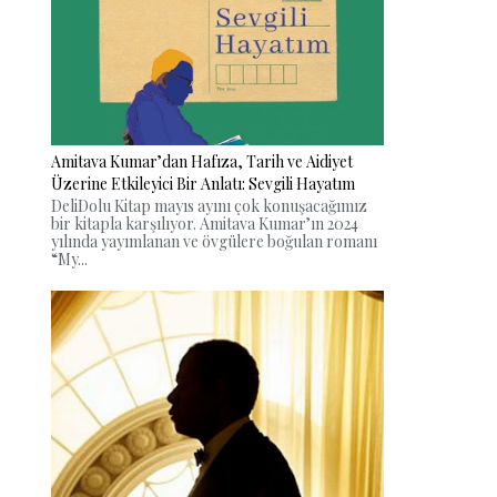
Amitava Kumar’dan Hafıza, Tarih ve Aidiyet
Üzerine Etkileyici Bir Anlatı: Sevgili Hayatım
DeliDolu Kitap mayıs ayını çok konuşacağımız
bir kitapla karşılıyor. Amitava Kumar’ın 2024
yılında yayımlanan ve övgülere boğulan romanı
“My...