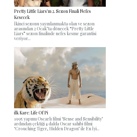
Pretty Little Liars'ın 2. Sezon Finali Nefes
Kesecek
İkinci sezonu yayınlanmakta olan ve sezon
arasından 2 Ocak’ta dönecek “Pretty Little
Liars” sezon finalinde nefes kesme garantisi
veriyor...
ilk Kare: Life Of Pi
1995 yapımı Oscarlı filmi ‘Sense and Sensibility’
ardından çektiği 4 dalda Oscar sahibi filmi
‘Crouching Tiger, Hidden Dragon’ ile En İyi...