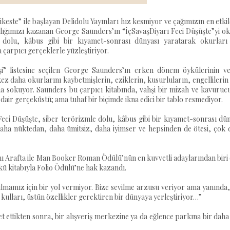
este” ile başlayan Delidolu Yayınları hız kesmiyor ve çağımızın en etkil
nlığımızı kazanan George Saunders’ın “İçSavaşDiyarı Feci Düşüşte”yi o
e dolu, kâbus gibi bir kıyamet-sonrası dünyası yaratarak okurları
çarpıcı gerçeklerle yüzleştiriyor.
şi” listesine seçilen George Saunders’ın erken dönem öykülerinin ve
kez daha okurlarını kaybetmişlerin, eziklerin, kusurluların, engellilerin
na sokuyor. Saunders bu çarpıcı kitabında, vahşi bir mizah ve kavuruc
dair gerçeküstü; ama tuhaf bir biçimde ikna edici bir tablo resmediyor.
 Feci Düşüşte, siber terörizmle dolu, kâbus gibi bir kıyamet-sonrası dü
aha nüktedan, daha ümitsiz, daha iyimser ve hepsinden de ötesi, çok 
manı Arafta ile Man Booker Roman Ödülü’nün en kuvvetli adaylarından biri
kü kitabıyla Folio Ödülü’ne hak kazandı.
ulmamız için bir yol vermiyor. Bize sevilme arzusu veriyor ama yanında,
z kulları, üstün özellikler gerektiren bir dünyaya yerleştiriyor…”
 ettikten sonra, bir alışveriş merkezine ya da eğlence parkına bir daha