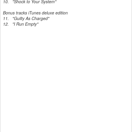
10.
"Shock to Your System"
Bonus tracks iTunes deluxe edition
11.
"Guilty As Charged"
12.
"I Run Empty"