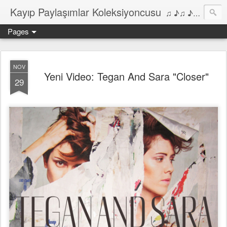
Kayıp Paylaşımlar Koleksiyoncusu
♫ ♪♫ ♪ ♫ ♪♫ ♪•♫♪ 2006'dan bu yana Film, Dizi, Müzik ve Kitaplar üzerine Yazılar Diyarı...
Pages
NOV
Yeni Video: Tegan And Sara "Closer"
29