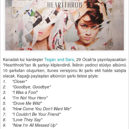
Kanadalı kız kardeşler
Tegan and Sara
, 29 Ocak'ta yayınlayacakları
"Heartthrob"tan ilk şarkıyı kliplendirdi. İkilinin yedinci stüdyo albümü
10 şarkıdan oluşurken, itunes versiyonu iki şarkı ekli halde satışta
olacak. Kapağı paylaşılan albümün şarkı listesi şöyle:
1.
"Closer"
2.
"Goodbye, Goodbye"
3.
"I Was a Fool"
4.
"I'm Not Your Hero"
5.
"Drove Me Wild"
6.
"How Come You Don't Want Me"
7.
"I Couldn't Be Your Friend"
8.
"Love They Say"
9.
"Now I'm All Messed Up"