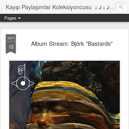
Kayıp Paylaşımlar Koleksiyoncusu
♫ ♪♫ ♪ ♫ ♪♫ ♪•♫♪ 2006'dan bu yana Film, Dizi, Müzik ve Kitaplar üzerine Yazılar Diyarı...
Pages
NOV
Album Stream: Björk "Bastards"
15