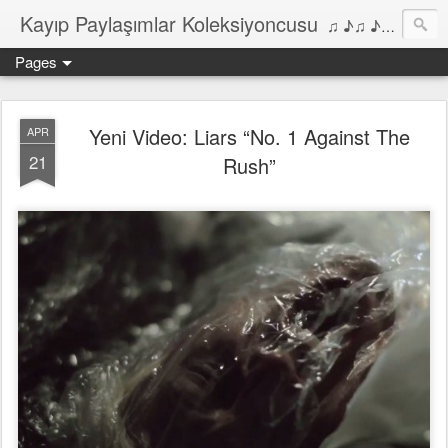
Kayıp Paylaşımlar Koleksiyoncusu
♫ ♪♫ ♪ ♫ ♪♫ ♪•♫♪ 2006'dan bu yana Film, Dizi, Müzik ve Kitaplar üzerine Yazılar Diyarı...
Pages
Yeni Video: Liars “No. 1 Against The
APR
21
Rush”