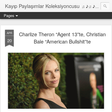
Kayıp Paylaşımlar Koleksiyoncusu
♫ ♪♫ ♪ ♫ ♪♫ ♪•♫♪ 2006'dan bu yana Film, Dizi, Müzik ve Kitaplar üzerine Yazılar Diyarı...
Pages
Charlize Theron “Agent 13”te, Christian
APR
20
Bale “American Bullshit”te