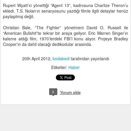
Rupert Wyatt’ın yönettiği “Agent 13”, kadrosuna Charlize Theron’u
ekledi. T.S. Nolan‘ın senaryosunu yazdığı filmle ilgili detaylar henüz
paylaşılmış değil.
Christian Bale, “The Fighter” yönetmeni David O. Russell ile
“American Bullshit”te tekrar bir araya geliyor. Eric Warren Singer’ın
kaleme aldığı film, 1970’lerdeki FBI’I konu alıyor. Projeye Bradley
Cooper’ın da dahil olacağı dedikodular arasında.
20th April 2012
,
bodakedi
tarafından yayınlandı
Etiketler:
Haber
0
Yorum ekle