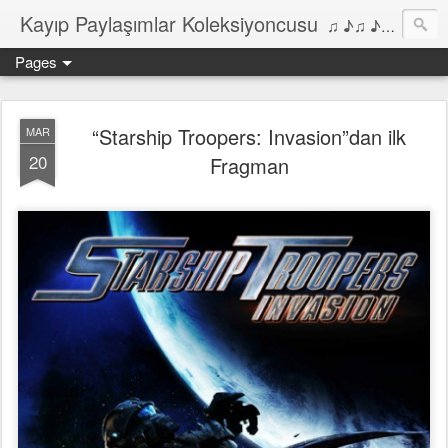
Kayıp Paylaşımlar Koleksiyoncusu
♫ ♪♫ ♪ ♫ ♪♫ ♪•♫♪ 2006'dan bu yana Film, Dizi, Müzik ve Kitaplar üzerine Yazılar Diyarı...
Pages
“Starship Troopers: Invasion”dan ilk
MAR
20
Fragman