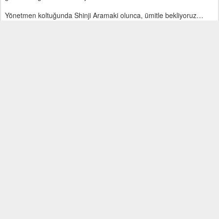
Yönetmen koltuğunda Shinji Aramaki olunca, ümitle bekliyoruz…
20th March 2012
,
bodakedi
tarafından yayınlandı