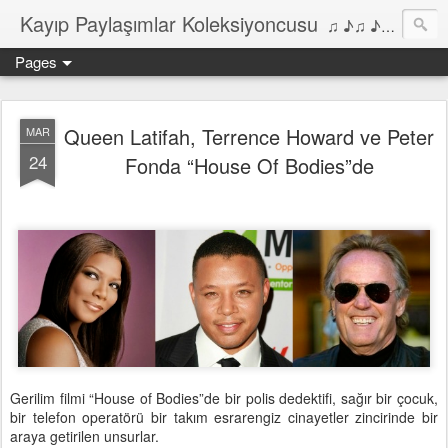
Kayıp Paylaşımlar Koleksiyoncusu
♫ ♪♫ ♪ ♫ ♪♫ ♪•♫♪ 2006'dan bu yana Film, Dizi, Müzik ve Kitaplar üzerine Yazılar Diyarı...
Pages
Queen Latifah, Terrence Howard ve Peter
MAR
24
Fonda “House Of Bodies”de
Gerilim filmi “House of Bodies”de bir polis dedektifi, sağır bir çocuk,
bir telefon operatörü bir takım esrarengiz cinayetler zincirinde bir
araya getirilen unsurlar.