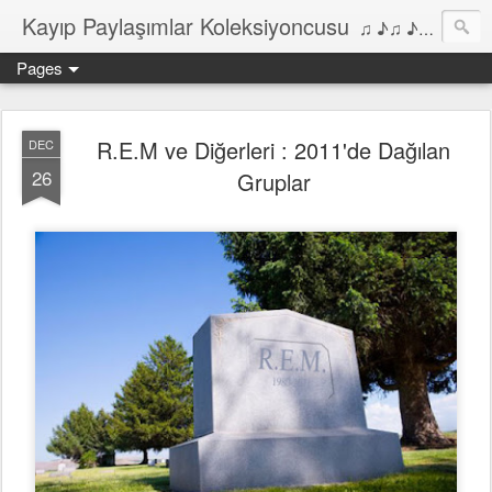
Kayıp Paylaşımlar Koleksiyoncusu
♫ ♪♫ ♪ ♫ ♪♫ ♪•♫♪ 2006'dan bu yana Film, Dizi, Müzik ve Kitaplar üzerine Yazılar Diyarı...
Pages
R.E.M ve Diğerleri : 2011'de Dağılan
DEC
26
Gruplar