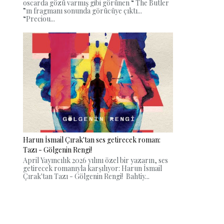
oscarda gözü varmış gibi görünen “ The Butler
”ın fragmanı sonunda görücüye çıktı...
“Preciou...
Harun İsmail Çırak'tan ses getirecek roman:
Tazı - Gölgenin Rengi!
April Yayıncılık 2026 yılını özel bir yazarın, ses
getirecek romanıyla karşılıyor: Harun İsmail
Çırak'tan Tazı - Gölgenin Rengi! Bahtiy...