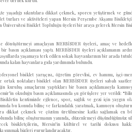
 sever dernek kurdu.
kte yaşadığı sıkıntılara dikkat çekmek, sporcu yetiştirmek ve günd
let turları ve aktiviteleri yapan Mersin Perşembe Akşamı Bisikletçil
 Üniversitesi Bisiklet Topluluğu üyeleri bir araya gelerek Mersin Bis
üne dönüştürmeyi amaçlayan MERBİSDER üyeleri, amaç ve hedefle
bir basın açıklaması yaptı. MERBİSDER üyeleri açıklamanın ardı
 koşullarda yaşamaya terk edilen sokak hayvanlarının bir arada tutul
unda kalan hayvanlara gıda yardımında bulundu.
fesyonel bisiklet yarışçısı, öğretim görevlisi, ev hanımı, işçi-me
ve ortak noktaları bisiklet olan MERBİSDER üyeleri sabah saatler
in kuruluş amaçlarını yaptıkları bir basın açıklamasıyla kamuo
r’in okuduğu basın açıklamasında şu görüşlere yer verildi: “Bilin
 Bisikletin kentimizde eğlence, spor, sağlık ve gezi için yaygın ol
oplumda bu konuda bilinç ve farkındalık yaratmak, kamuoyu oluştur
ntılara dikkat çekmek ve çözüm üretilmesine katkı sağlamak en b
oplumda bilinç oluşturmanın yanında, düzenlemeyi düşündüğümüz ul
ecek bisikletçilerin, Mersin’in kültürel ve tarihi dokusu hakk
tkı sunmak bizleri gururlandıracaktır.