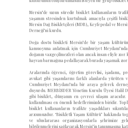
kültürünün oluşturulmasını isteyen bir grup bisiklet
Mersin’de uzun süredir bisiklet kullananların trafi
yaşamın stresinden kurtulmak amacıyla çeşitli bisik
Mersin Dağ Bisikletçileri (MDB), Keyfepedal ve Mersin
Derneği’ni kurdu.
Doğa dostu bisikleti Mersin’de bir yaşam kültür
kamuoyuna anlatmak için Cumhuriyet Meydanı’nda 
doğanın vazgeçilmezleri olan ancak insan eliyle zor
hayvan barınağına pedallayarak burada yaşamak zor
Aralarında öğrenci, öğretim görevlisi, işadamı, pro
avukat gibi yaşamlarını farklı alanlarda yürüten 
Cumhuriyet Meydanı’nda bir araya gelerek derneğ
duyurdu. MERBİSDER Yönetim Kurulu Üyesi Halil Demi
gibi bisiklet, dünyanın en çevreci ulaşım aracıdır.
kullanılması en önemli hedeflerimizden biridir. T
bisiklet kullananların trafikte yaşadıkları sıkı
arzumuzdur. ‘Bisikletli Yaşam Kültürü’ hakkında t
ve uluslararası organizasyonlarla şehrimize gel
bilgilenmelerini sağlayarak Mersin’in tanınmasına ka