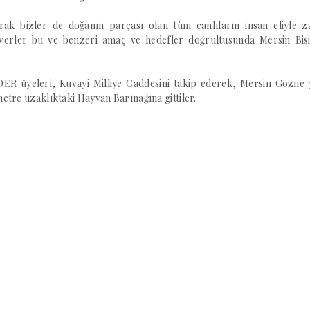
arak bizler de doğanın parçası olan tüm canlıların insan eliyle z
everler bu ve benzeri amaç ve hedefler doğrultusunda Mersin Bisi
ER üyeleri, Kuvayi Milliye Caddesini takip ederek, Mersin Gözne 
etre uzaklıktaki Hayvan Barınağına gittiler.