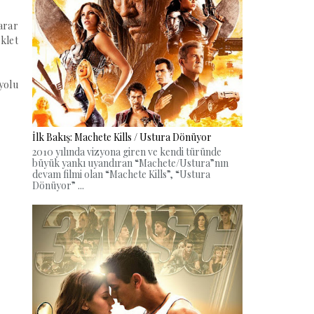
arar
klet
yolu
İlk Bakış: Machete Kills / Ustura Dönüyor
2010 yılında vizyona giren ve kendi türünde
büyük yankı uyandıran “Machete/Ustura”nın
devam filmi olan “Machete Kills”, “Ustura
Dönüyor” ...