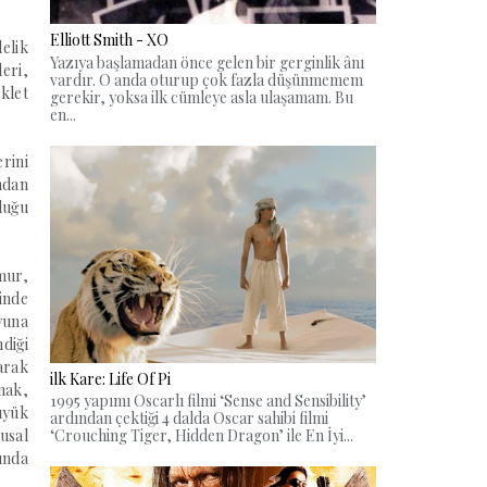
Elliott Smith - XO
elik
Yazıya başlamadan önce gelen bir gerginlik ânı
eri,
vardır. O anda oturup çok fazla düşünmemem
iklet
gerekir, yoksa ilk cümleye asla ulaşamam. Bu
en...
rini
ndan
duğu
mur,
inde
yuna
diği
arak
ilk Kare: Life Of Pi
mak,
1995 yapımı Oscarlı filmi ‘Sense and Sensibility’
üyük
ardından çektiği 4 dalda Oscar sahibi filmi
usal
‘Crouching Tiger, Hidden Dragon’ ile En İyi...
ında