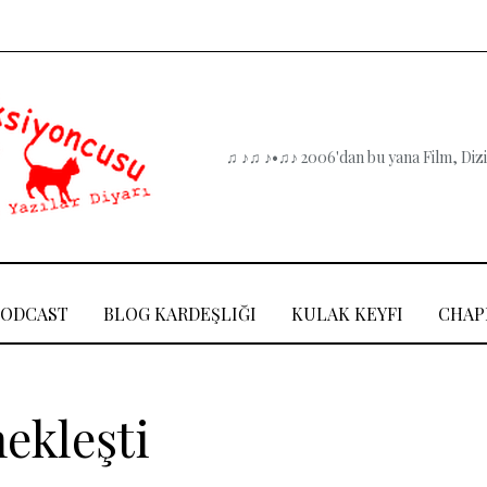
♫ ♪♫ ♪•♫♪ 2006'dan bu yana Film, Dizi,
PODCAST
BLOG KARDEŞLIĞI
KULAK KEYFI
CHAP
nekleşti