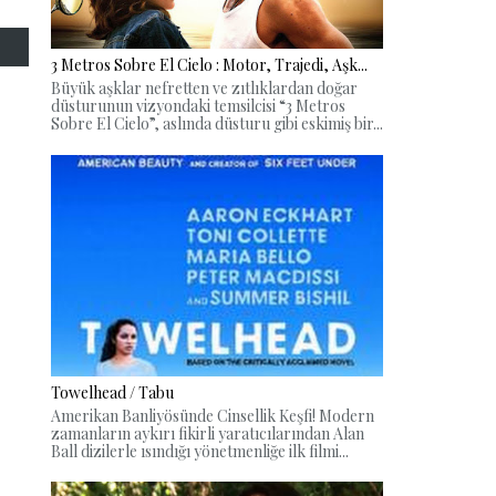
3 Metros Sobre El Cielo : Motor, Trajedi, Aşk...
Büyük aşklar nefretten ve zıtlıklardan doğar
düsturunun vizyondaki temsilcisi “3 Metros
Sobre El Cielo”, aslında düsturu gibi eskimiş bir...
Towelhead / Tabu
Amerikan Banliyösünde Cinsellik Keşfi! Modern
zamanların aykırı fikirli yaratıcılarından Alan
Ball dizilerle ısındığı yönetmenliğe ilk filmi...