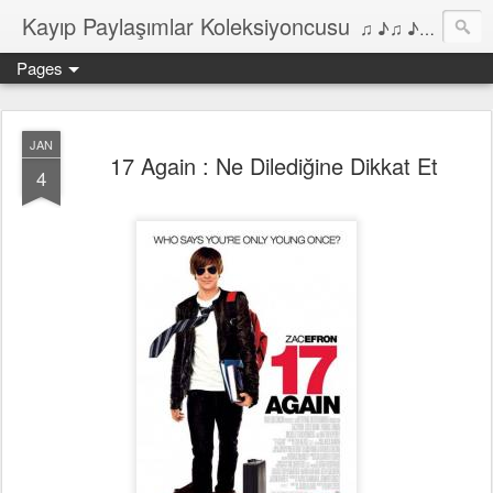
Kayıp Paylaşımlar Koleksiyoncusu
♫ ♪♫ ♪ ♫ ♪♫ ♪•♫♪ 2006'dan bu yana Film, Dizi, Müzik ve Kitaplar üzerine Yazılar Diyarı...
Pages
JAN
17 Again : Ne Dilediğine Dikkat Et
4