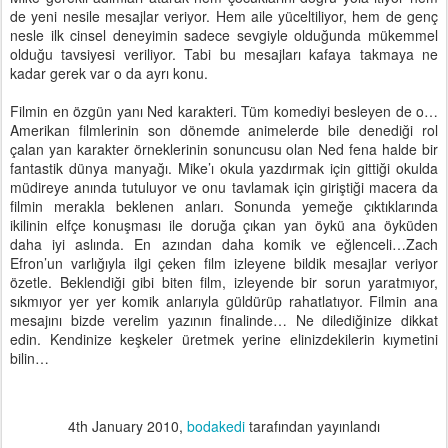
de yeni nesile mesajlar veriyor. Hem aile yüceltiliyor, hem de genç
nesle ilk cinsel deneyimin sadece sevgiyle olduğunda mükemmel
olduğu tavsiyesi veriliyor. Tabi bu mesajları kafaya takmaya ne
kadar gerek var o da ayrı konu.
Filmin en özgün yanı Ned karakteri. Tüm komediyi besleyen de o…
Amerikan filmlerinin son dönemde animelerde bile denediği rol
çalan yan karakter örneklerinin sonuncusu olan Ned fena halde bir
fantastik dünya manyağı. Mike’ı okula yazdırmak için gittiği okulda
müdireye anında tutuluyor ve onu tavlamak için giriştiği macera da
filmin merakla beklenen anları. Sonunda yemeğe çıktıklarında
ikilinin elfçe konuşması ile doruğa çıkan yan öykü ana öyküden
daha iyi aslında. En azından daha komik ve eğlenceli…Zach
Efron’un varlığıyla ilgi çeken film izleyene bildik mesajlar veriyor
özetle. Beklendiği gibi biten film, izleyende bir sorun yaratmıyor,
sıkmıyor yer yer komik anlarıyla güldürüp rahatlatıyor. Filmin ana
mesajını bizde verelim yazının finalinde… Ne dilediğinize dikkat
edin. Kendinize keşkeler üretmek yerine elinizdekilerin kıymetini
bilin…
4th January 2010
,
bodakedi
tarafından yayınlandı