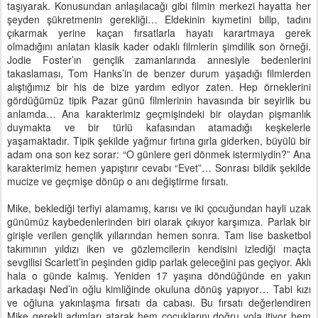
taşıyarak. Konusundan anlaşılacağı gibi filmin merkezi hayatta her
şeyden şükretmenin gerekliği… Eldekinin kıymetini bilip, tadını
çıkarmak yerine kaçan fırsatlarla hayatı karartmaya gerek
olmadığını anlatan klasik kader odaklı filmlerin şimdilik son örneği.
Jodie Foster’ın gençlik zamanlarında annesiyle bedenlerini
takaslaması, Tom Hanks’in de benzer durum yaşadığı filmlerden
alıştığımız bir his de bize yardım ediyor zaten. Hep örneklerini
gördüğümüz tipik Pazar günü filmlerinin havasında bir seyirlik bu
anlamda… Ana karakterimiz geçmişindeki bir olaydan pişmanlık
duymakta ve bir türlü kafasından atamadığı keşkelerle
yaşamaktadır. Tipik şekilde yağmur fırtına gırla giderken, büyülü bir
adam ona son kez sorar: “O günlere geri dönmek istermiydin?” Ana
karakterimiz hemen yapıştırır cevabı “Evet”… Sonrası bildik şekilde
mucize ve geçmişe dönüp o anı değiştirme fırsatı.
Mike, beklediği terfiyi alamamış, karısı ve iki çocuğundan hayli uzak
günümüz kaybedenlerinden biri olarak çıkıyor karşımıza. Parlak bir
girişle verilen gençlik yıllarından hemen sonra. Tam lise basketbol
takımının yıldızı iken ve gözlemcilerin kendisini izlediği maçta
sevgilisi Scarlett’in peşinden gidip parlak geleceğini pas geçiyor. Aklı
hala o günde kalmış. Yeniden 17 yaşına döndüğünde en yakın
arkadaşı Ned’in oğlu kimliğinde okuluna dönüş yapıyor… Tabi kızı
ve oğluna yakınlaşma fırsatı da cabası. Bu fırsatı değerlendiren
Mike gerekli adımları atarak hem çocuklarını doğru yola itiyor hem