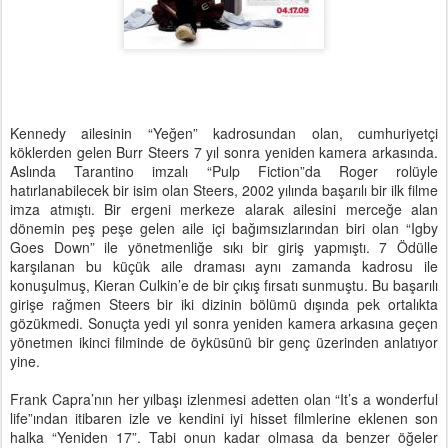
Kennedy ailesinin “Yeğen” kadrosundan olan, cumhuriyetçi
köklerden gelen Burr Steers 7 yıl sonra yeniden kamera arkasında.
Aslında Tarantino imzalı “Pulp Fiction”da Roger rolüyle
hatırlanabilecek bir isim olan Steers, 2002 yılında başarılı bir ilk filme
imza atmıştı. Bir ergeni merkeze alarak ailesini merceğe alan
dönemin peş peşe gelen aile içi bağımsızlarından biri olan “Igby
Goes Down” ile yönetmenliğe sıkı bir giriş yapmıştı. 7 Ödülle
karşılanan bu küçük aile draması aynı zamanda kadrosu ile
konuşulmuş, Kieran Culkin’e de bir çıkış fırsatı sunmuştu. Bu başarılı
girişe rağmen Steers bir iki dizinin bölümü dışında pek ortalıkta
gözükmedi. Sonuçta yedi yıl sonra yeniden kamera arkasına geçen
yönetmen ikinci filminde de öyküsünü bir genç üzerinden anlatıyor
yine.
Frank Capra’nın her yılbaşı izlenmesi adetten olan “It’s a wonderful
life”ından itibaren izle ve kendini iyi hisset filmlerine eklenen son
halka “Yeniden 17”. Tabi onun kadar olmasa da benzer öğeler